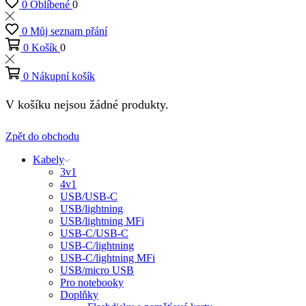
0
Oblíbené
0
0
Můj seznam přání
0
Košík
0
0
Nákupní košík
V košíku nejsou žádné produkty.
Zpět do obchodu
Kabely
3v1
4v1
USB/USB-C
USB/lightning
USB/lightning MFi
USB-C/USB-C
USB-C/lightning
USB-C/lightning MFi
USB/micro USB
Pro notebooky
Doplňky