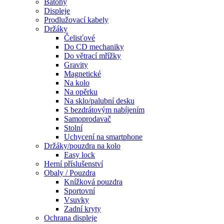
Batohy
Displeje
Prodlužovací kabely
Držáky
Čelisťové
Do CD mechaniky
Do větrací mřížky
Gravity
Magnetické
Na kolo
Na opěrku
Na sklo/palubní desku
S bezdrátovým nabíjením
Samoprodavač
Stolní
Uchycení na smartphone
Držáky/pouzdra na kolo
Easy lock
Herní příslušenství
Obaly / Pouzdra
Knížková pouzdra
Sportovní
Vsuvky
Zadní kryty
Ochrana displeje