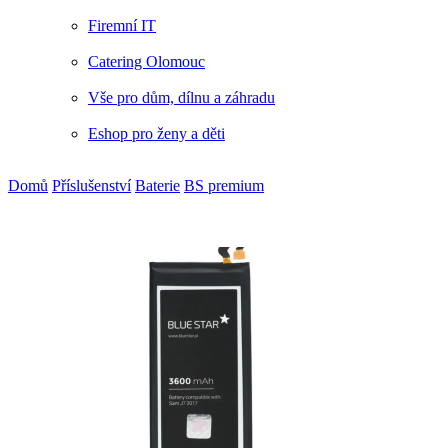
Firemní IT
Catering Olomouc
Vše pro dům, dílnu a záhradu
Eshop pro ženy a děti
Domů
Příslušenství
Baterie
BS premium