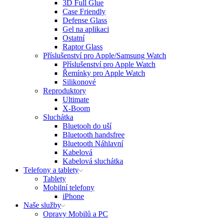
3D Full Glue
Case Friendly
Defense Glass
Gel na aplikaci
Ostatní
Raptor Glass
Příslušenství pro Apple/Samsung Watch
Příslušenství pro Apple Watch
Řemínky pro Apple Watch
Silikonové
Reproduktory
Ultimate
X-Boom
Sluchátka
Bluetooh do uší
Bluetooth handsfree
Bluetooth Náhlavní
Kabelová
Kabelová sluchátka
Telefony a tablety
Tablety
Mobilní telefony
iPhone
Naše služby
Opravy Mobilů a PC