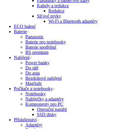
Flashdisky a paměťové karty
Kabely a redukce
Redukce
Síťové prvky
Wi-Fi a Bluetooth adaptéry
ECO balení
Baterie
Panasonic
Baterie pro notebooky
Baterie spotřební
BS premium
Nabíjení
Power banky
Do sítě
Do auta
Bezdrátové nabíjení
MagSafe
Počítače a notebooky
Notebooky
Nabíječky a adaptéry
Komponenty pro PC
Operační paměti
SSD disky
Příslušenství
Adaptéry