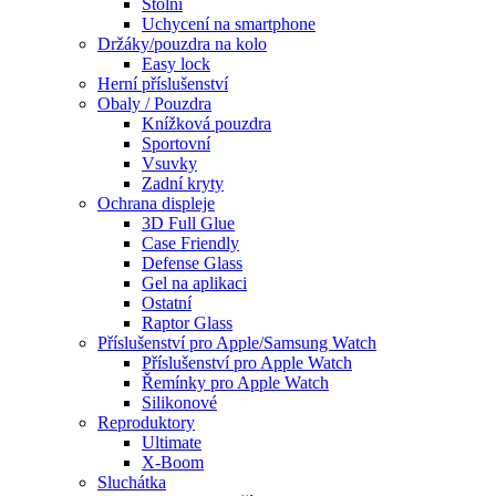
Stolní
Uchycení na smartphone
Držáky/pouzdra na kolo
Easy lock
Herní příslušenství
Obaly / Pouzdra
Knížková pouzdra
Sportovní
Vsuvky
Zadní kryty
Ochrana displeje
3D Full Glue
Case Friendly
Defense Glass
Gel na aplikaci
Ostatní
Raptor Glass
Příslušenství pro Apple/Samsung Watch
Příslušenství pro Apple Watch
Řemínky pro Apple Watch
Silikonové
Reproduktory
Ultimate
X-Boom
Sluchátka