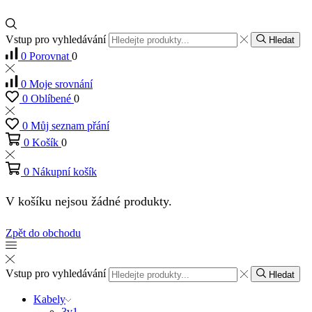
Vstup pro vyhledávání
Hledat
0
Porovnat
0
0
Moje srovnání
0
Oblíbené
0
0
Můj seznam přání
0
Košík
0
0
Nákupní košík
V košíku nejsou žádné produkty.
Zpět do obchodu
Vstup pro vyhledávání
Hledat
Kabely
3v1