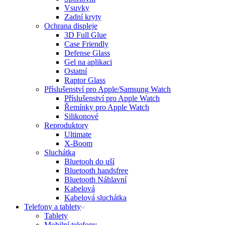
Vsuvky
Zadní kryty
Ochrana displeje
3D Full Glue
Case Friendly
Defense Glass
Gel na aplikaci
Ostatní
Raptor Glass
Příslušenství pro Apple/Samsung Watch
Příslušenství pro Apple Watch
Řemínky pro Apple Watch
Silikonové
Reproduktory
Ultimate
X-Boom
Sluchátka
Bluetooh do uší
Bluetooth handsfree
Bluetooth Náhlavní
Kabelová
Kabelová sluchátka
Telefony a tablety
Tablety
Mobilní telefony