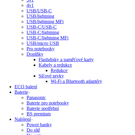
4v1
USB/USB-C
USB/lightning
USB/lightning MFi
USB-C/USB-C
USB-C/lightning
USB-C/lightning MFi
USB/micro USB
Pro notebooky
Doplňky
Flashdisky a paměťové karty
Kabely a redukce
Redukce
Síťové prvky
Wi-Fi a Bluetooth adaptéry
ECO balení
Baterie
Panasonic
Baterie pro notebooky
Baterie spotřební
BS premium
Nabíjení
Power banky
Do sítě