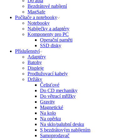
Do auta
Bezdrátové nabíjení
MagSafe
Počítače a notebooky
Notebooky
Nabíječky a adaptéry
Komponenty pro PC
Operační paměti
SSD disky
Příslušenství
Adaptéry
Batohy
Displeje
Prodlužovací kabely
Držáky
Čelisťové
Do CD mechaniky
Do větrací mřížky
Gravity
Magnetické
Na kolo
Na opěrku
Na sklo/palubní desku
S bezdrátovým nabíjením
Samoprodavač