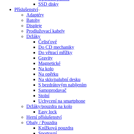
SSD disky
Příslušenství
Adaptéry
Batohy
Displeje
Prodlužovací kabely
Držáky
Čelisťové
Do CD mechaniky
Do větrací mřížky
Gravity
Magnetické
Na kolo
Na opěrku
Na sklo/palubní desku
S bezdrátovým nabíjením
Samoprodavač
Stolní
Uchycení na smartphone
Držáky/pouzdra na kolo
Easy lock
Herní příslušenství
Obaly / Pouzdra
Knížková pouzdra
Sportovní