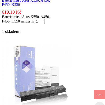
Baterie mitsu Asus X550, A450,
F450, K550
619,10
Kč
Baterie mitsu Asus X550, A450,
F450, K550 množství
1 skladem
CZK