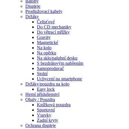
Batohy
Displeje
Prodlužovací kabely
Držáky
Čelisťové
Do CD mechaniky
Do větrací mřížky
Gravity
Magnetické
Na kolo
Na opěrku
Na sklo/palubní desku
S bezdrátovým nabíjením
Samoprodavač
Stolní
Uchycení na smartphone
Držáky/pouzdra na kolo
Easy lock
Herní příslušenství
Obaly / Pouzdra
Knížková pouzdra
Sportovní
Vsuvky
Zadní kryty
Ochrana displeje