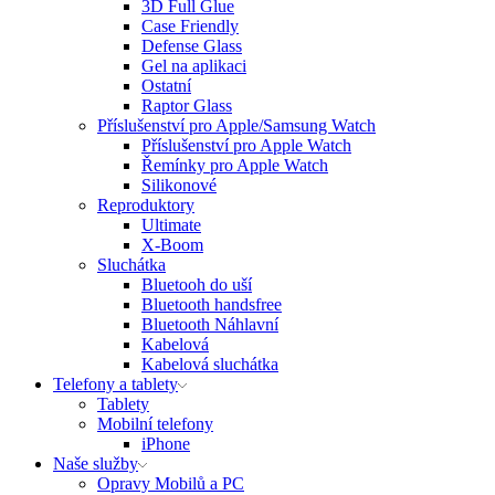
3D Full Glue
Case Friendly
Defense Glass
Gel na aplikaci
Ostatní
Raptor Glass
Příslušenství pro Apple/Samsung Watch
Příslušenství pro Apple Watch
Řemínky pro Apple Watch
Silikonové
Reproduktory
Ultimate
X-Boom
Sluchátka
Bluetooh do uší
Bluetooth handsfree
Bluetooth Náhlavní
Kabelová
Kabelová sluchátka
Telefony a tablety
Tablety
Mobilní telefony
iPhone
Naše služby
Opravy Mobilů a PC