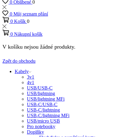
0
Oblíbené
0
0
Můj seznam přání
0
Košík
0
0
Nákupní košík
V košíku nejsou žádné produkty.
Zpět do obchodu
Kabely
3v1
4v1
USB/USB-C
USB/lightning
USB/lightning MFi
USB-C/USB-C
USB-C/lightning
USB-C/lightning MFi
USB/micro USB
Pro notebooky
Doplňky