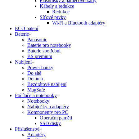
Flashdisky a paměťové karty
Kabely a redukce
Redukce
Síťové prvky
Wi-Fi a Bluetooth adaptéry
ECO balení
Baterie
Panasonic
Baterie pro notebooky
Baterie spotřební
BS premium
Nabíjení
Power banky
Do sítě
Do auta
Bezdrátové nabíjení
MagSafe
Počítače a notebooky
Notebooky
Nabíječky a adaptéry
Komponenty pro PC
Operační paměti
SSD disky
Příslušenství
Adaptéry