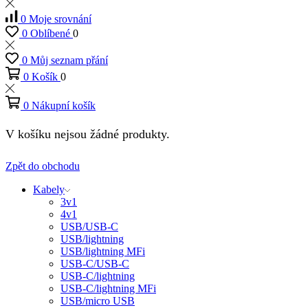
0
Moje srovnání
0
Oblíbené
0
0
Můj seznam přání
0
Košík
0
0
Nákupní košík
V košíku nejsou žádné produkty.
Zpět do obchodu
Kabely
3v1
4v1
USB/USB-C
USB/lightning
USB/lightning MFi
USB-C/USB-C
USB-C/lightning
USB-C/lightning MFi
USB/micro USB