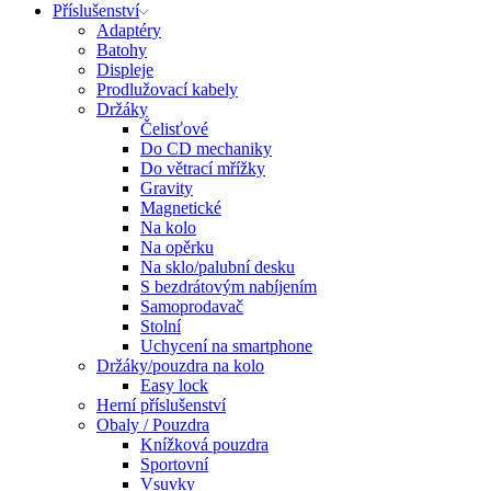
Příslušenství
Adaptéry
Batohy
Displeje
Prodlužovací kabely
Držáky
Čelisťové
Do CD mechaniky
Do větrací mřížky
Gravity
Magnetické
Na kolo
Na opěrku
Na sklo/palubní desku
S bezdrátovým nabíjením
Samoprodavač
Stolní
Uchycení na smartphone
Držáky/pouzdra na kolo
Easy lock
Herní příslušenství
Obaly / Pouzdra
Knížková pouzdra
Sportovní
Vsuvky