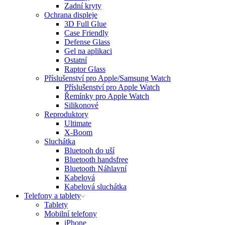
Zadní kryty
Ochrana displeje
3D Full Glue
Case Friendly
Defense Glass
Gel na aplikaci
Ostatní
Raptor Glass
Příslušenství pro Apple/Samsung Watch
Příslušenství pro Apple Watch
Řemínky pro Apple Watch
Silikonové
Reproduktory
Ultimate
X-Boom
Sluchátka
Bluetooh do uší
Bluetooth handsfree
Bluetooth Náhlavní
Kabelová
Kabelová sluchátka
Telefony a tablety
Tablety
Mobilní telefony
iPhone