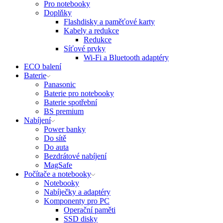
Pro notebooky
Doplňky
Flashdisky a paměťové karty
Kabely a redukce
Redukce
Síťové prvky
Wi-Fi a Bluetooth adaptéry
ECO balení
Baterie
Panasonic
Baterie pro notebooky
Baterie spotřební
BS premium
Nabíjení
Power banky
Do sítě
Do auta
Bezdrátové nabíjení
MagSafe
Počítače a notebooky
Notebooky
Nabíječky a adaptéry
Komponenty pro PC
Operační paměti
SSD disky