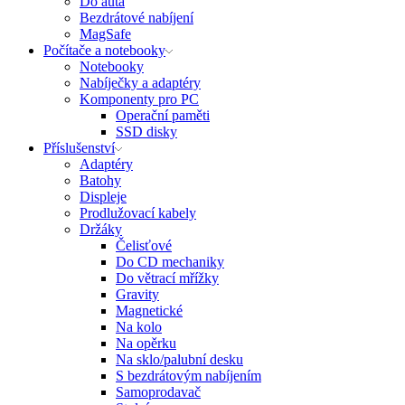
Do auta
Bezdrátové nabíjení
MagSafe
Počítače a notebooky
Notebooky
Nabíječky a adaptéry
Komponenty pro PC
Operační paměti
SSD disky
Příslušenství
Adaptéry
Batohy
Displeje
Prodlužovací kabely
Držáky
Čelisťové
Do CD mechaniky
Do větrací mřížky
Gravity
Magnetické
Na kolo
Na opěrku
Na sklo/palubní desku
S bezdrátovým nabíjením
Samoprodavač