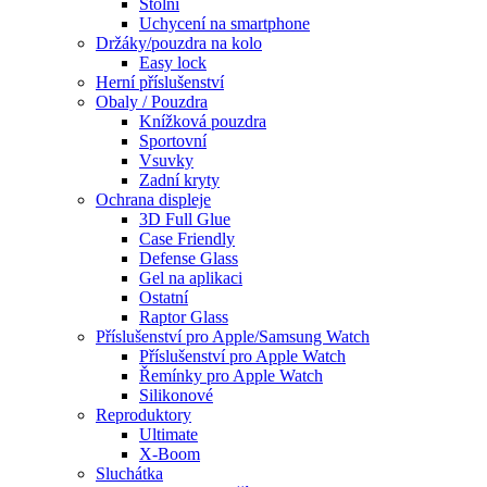
Stolní
Uchycení na smartphone
Držáky/pouzdra na kolo
Easy lock
Herní příslušenství
Obaly / Pouzdra
Knížková pouzdra
Sportovní
Vsuvky
Zadní kryty
Ochrana displeje
3D Full Glue
Case Friendly
Defense Glass
Gel na aplikaci
Ostatní
Raptor Glass
Příslušenství pro Apple/Samsung Watch
Příslušenství pro Apple Watch
Řemínky pro Apple Watch
Silikonové
Reproduktory
Ultimate
X-Boom
Sluchátka