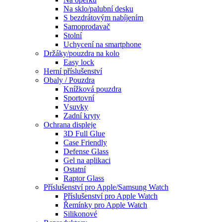
Na sklo/palubní desku
S bezdrátovým nabíjením
Samoprodavač
Stolní
Uchycení na smartphone
Držáky/pouzdra na kolo
Easy lock
Herní příslušenství
Obaly / Pouzdra
Knížková pouzdra
Sportovní
Vsuvky
Zadní kryty
Ochrana displeje
3D Full Glue
Case Friendly
Defense Glass
Gel na aplikaci
Ostatní
Raptor Glass
Příslušenství pro Apple/Samsung Watch
Příslušenství pro Apple Watch
Řemínky pro Apple Watch
Silikonové