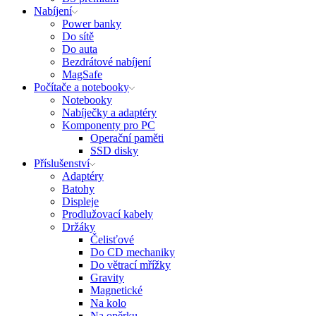
Nabíjení
Power banky
Do sítě
Do auta
Bezdrátové nabíjení
MagSafe
Počítače a notebooky
Notebooky
Nabíječky a adaptéry
Komponenty pro PC
Operační paměti
SSD disky
Příslušenství
Adaptéry
Batohy
Displeje
Prodlužovací kabely
Držáky
Čelisťové
Do CD mechaniky
Do větrací mřížky
Gravity
Magnetické
Na kolo
Na opěrku