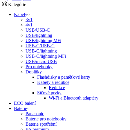
Kategórie
Kabely
3v1
4v1
USB/USB-C
USB/lightning
USB/lightning MFi
USB-C/USB-C
USB-C/lightning
USB-C/lightning MFi
USB/micro USB
Pro notebooky
Doplňky
Flashdisky a paměťové karty
Kabely a redukce
Redukce
Síťové prvky
Wi-Fi a Bluetooth adaptéry
ECO balení
Baterie
Panasonic
Baterie pro notebooky
Baterie spotřební
BS premium