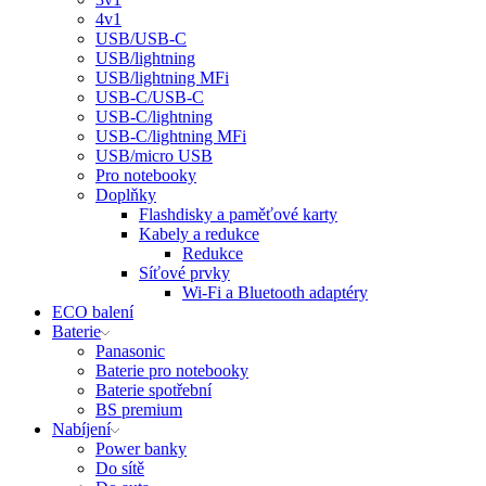
4v1
USB/USB-C
USB/lightning
USB/lightning MFi
USB-C/USB-C
USB-C/lightning
USB-C/lightning MFi
USB/micro USB
Pro notebooky
Doplňky
Flashdisky a paměťové karty
Kabely a redukce
Redukce
Síťové prvky
Wi-Fi a Bluetooth adaptéry
ECO balení
Baterie
Panasonic
Baterie pro notebooky
Baterie spotřební
BS premium
Nabíjení
Power banky
Do sítě