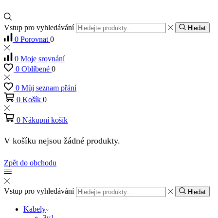
Vstup pro vyhledávání
Hledat
0
Porovnat
0
0
Moje srovnání
0
Oblíbené
0
0
Můj seznam přání
0
Košík
0
0
Nákupní košík
V košíku nejsou žádné produkty.
Zpět do obchodu
Vstup pro vyhledávání
Hledat
Kabely
3v1