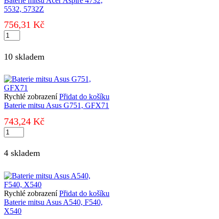
Baterie mitsu Acer Aspire 4732,
5532, 5732Z
756,31
Kč
Baterie
mitsu
Acer
10 skladem
Aspire
4732,
5532,
5732Z
množství
Rychlé zobrazení
Přidat do košíku
Baterie mitsu Asus G751, GFX71
743,24
Kč
Baterie
mitsu
Asus
4 skladem
G751,
GFX71
množství
Rychlé zobrazení
Přidat do košíku
Baterie mitsu Asus A540, F540,
X540