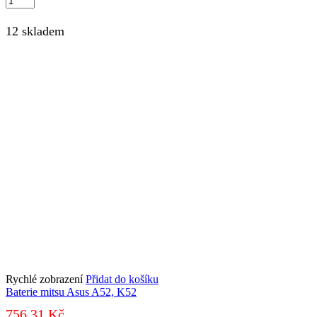
mitsu
Asus
12 skladem
UL30,
UL50,
UL80
množství
Rychlé zobrazení
Přidat do košíku
Baterie mitsu Asus A52, K52
756,31
Kč