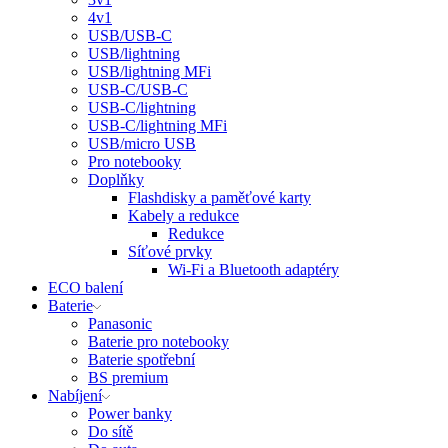
4v1
USB/USB-C
USB/lightning
USB/lightning MFi
USB-C/USB-C
USB-C/lightning
USB-C/lightning MFi
USB/micro USB
Pro notebooky
Doplňky
Flashdisky a paměťové karty
Kabely a redukce
Redukce
Síťové prvky
Wi-Fi a Bluetooth adaptéry
ECO balení
Baterie
Panasonic
Baterie pro notebooky
Baterie spotřební
BS premium
Nabíjení
Power banky
Do sítě