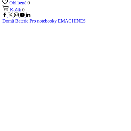
Oblíbené
0
Košík
0
Facebook
Twitter
Instagram
Youtube
Linkedin
Domů
Baterie
Pro notebooky
EMACHINES