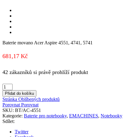
Baterie movano Acer Aspire 4551, 4741, 5741
681,17
Kč
42 zákazníků si právě prohlíží produkt
Baterie
movano
Přidat do košíku
Acer
Stránka Oblíbených produktů
Aspire
Porovnat
Porovnat
4551,
SKU:
BT/AC-4551
4741,
Kategorie:
Baterie pro notebooky
,
EMACHINES
,
Notebooky
5741
Sdílet:
množství
Twitter