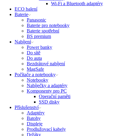
Wi-Fi a Bluetooth adaptéry
ECO balení
Baterie
Panasonic
Baterie pro notebooky
Baterie spotřební
BS premium
Nabíjení
Power banky
Do sítě
Do auta
Bezdrátové nabíjení
MagSafe
Počítače a notebooky
Notebooky
Nabíječky a adaptéry
Komponenty pro PC
Operační paměti
SSD disky
Příslušenství
Adaptéry
Batohy
Displeje
Prodlužovací kabely
Držáky