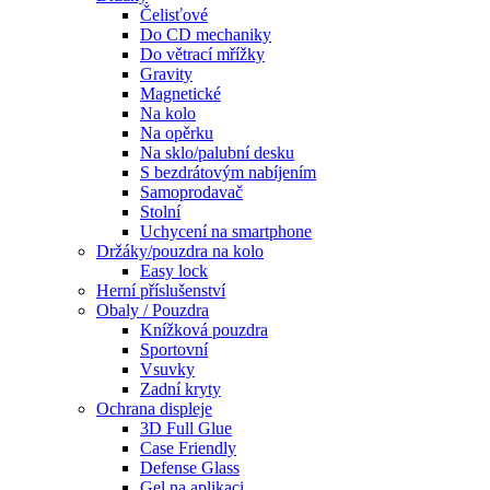
Čelisťové
Do CD mechaniky
Do větrací mřížky
Gravity
Magnetické
Na kolo
Na opěrku
Na sklo/palubní desku
S bezdrátovým nabíjením
Samoprodavač
Stolní
Uchycení na smartphone
Držáky/pouzdra na kolo
Easy lock
Herní příslušenství
Obaly / Pouzdra
Knížková pouzdra
Sportovní
Vsuvky
Zadní kryty
Ochrana displeje
3D Full Glue
Case Friendly
Defense Glass
Gel na aplikaci