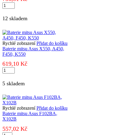
Baterie
mitsu
Asus
12 skladem
A52,
K52
množství
Rychlé zobrazení
Přidat do košíku
Baterie mitsu Asus X550, A450,
F450, K550
619,10
Kč
Baterie
mitsu
Asus
5 skladem
X550,
A450,
F450,
K550
množství
Rychlé zobrazení
Přidat do košíku
Baterie mitsu Asus F102BA,
X102B
557,02
Kč
Baterie