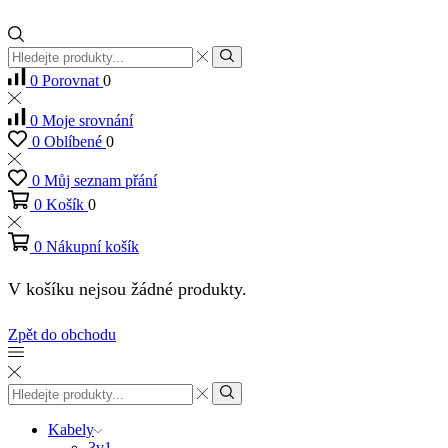
Vstup
pro
Hledat
0
Porovnat
0
vyhledávání
0
Moje srovnání
0
Oblíbené
0
0
Můj seznam přání
0
Košík
0
0
Nákupní košík
V košíku nejsou žádné produkty.
Zpět do obchodu
Vstup
pro
Hledat
vyhledávání
Kabely
3v1