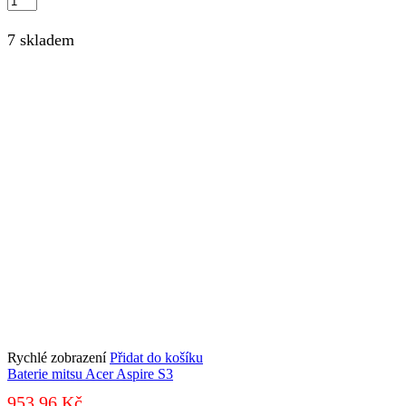
mitsu
Asus
7 skladem
F102BA,
X102B
množství
Rychlé zobrazení
Přidat do košíku
Baterie mitsu Acer Aspire S3
953,96
Kč