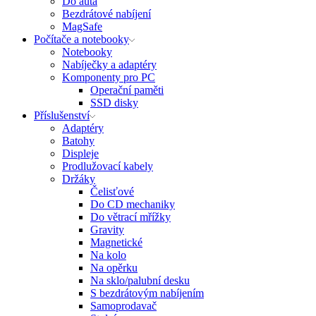
Do auta
Bezdrátové nabíjení
MagSafe
Počítače a notebooky
Notebooky
Nabíječky a adaptéry
Komponenty pro PC
Operační paměti
SSD disky
Příslušenství
Adaptéry
Batohy
Displeje
Prodlužovací kabely
Držáky
Čelisťové
Do CD mechaniky
Do větrací mřížky
Gravity
Magnetické
Na kolo
Na opěrku
Na sklo/palubní desku
S bezdrátovým nabíjením
Samoprodavač