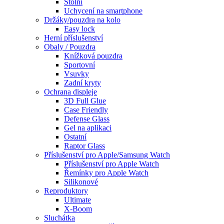
Stolní
Uchycení na smartphone
Držáky/pouzdra na kolo
Easy lock
Herní příslušenství
Obaly / Pouzdra
Knížková pouzdra
Sportovní
Vsuvky
Zadní kryty
Ochrana displeje
3D Full Glue
Case Friendly
Defense Glass
Gel na aplikaci
Ostatní
Raptor Glass
Příslušenství pro Apple/Samsung Watch
Příslušenství pro Apple Watch
Řemínky pro Apple Watch
Silikonové
Reproduktory
Ultimate
X-Boom
Sluchátka