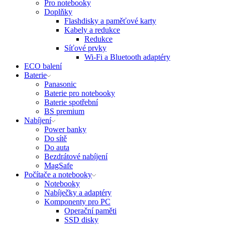
Pro notebooky
Doplňky
Flashdisky a paměťové karty
Kabely a redukce
Redukce
Síťové prvky
Wi-Fi a Bluetooth adaptéry
ECO balení
Baterie
Panasonic
Baterie pro notebooky
Baterie spotřební
BS premium
Nabíjení
Power banky
Do sítě
Do auta
Bezdrátové nabíjení
MagSafe
Počítače a notebooky
Notebooky
Nabíječky a adaptéry
Komponenty pro PC
Operační paměti
SSD disky