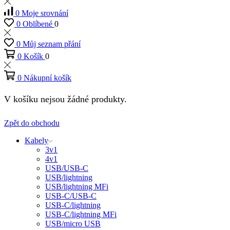
0
Moje srovnání
0
Oblíbené
0
0
Můj seznam přání
0
Košík
0
0
Nákupní košík
V košíku nejsou žádné produkty.
Zpět do obchodu
Kabely
3v1
4v1
USB/USB-C
USB/lightning
USB/lightning MFi
USB-C/USB-C
USB-C/lightning
USB-C/lightning MFi
USB/micro USB