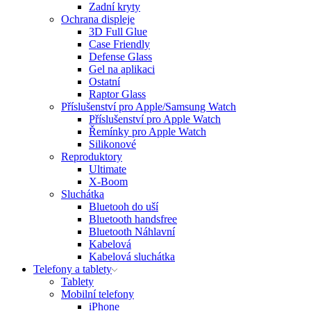
Zadní kryty
Ochrana displeje
3D Full Glue
Case Friendly
Defense Glass
Gel na aplikaci
Ostatní
Raptor Glass
Příslušenství pro Apple/Samsung Watch
Příslušenství pro Apple Watch
Řemínky pro Apple Watch
Silikonové
Reproduktory
Ultimate
X-Boom
Sluchátka
Bluetooh do uší
Bluetooth handsfree
Bluetooth Náhlavní
Kabelová
Kabelová sluchátka
Telefony a tablety
Tablety
Mobilní telefony
iPhone