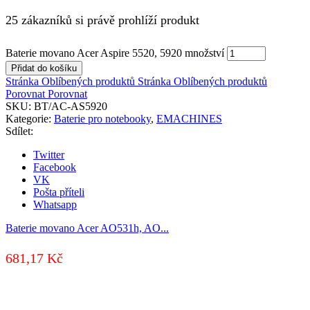
25 zákazníků si právě prohlíží produkt
Baterie movano Acer Aspire 5520, 5920 množství
Přidat do košíku
Stránka Oblíbených produktů
Stránka Oblíbených produktů
Porovnat
Porovnat
SKU:
BT/AC-AS5920
Kategorie:
Baterie pro notebooky
,
EMACHINES
Sdílet:
Twitter
Facebook
VK
Pošta příteli
Whatsapp
Baterie movano Acer AO531h, AO...
681,17
Kč