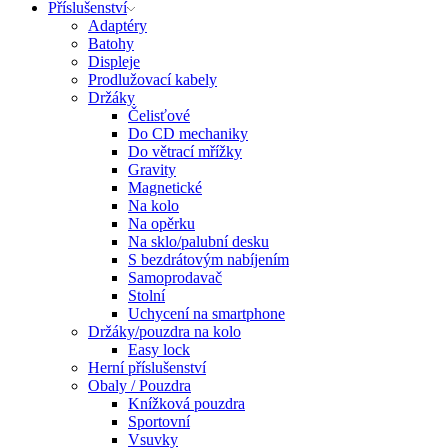
Příslušenství
Adaptéry
Batohy
Displeje
Prodlužovací kabely
Držáky
Čelisťové
Do CD mechaniky
Do větrací mřížky
Gravity
Magnetické
Na kolo
Na opěrku
Na sklo/palubní desku
S bezdrátovým nabíjením
Samoprodavač
Stolní
Uchycení na smartphone
Držáky/pouzdra na kolo
Easy lock
Herní příslušenství
Obaly / Pouzdra
Knížková pouzdra
Sportovní
Vsuvky