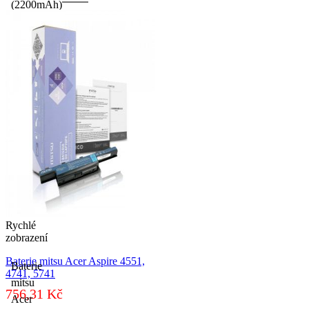
(2200mAh)
množství
Rychlé
zobrazení
Baterie mitsu Acer Aspire 4551,
Baterie
4741, 5741
mitsu
756,31
Kč
Acer