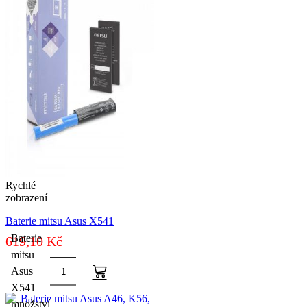
Rychlé
zobrazení
Baterie mitsu Asus X541
Baterie
619,10
Kč
mitsu
Asus
X541
množství