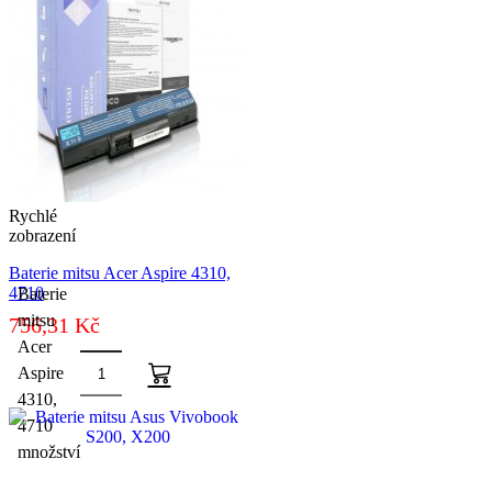
Rychlé
zobrazení
Baterie mitsu Acer Aspire 4310,
4710
Baterie
mitsu
756,31
Kč
Acer
Aspire
4310,
4710
množství