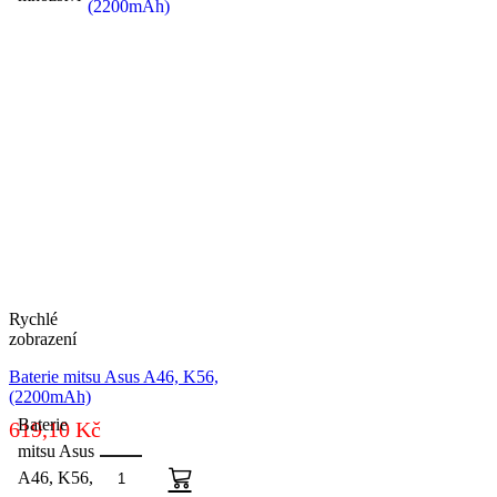
Rychlé
zobrazení
Baterie mitsu Asus A46, K56,
(2200mAh)
Baterie
619,10
Kč
mitsu Asus
A46, K56,