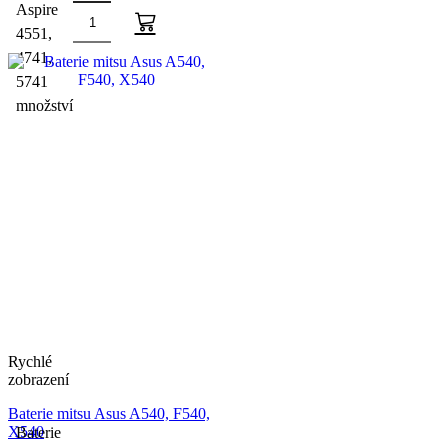
Aspire
4551,
4741,
5741
množství
Rychlé
zobrazení
Baterie mitsu Asus A540, F540,
X540
Baterie