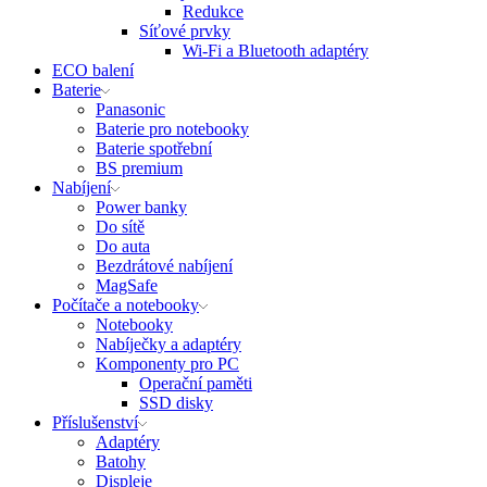
Redukce
Síťové prvky
Wi-Fi a Bluetooth adaptéry
ECO balení
Baterie
Panasonic
Baterie pro notebooky
Baterie spotřební
BS premium
Nabíjení
Power banky
Do sítě
Do auta
Bezdrátové nabíjení
MagSafe
Počítače a notebooky
Notebooky
Nabíječky a adaptéry
Komponenty pro PC
Operační paměti
SSD disky
Příslušenství
Adaptéry
Batohy
Displeje