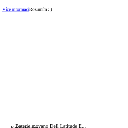
Více informací
Rozumím :-)
Baterie movano Dell Latitude E...
Baterie movano