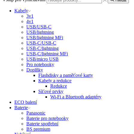
Hledat
Kabely
3v1
4v1
USB/USB-C
USB/lightning
USB/lightning MFi
USB-C/USB-C
USB-C/lightning
USB-C/lightning MFi
USB/micro USB
Pro notebooky
Doplňky
Flashdisky a paměťové karty
Kabely a redukce
Redukce
Síťové prvky
Wi-Fi a Bluetooth adaptéry
ECO balení
Baterie
Panasonic
Baterie pro notebooky
Baterie spotřební
BS premium