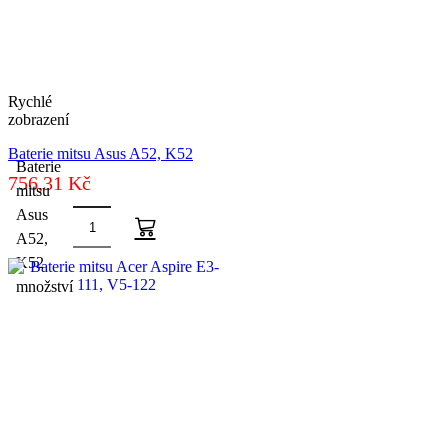
Rychlé
zobrazení
Baterie mitsu Asus A52, K52
Baterie
756,31
Kč
mitsu
Asus
A52,
K52
množství