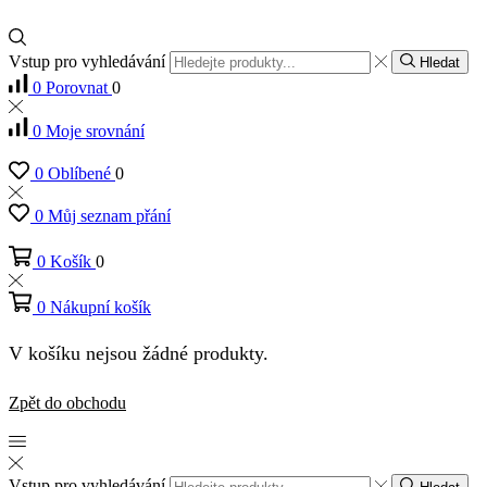
Vstup pro vyhledávání
Hledat
0
Porovnat
0
0
Moje srovnání
0
Oblíbené
0
0
Můj seznam přání
0
Košík
0
0
Nákupní košík
V košíku nejsou žádné produkty.
Zpět do obchodu
Vstup pro vyhledávání