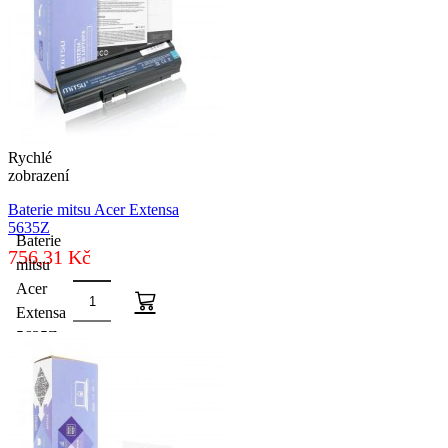
Rychlé
zobrazení
Baterie mitsu Acer Extensa
5635Z
Baterie
756,31
Kč
mitsu
Acer
Extensa
5635Z
množství