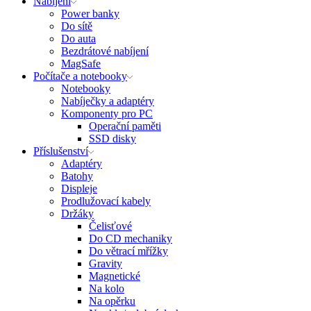
Nabíjení
Power banky
Do sítě
Do auta
Bezdrátové nabíjení
MagSafe
Počítače a notebooky
Notebooky
Nabíječky a adaptéry
Komponenty pro PC
Operační paměti
SSD disky
Příslušenství
Adaptéry
Batohy
Displeje
Prodlužovací kabely
Držáky
Čelisťové
Do CD mechaniky
Do větrací mřížky
Gravity
Magnetické
Na kolo
Na opěrku