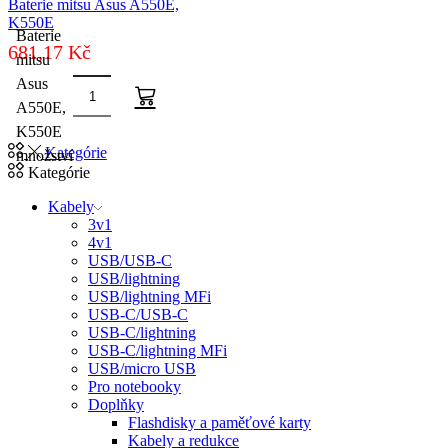
Baterie mitsu Asus A550E,
K550E
Baterie
681,17
Kč
mitsu
Asus
A550E,
K550E
Kategórie
množství
Kategórie
Kabely
3v1
4v1
USB/USB-C
USB/lightning
USB/lightning MFi
USB-C/USB-C
USB-C/lightning
USB-C/lightning MFi
USB/micro USB
Pro notebooky
Doplňky
Flashdisky a paměťové karty
Kabely a redukce