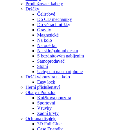
Prodlužovací kabely
Držáky
Čelisťové
Do CD mechaniky
Do větrací mřížky
Gravity
Magnetické
Na kolo
Na opěrku
Na sklo/palubní desku
S bezdrátovým nabíjením
Samoprodavač
Stolní
Uchycení na smartphone
Držáky/pouzdra na kolo
Easy lock
Herní příslušenství
Obaly / Pouzdra
Knížková pouzdra
Sportovní
Vsuvky
Zadní kryty
Ochrana displeje
3D Full Glue
Case Friendly