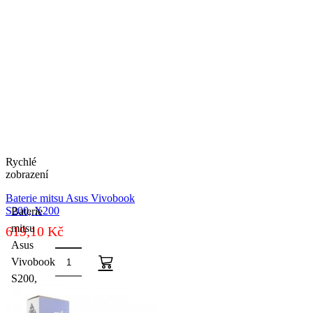
Rychlé
zobrazení
Baterie mitsu Asus Vivobook
S200, X200
Baterie
mitsu
619,10
Kč
Asus
Vivobook
S200,
X200
množství