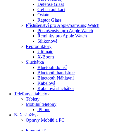
Defense Glass
Gel na aplikaci
Ostatní
Raptor Glass
Příslušenství pro Apple/Samsung Watch
Příslušenství pro Apple Watch
Řemínky pro Apple Watch
Silikonové
Reproduktory
Ultimate
X-Boom
Sluchátka
Bluetooh do uší
Bluetooth handsfree
Bluetooth Náhlavní
Kabelová
Kabelová sluchátka
Telefony a tablety
Tablety
Mobilní telefony
iPhone
Naše služby
Opravy Mobilů a PC
Firemní IT