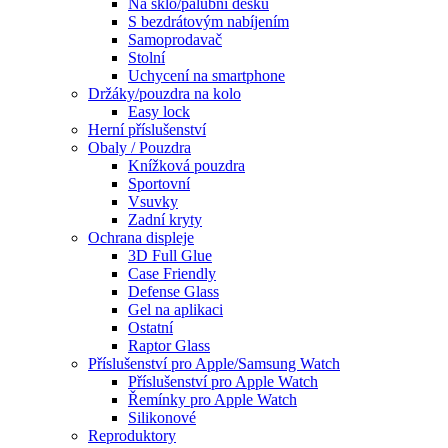
Na sklo/palubní desku
S bezdrátovým nabíjením
Samoprodavač
Stolní
Uchycení na smartphone
Držáky/pouzdra na kolo
Easy lock
Herní příslušenství
Obaly / Pouzdra
Knížková pouzdra
Sportovní
Vsuvky
Zadní kryty
Ochrana displeje
3D Full Glue
Case Friendly
Defense Glass
Gel na aplikaci
Ostatní
Raptor Glass
Příslušenství pro Apple/Samsung Watch
Příslušenství pro Apple Watch
Řemínky pro Apple Watch
Silikonové
Reproduktory