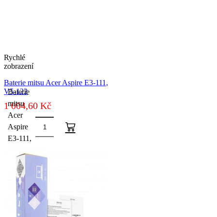
Rychlé
zobrazení
Baterie mitsu Acer Aspire E3-111,
V5-122
Baterie
mitsu
1 004,60
Kč
Acer
Aspire
E3-111,
V5-122
množství