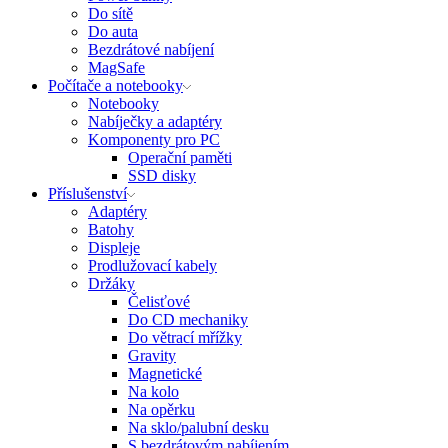
Do sítě
Do auta
Bezdrátové nabíjení
MagSafe
Počítače a notebooky
Notebooky
Nabíječky a adaptéry
Komponenty pro PC
Operační paměti
SSD disky
Příslušenství
Adaptéry
Batohy
Displeje
Prodlužovací kabely
Držáky
Čelisťové
Do CD mechaniky
Do větrací mřížky
Gravity
Magnetické
Na kolo
Na opěrku
Na sklo/palubní desku
S bezdrátovým nabíjením