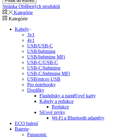
Přidat do košíku
Stránka Oblíbených produktů
Kategórie
Kategórie
Kabely
3v1
4v1
USB/USB-C
USB/lightning
USB/lightning MFi
USB-C/USB-C
USB-C/lightning
USB-C/lightning MFi
USB/micro USB
Pro notebooky
Doplňky
Flashdisky a paměťové karty
Kabely a redukce
Redukce
Síťové prvky
Wi-Fi a Bluetooth adaptéry
ECO balení
Baterie
Panasonic