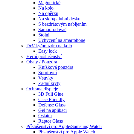
Magnetické
Na kolo
Na opěrku
Na sklo/palubní desku
S bezdrátovým nabíjením
Samoprodavač
Stolní
Uchycení na smartphone
Držáky/pouzdra na kolo
Easy lock
Herní příslušenství
Obaly / Pouzdra
Knížková pouzdra
Sportovní
Vsuvky
Zadní kryty
Ochrana displeje
3D Full Glue
Case Friendly
Defense Glass
Gel na aplikaci
Ostatní
Raptor Glass
Příslušenství pro Apple/Samsung Watch
Příslušenství pro Apple Watch