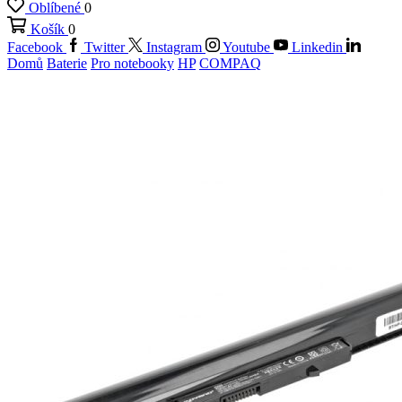
Oblíbené
0
Košík
0
Facebook
Twitter
Instagram
Youtube
Linkedin
Domů
Baterie
Pro notebooky
HP
COMPAQ