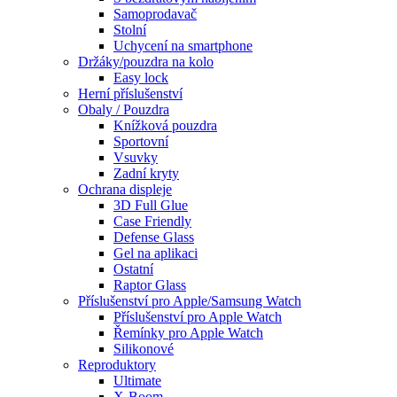
Samoprodavač
Stolní
Uchycení na smartphone
Držáky/pouzdra na kolo
Easy lock
Herní příslušenství
Obaly / Pouzdra
Knížková pouzdra
Sportovní
Vsuvky
Zadní kryty
Ochrana displeje
3D Full Glue
Case Friendly
Defense Glass
Gel na aplikaci
Ostatní
Raptor Glass
Příslušenství pro Apple/Samsung Watch
Příslušenství pro Apple Watch
Řemínky pro Apple Watch
Silikonové
Reproduktory
Ultimate
X-Boom