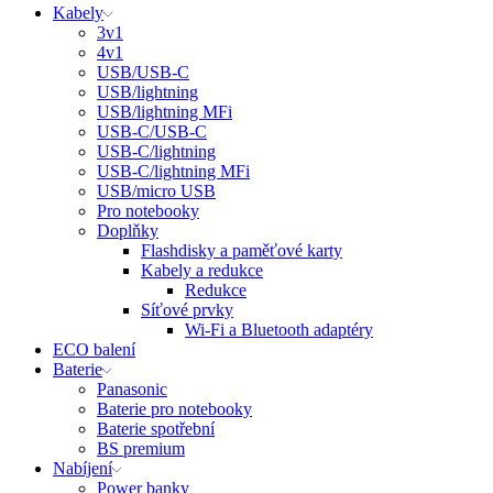
Kabely
3v1
4v1
USB/USB-C
USB/lightning
USB/lightning MFi
USB-C/USB-C
USB-C/lightning
USB-C/lightning MFi
USB/micro USB
Pro notebooky
Doplňky
Flashdisky a paměťové karty
Kabely a redukce
Redukce
Síťové prvky
Wi-Fi a Bluetooth adaptéry
ECO balení
Baterie
Panasonic
Baterie pro notebooky
Baterie spotřební
BS premium
Nabíjení
Power banky