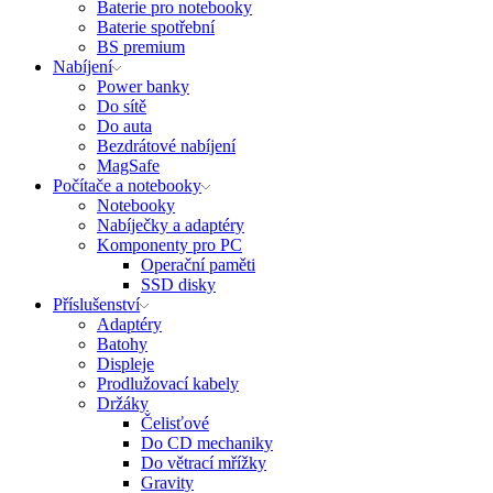
Baterie pro notebooky
Baterie spotřební
BS premium
Nabíjení
Power banky
Do sítě
Do auta
Bezdrátové nabíjení
MagSafe
Počítače a notebooky
Notebooky
Nabíječky a adaptéry
Komponenty pro PC
Operační paměti
SSD disky
Příslušenství
Adaptéry
Batohy
Displeje
Prodlužovací kabely
Držáky
Čelisťové
Do CD mechaniky
Do větrací mřížky
Gravity