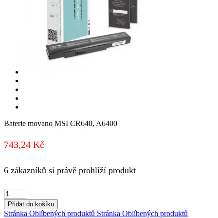
Baterie movano MSI CR640, A6400
743,24
Kč
6 zákazníků si právě prohlíží produkt
Baterie
movano
Přidat do košíku
MSI
Stránka Oblíbených produktů
Stránka Oblíbených produktů