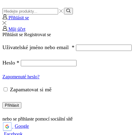
Vstup
pro
Hledat
Přihlásit se
vyhledávání
Můj účet
Přihlásit se
Registrovat se
Uživatelské jméno nebo email
*
Heslo
*
Zapomenuté heslo?
Zapamatovat si mě
Přihlásit
nebo se přihlaste pomocí sociální sítě
Google
Facebook