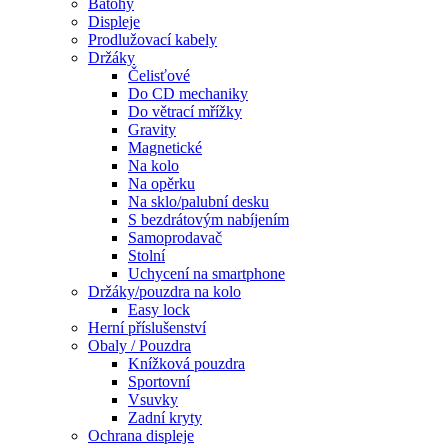
Batohy
Displeje
Prodlužovací kabely
Držáky
Čelisťové
Do CD mechaniky
Do větrací mřížky
Gravity
Magnetické
Na kolo
Na opěrku
Na sklo/palubní desku
S bezdrátovým nabíjením
Samoprodavač
Stolní
Uchycení na smartphone
Držáky/pouzdra na kolo
Easy lock
Herní příslušenství
Obaly / Pouzdra
Knížková pouzdra
Sportovní
Vsuvky
Zadní kryty
Ochrana displeje