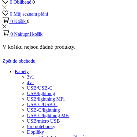
0
Oblíbené
0
0
Můj seznam přání
0
Košík
0
0
Nákupní košík
V košíku nejsou žádné produkty.
Zpět do obchodu
Kabely
3v1
4v1
USB/USB-C
USB/lightning
USB/lightning MFi
USB-C/USB-C
USB-C/lightning
USB-C/lightning MFi
USB/micro USB
Pro notebooky
Doplňky