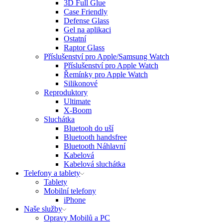
3D Full Glue
Case Friendly
Defense Glass
Gel na aplikaci
Ostatní
Raptor Glass
Příslušenství pro Apple/Samsung Watch
Příslušenství pro Apple Watch
Řemínky pro Apple Watch
Silikonové
Reproduktory
Ultimate
X-Boom
Sluchátka
Bluetooh do uší
Bluetooth handsfree
Bluetooth Náhlavní
Kabelová
Kabelová sluchátka
Telefony a tablety
Tablety
Mobilní telefony
iPhone
Naše služby
Opravy Mobilů a PC