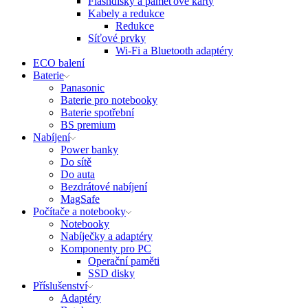
Flashdisky a paměťové karty
Kabely a redukce
Redukce
Síťové prvky
Wi-Fi a Bluetooth adaptéry
ECO balení
Baterie
Panasonic
Baterie pro notebooky
Baterie spotřební
BS premium
Nabíjení
Power banky
Do sítě
Do auta
Bezdrátové nabíjení
MagSafe
Počítače a notebooky
Notebooky
Nabíječky a adaptéry
Komponenty pro PC
Operační paměti
SSD disky
Příslušenství
Adaptéry