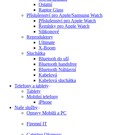
Ostatní
Raptor Glass
Příslušenství pro Apple/Samsung Watch
Příslušenství pro Apple Watch
Řemínky pro Apple Watch
Silikonové
Reproduktory
Ultimate
X-Boom
Sluchátka
Bluetooh do uší
Bluetooth handsfree
Bluetooth Náhlavní
Kabelová
Kabelová sluchátka
Telefony a tablety
Tablety
Mobilní telefony
iPhone
Naše služby
Opravy Mobilů a PC
Firemní IT
Catering Olomouc