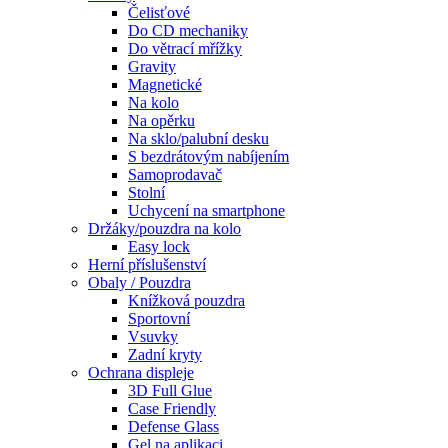
Čelisťové
Do CD mechaniky
Do větrací mřížky
Gravity
Magnetické
Na kolo
Na opěrku
Na sklo/palubní desku
S bezdrátovým nabíjením
Samoprodavač
Stolní
Uchycení na smartphone
Držáky/pouzdra na kolo
Easy lock
Herní příslušenství
Obaly / Pouzdra
Knížková pouzdra
Sportovní
Vsuvky
Zadní kryty
Ochrana displeje
3D Full Glue
Case Friendly
Defense Glass
Gel na aplikaci