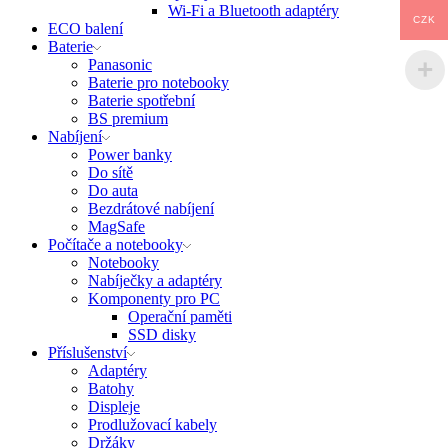
Wi-Fi a Bluetooth adaptéry
CZK
ECO balení
Baterie
Panasonic
Baterie pro notebooky
Baterie spotřební
BS premium
Nabíjení
Power banky
Do sítě
Do auta
Bezdrátové nabíjení
MagSafe
Počítače a notebooky
Notebooky
Nabíječky a adaptéry
Komponenty pro PC
Operační paměti
SSD disky
Příslušenství
Adaptéry
Batohy
Displeje
Prodlužovací kabely
Držáky