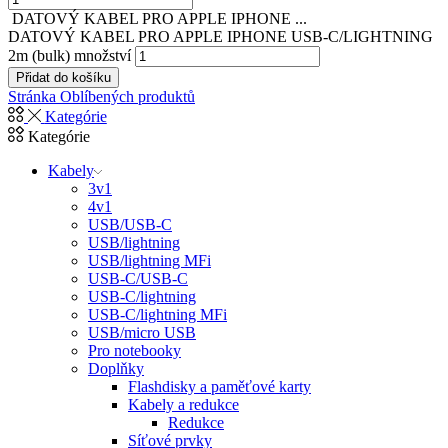
DATOVÝ KABEL PRO APPLE IPHONE ...
DATOVÝ KABEL PRO APPLE IPHONE USB-C/LIGHTNING
2m (bulk) množství
Přidat do košíku
Stránka Oblíbených produktů
Kategórie
Kategórie
Kabely
3v1
4v1
USB/USB-C
USB/lightning
USB/lightning MFi
USB-C/USB-C
USB-C/lightning
USB-C/lightning MFi
USB/micro USB
Pro notebooky
Doplňky
Flashdisky a paměťové karty
Kabely a redukce
Redukce
Síťové prvky