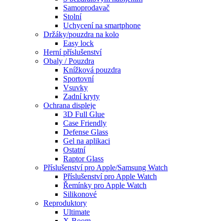
Samoprodavač
Stolní
Uchycení na smartphone
Držáky/pouzdra na kolo
Easy lock
Herní příslušenství
Obaly / Pouzdra
Knížková pouzdra
Sportovní
Vsuvky
Zadní kryty
Ochrana displeje
3D Full Glue
Case Friendly
Defense Glass
Gel na aplikaci
Ostatní
Raptor Glass
Příslušenství pro Apple/Samsung Watch
Příslušenství pro Apple Watch
Řemínky pro Apple Watch
Silikonové
Reproduktory
Ultimate
X-Boom