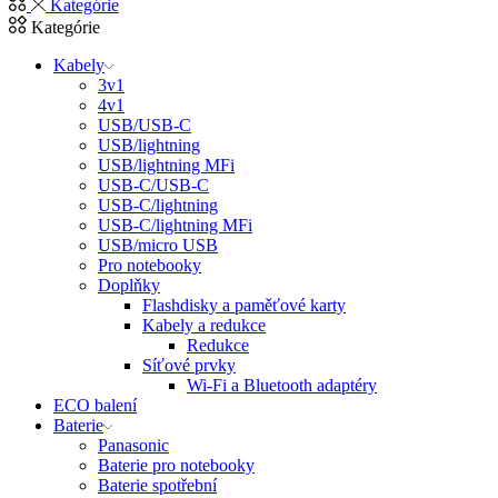
Kategórie
Kategórie
Kabely
3v1
4v1
USB/USB-C
USB/lightning
USB/lightning MFi
USB-C/USB-C
USB-C/lightning
USB-C/lightning MFi
USB/micro USB
Pro notebooky
Doplňky
Flashdisky a paměťové karty
Kabely a redukce
Redukce
Síťové prvky
Wi-Fi a Bluetooth adaptéry
ECO balení
Baterie
Panasonic
Baterie pro notebooky
Baterie spotřební