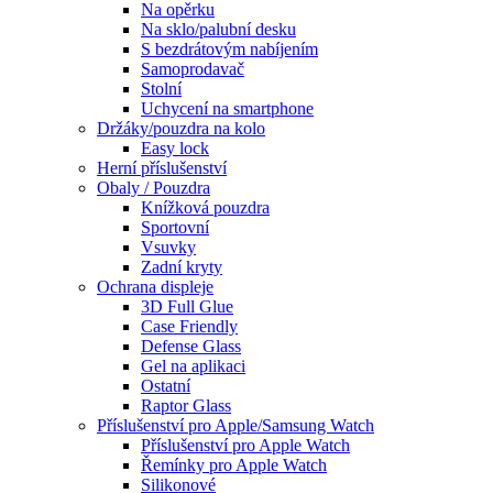
Na opěrku
Na sklo/palubní desku
S bezdrátovým nabíjením
Samoprodavač
Stolní
Uchycení na smartphone
Držáky/pouzdra na kolo
Easy lock
Herní příslušenství
Obaly / Pouzdra
Knížková pouzdra
Sportovní
Vsuvky
Zadní kryty
Ochrana displeje
3D Full Glue
Case Friendly
Defense Glass
Gel na aplikaci
Ostatní
Raptor Glass
Příslušenství pro Apple/Samsung Watch
Příslušenství pro Apple Watch
Řemínky pro Apple Watch
Silikonové