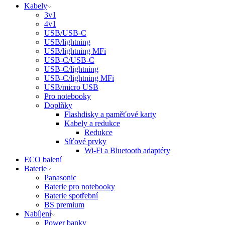
Kabely
3v1
4v1
USB/USB-C
USB/lightning
USB/lightning MFi
USB-C/USB-C
USB-C/lightning
USB-C/lightning MFi
USB/micro USB
Pro notebooky
Doplňky
Flashdisky a paměťové karty
Kabely a redukce
Redukce
Síťové prvky
Wi-Fi a Bluetooth adaptéry
ECO balení
Baterie
Panasonic
Baterie pro notebooky
Baterie spotřební
BS premium
Nabíjení
Power banky