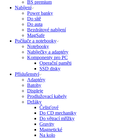
BS premium
Nabíjení
Power banky
Do sítě
Do auta
Bezdrátové nabíjení
MagSafe
Počítače a notebooky
Notebooky
Nabíječky a adaptéry
Komponenty pro PC
Operační paměti
SSD disky
Příslušenství
Adaptéry
Batohy
Displeje
Prodlužovací kabely
Držáky
Čelisťové
Do CD mechaniky
Do větrací mřížky
Gravity
Magnetické
Na kolo