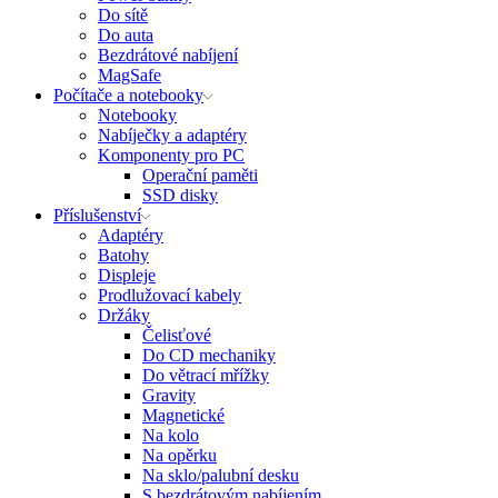
Do sítě
Do auta
Bezdrátové nabíjení
MagSafe
Počítače a notebooky
Notebooky
Nabíječky a adaptéry
Komponenty pro PC
Operační paměti
SSD disky
Příslušenství
Adaptéry
Batohy
Displeje
Prodlužovací kabely
Držáky
Čelisťové
Do CD mechaniky
Do větrací mřížky
Gravity
Magnetické
Na kolo
Na opěrku
Na sklo/palubní desku
S bezdrátovým nabíjením