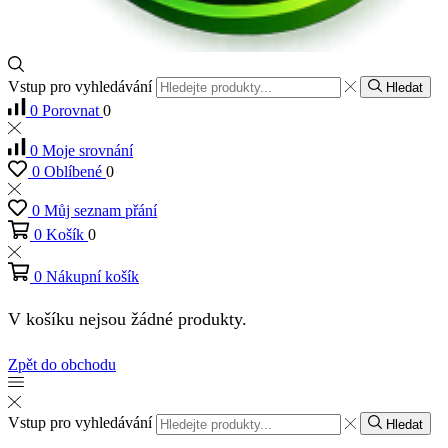
Vstup pro vyhledávání
Hledat
0
Porovnat
0
0
Moje srovnání
0
Oblíbené
0
0
Můj seznam přání
0
Košík
0
0
Nákupní košík
V košíku nejsou žádné produkty.
Zpět do obchodu
Vstup pro vyhledávání
Hledat