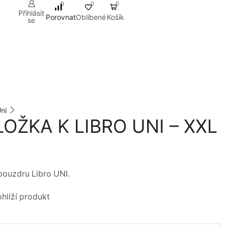
0
0
0
Přihlásit
Porovnat
Oblíbené
Košík
se
ni
LOŽKA K LIBRO UNI – XXL
pouzdru Libro UNI.
hlíží produkt