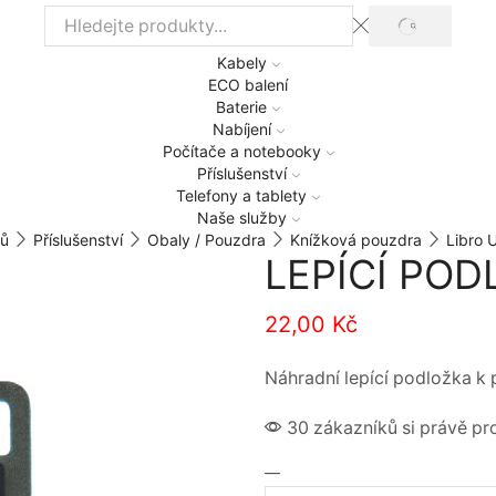
HLEDAT
Vstup
pro
Kabely
vyhledávání
ECO balení
Baterie
Nabíjení
Počítače a notebooky
Příslušenství
Telefony a tablety
Naše služby
ů
Příslušenství
Obaly / Pouzdra
Knížková pouzdra
Libro U
LEPÍCÍ POD
22,00
Kč
Náhradní lepící podložka k 
30 zákazníků si právě pro
LEPÍCÍ