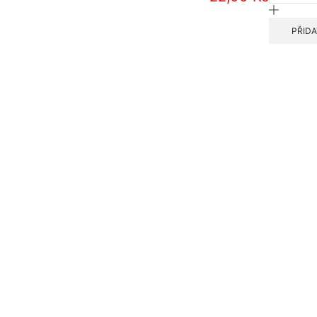
LIBRO
UNI
PŘIDA
-
XXL
množstv