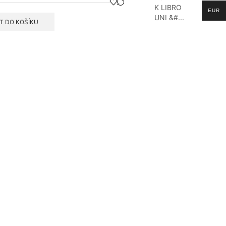
K LIBRO
EUR
UNI &#...
T DO KOŠÍKU
í