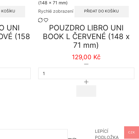
Rychlé zobrazení
 KOŠÍKU
PŘIDAT DO KOŠÍKU
O UNI
POUZDRO LIBRO UNI
VÉ (158
BOOK L ČERVENÉ (148 x
71 mm)
129,00
Kč
RO
POUZDRO
LIBRO
UNI
BOOK
L
SOVÉ
ČERVENÉ
(148
x
71
mm)
ví
množství
LEPÍCÍ
ŽKA
CZK
PODLOŽKA