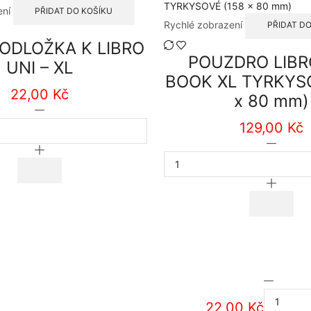
ení
PŘIDAT DO KOŠÍKU
Rychlé zobrazení
PŘIDAT DO
PODLOŽKA K LIBRO
POUZDRO LIBR
UNI – XL
BOOK XL TYRKYSO
22,00
Kč
x 80 mm)
LEPÍCÍ
PODLOŽKA
129,00
Kč
K
POUZD
LIBRO
LIBRO
UNI
UNI
-
BOOK
XL
XL
množství
TYRKY
(158
x
80
mm)
LEPÍCÍ
množst
PODLO
22,00
Kč
K