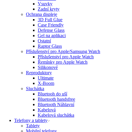
Vsuvky
Zadní kryty
Ochrana displeje
3D Full Glue
Case Friendly
Defense Glass
Gel na aplikaci
Ostatní
Raptor Glass
Příslušenství pro Apple/Samsung Watch
Příslušenství pro Apple Watch
Řemínky pro Apple Watch
Silikonové
Reproduktory
Ultimate
X-Boom
Sluchátka
Bluetooh do uší
Bluetooth handsfree
Bluetooth Náhlavní
Kabelová
Kabelová sluchátka
Telefony a tablety
Tablety
Mobilní telefony