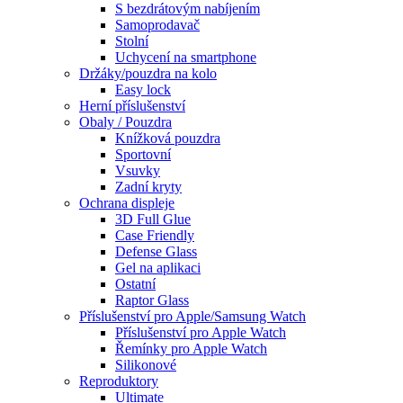
S bezdrátovým nabíjením
Samoprodavač
Stolní
Uchycení na smartphone
Držáky/pouzdra na kolo
Easy lock
Herní příslušenství
Obaly / Pouzdra
Knížková pouzdra
Sportovní
Vsuvky
Zadní kryty
Ochrana displeje
3D Full Glue
Case Friendly
Defense Glass
Gel na aplikaci
Ostatní
Raptor Glass
Příslušenství pro Apple/Samsung Watch
Příslušenství pro Apple Watch
Řemínky pro Apple Watch
Silikonové
Reproduktory
Ultimate