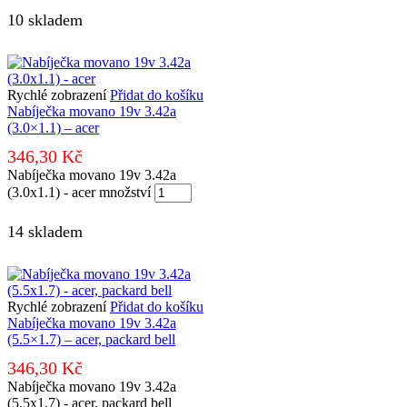
10 skladem
Rychlé zobrazení
Přidat do košíku
Nabíječka movano 19v 3.42a
(3.0×1.1) – acer
346,30
Kč
Nabíječka movano 19v 3.42a
(3.0x1.1) - acer množství
14 skladem
Rychlé zobrazení
Přidat do košíku
Nabíječka movano 19v 3.42a
(5.5×1.7) – acer, packard bell
346,30
Kč
Nabíječka movano 19v 3.42a
(5.5x1.7) - acer, packard bell