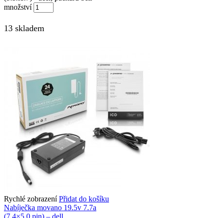
množství
13 skladem
Rychlé zobrazení
Přidat do košíku
Nabíječka movano 19.5v 7.7a
(7.4×5.0 pin) – dell