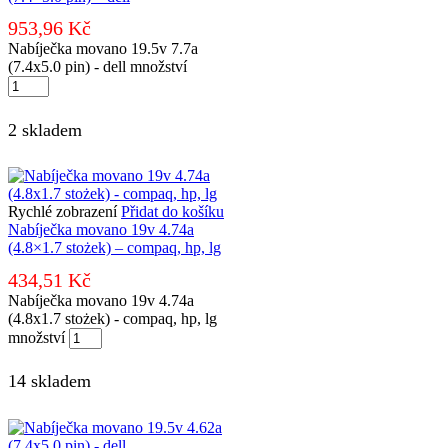
953,96
Kč
Nabíječka movano 19.5v 7.7a
(7.4x5.0 pin) - dell množství
2 skladem
Rychlé zobrazení
Přidat do košíku
Nabíječka movano 19v 4.74a
(4.8×1.7 stożek) – compaq, hp, lg
434,51
Kč
Nabíječka movano 19v 4.74a
(4.8x1.7 stożek) - compaq, hp, lg
množství
14 skladem