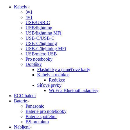
Kabely
3v1
4v1
USB/USB-C
USB/lightning
USB/lightning MFi
USB-C/USB-C
USB-C/lightning
USB-C/lightning MFi
USB/micro USB
Pro notebooky
Doplňky
Flashdisky a paměťové karty
Kabely a redukce
Redukce
Síťové prvky
Wi-Fi a Bluetooth adaptéry
ECO balení
Baterie
Panasonic
Baterie pro notebooky
Baterie spotřební
BS premium
Nabíjení