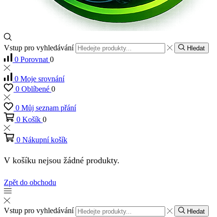
Vstup pro vyhledávání
Hledat
0
Porovnat
0
0
Moje srovnání
0
Oblíbené
0
0
Můj seznam přání
0
Košík
0
0
Nákupní košík
V košíku nejsou žádné produkty.
Zpět do obchodu
Vstup pro vyhledávání
Hledat