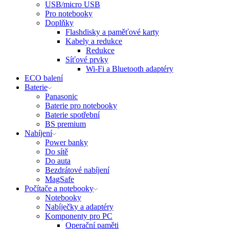
USB/micro USB
Pro notebooky
Doplňky
Flashdisky a paměťové karty
Kabely a redukce
Redukce
Síťové prvky
Wi-Fi a Bluetooth adaptéry
ECO balení
Baterie
Panasonic
Baterie pro notebooky
Baterie spotřební
BS premium
Nabíjení
Power banky
Do sítě
Do auta
Bezdrátové nabíjení
MagSafe
Počítače a notebooky
Notebooky
Nabíječky a adaptéry
Komponenty pro PC
Operační paměti