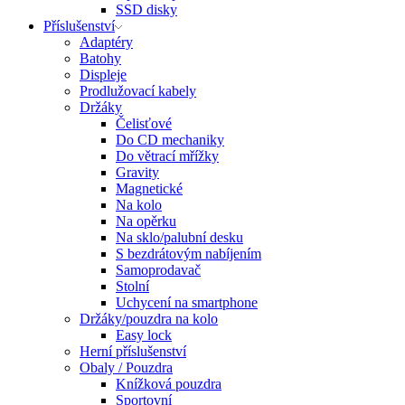
SSD disky
Příslušenství
Adaptéry
Batohy
Displeje
Prodlužovací kabely
Držáky
Čelisťové
Do CD mechaniky
Do větrací mřížky
Gravity
Magnetické
Na kolo
Na opěrku
Na sklo/palubní desku
S bezdrátovým nabíjením
Samoprodavač
Stolní
Uchycení na smartphone
Držáky/pouzdra na kolo
Easy lock
Herní příslušenství
Obaly / Pouzdra
Knížková pouzdra
Sportovní