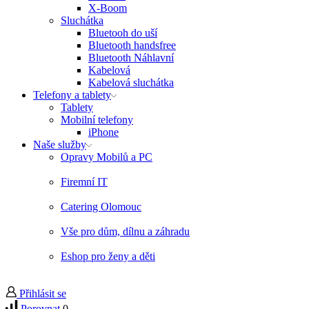
X-Boom
Sluchátka
Bluetooh do uší
Bluetooth handsfree
Bluetooth Náhlavní
Kabelová
Kabelová sluchátka
Telefony a tablety
Tablety
Mobilní telefony
iPhone
Naše služby
Opravy Mobilů a PC
Firemní IT
Catering Olomouc
Vše pro dům, dílnu a záhradu
Eshop pro ženy a děti
Přihlásit se
Porovnat
0