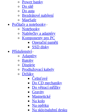
Power banky
Do sítě
Do auta
Bezdrátové nabíjení
MagSafe
Počítače a notebooky
Notebooky
Nabíječky a adaptéry
Komponenty pro PC
Operační paměti
SSD disky
Příslušenství
Adaptéry
Batohy
Displeje
Prodlužovací kabely
Držáky
Čelisťové
Do CD mechaniky
Do větrací mřížky
Gravity
Magnetické
Na kolo
Na opěrku
Na sklo/palubní desku