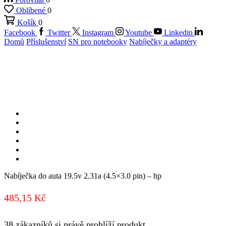
Oblíbené
0
Košík
0
Facebook
Twitter
Instagram
Youtube
Linkedin
Domů
Příslušenství
SN pro notebooky
Nabíječky a adaptéry
Nabíječka do auta 19.5v 2.31a (4.5×3.0 pin) – hp
485,15
Kč
38 zákazníků si právě prohlíží produkt