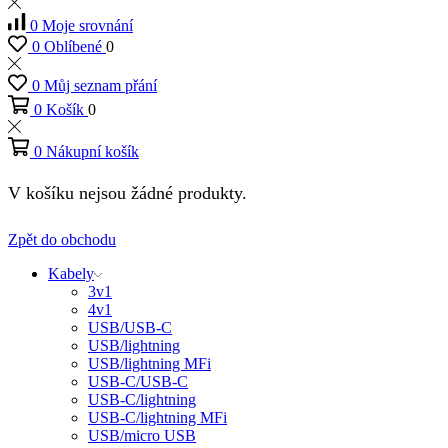
0
Moje srovnání
0
Oblíbené
0
0
Můj seznam přání
0
Košík
0
0
Nákupní košík
V košíku nejsou žádné produkty.
Zpět do obchodu
Kabely
3v1
4v1
USB/USB-C
USB/lightning
USB/lightning MFi
USB-C/USB-C
USB-C/lightning
USB-C/lightning MFi
USB/micro USB