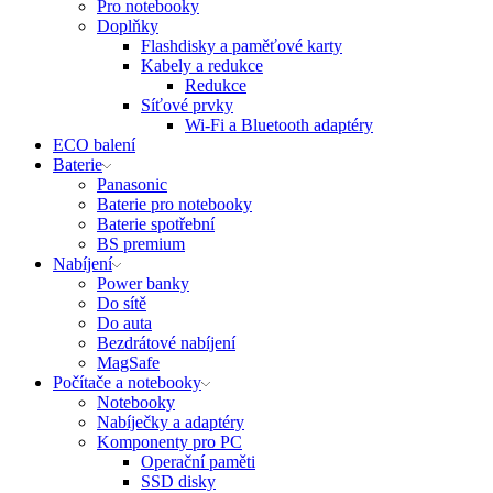
Pro notebooky
Doplňky
Flashdisky a paměťové karty
Kabely a redukce
Redukce
Síťové prvky
Wi-Fi a Bluetooth adaptéry
ECO balení
Baterie
Panasonic
Baterie pro notebooky
Baterie spotřební
BS premium
Nabíjení
Power banky
Do sítě
Do auta
Bezdrátové nabíjení
MagSafe
Počítače a notebooky
Notebooky
Nabíječky a adaptéry
Komponenty pro PC
Operační paměti
SSD disky