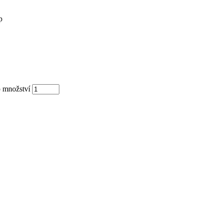
p
p množství