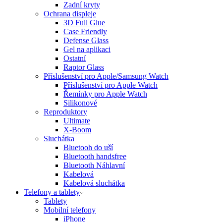
Zadní kryty
Ochrana displeje
3D Full Glue
Case Friendly
Defense Glass
Gel na aplikaci
Ostatní
Raptor Glass
Příslušenství pro Apple/Samsung Watch
Příslušenství pro Apple Watch
Řemínky pro Apple Watch
Silikonové
Reproduktory
Ultimate
X-Boom
Sluchátka
Bluetooh do uší
Bluetooth handsfree
Bluetooth Náhlavní
Kabelová
Kabelová sluchátka
Telefony a tablety
Tablety
Mobilní telefony
iPhone