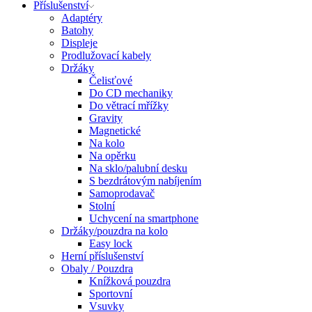
Příslušenství
Adaptéry
Batohy
Displeje
Prodlužovací kabely
Držáky
Čelisťové
Do CD mechaniky
Do větrací mřížky
Gravity
Magnetické
Na kolo
Na opěrku
Na sklo/palubní desku
S bezdrátovým nabíjením
Samoprodavač
Stolní
Uchycení na smartphone
Držáky/pouzdra na kolo
Easy lock
Herní příslušenství
Obaly / Pouzdra
Knížková pouzdra
Sportovní
Vsuvky