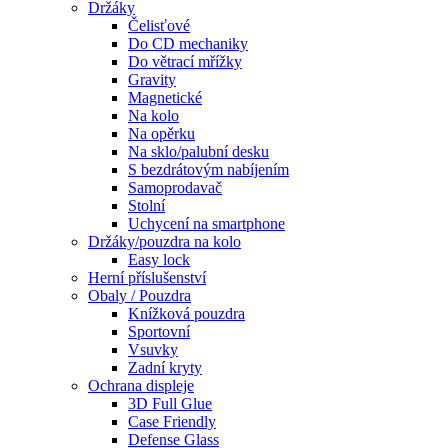
Držáky
Čelisťové
Do CD mechaniky
Do větrací mřížky
Gravity
Magnetické
Na kolo
Na opěrku
Na sklo/palubní desku
S bezdrátovým nabíjením
Samoprodavač
Stolní
Uchycení na smartphone
Držáky/pouzdra na kolo
Easy lock
Herní příslušenství
Obaly / Pouzdra
Knížková pouzdra
Sportovní
Vsuvky
Zadní kryty
Ochrana displeje
3D Full Glue
Case Friendly
Defense Glass