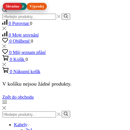
Slevněno
Repasované
Repasované
Slevněno
Výprodej
Výprodej
Vstup
pro
Hledat
0
Porovnat
0
vyhledávání
0
Moje srovnání
0
Oblíbené
0
0
Můj seznam přání
0
Košík
0
0
Nákupní košík
V košíku nejsou žádné produkty.
Zpět do obchodu
Vstup
pro
Hledat
vyhledávání
Kabely
3v1