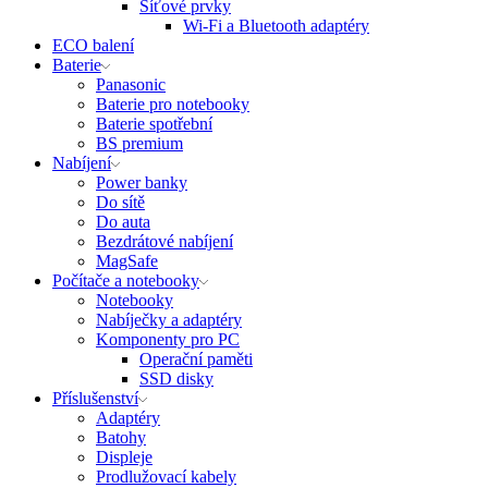
Síťové prvky
Wi-Fi a Bluetooth adaptéry
ECO balení
Baterie
Panasonic
Baterie pro notebooky
Baterie spotřební
BS premium
Nabíjení
Power banky
Do sítě
Do auta
Bezdrátové nabíjení
MagSafe
Počítače a notebooky
Notebooky
Nabíječky a adaptéry
Komponenty pro PC
Operační paměti
SSD disky
Příslušenství
Adaptéry
Batohy
Displeje
Prodlužovací kabely