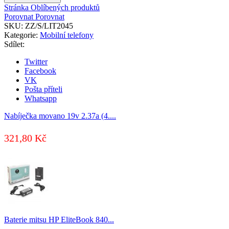
auta
Stránka Oblíbených produktů
20v
Porovnat
Porovnat
4.5a
SKU:
ZZ/S/LIT2045
(5.5x2.5)
Kategorie:
Mobilní telefony
-
Sdílet:
fujitsu,
gateway,
Twitter
lenovo
Facebook
množství
VK
Pošta příteli
Whatsapp
Nabíječka movano 19v 2.37a (4....
321,80
Kč
Baterie mitsu HP EliteBook 840...