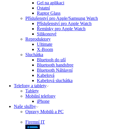
Gel na aplikaci
Ostatní
Raptor Glass
Příslušenství pro Apple/Samsung Watch
Příslušenství pro Apple Watch
Řemínky pro Apple Watch
Silikonové
Reproduktory
Ultimate
X-Boom
Sluchátka
Bluetooh do uší
Bluetooth handsfree
Bluetooth Náhlavní
Kabelová
Kabelová sluchátka
Telefony a tablety
Tablety
Mobilní telefony
iPhone
Naše služby
Opravy Mobilů a PC
Firemní IT