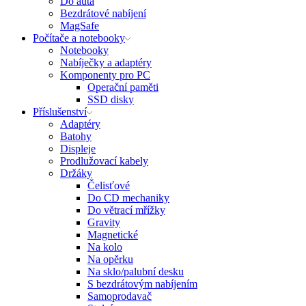
Do auta
Bezdrátové nabíjení
MagSafe
Počítače a notebooky
Notebooky
Nabíječky a adaptéry
Komponenty pro PC
Operační paměti
SSD disky
Příslušenství
Adaptéry
Batohy
Displeje
Prodlužovací kabely
Držáky
Čelisťové
Do CD mechaniky
Do větrací mřížky
Gravity
Magnetické
Na kolo
Na opěrku
Na sklo/palubní desku
S bezdrátovým nabíjením
Samoprodavač