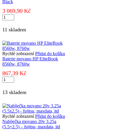
Black
3 069,90
Kč
Apple
iPhone
SE
11 skladem
(2020)
64GB
Black
množství
Rychlé zobrazení
Přidat do košíku
Baterie movano HP EliteBook
8560w, 8760w
867,39
Kč
Baterie
movano
HP
13 skladem
EliteBook
8560w,
8760w
množství
Rychlé zobrazení
Přidat do košíku
Nabíječka movano 20v 3.25a
(5.5×2.5) – fujitsu, maxdata, itd