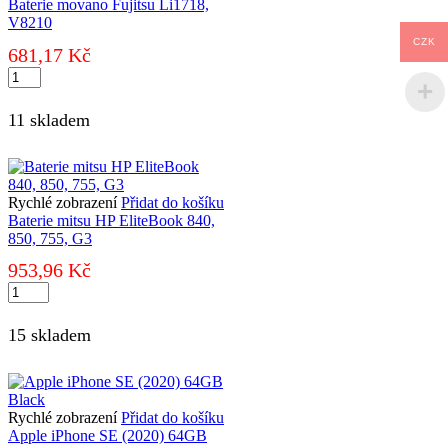
Baterie movano Fujitsu Li1718,
V8210
CZK
681,17
Kč
Baterie
movano
Fujitsu
11 skladem
Li1718,
V8210
množství
Rychlé zobrazení
Přidat do košíku
Baterie mitsu HP EliteBook 840,
850, 755, G3
953,96
Kč
Baterie
mitsu
HP
15 skladem
EliteBook
840,
850,
755,
G3
Rychlé zobrazení
Přidat do košíku
množství
Apple iPhone SE (2020) 64GB