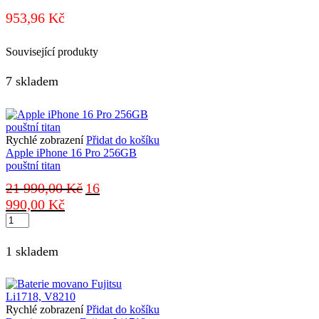
953,96
Kč
Související produkty
7 skladem
Rychlé zobrazení
Přidat do košíku
Apple iPhone 16 Pro 256GB
pouštní titan
Původní
21 990,00
Kč
16
cena
Aktuální
990,00
Kč
byla:
cena
Apple
21
je:
iPhone
990,00 Kč.
16
16
1 skladem
990,00 Kč.
Pro
256GB
pouštní
titan
množství
Rychlé zobrazení
Přidat do košíku