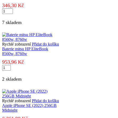
346,30
Kč
Nabíječka
movano
20v
7 skladem
3.25a
(5.5x2.5)
-
fujitsu,
maxdata,
Rychlé zobrazení
Přidat do košíku
itd
Baterie mitsu HP EliteBook
množství
8560w, 8760w
953,96
Kč
Baterie
mitsu
HP
2 skladem
EliteBook
8560w,
8760w
množství
Rychlé zobrazení
Přidat do košíku
Apple iPhone SE (2022) 256GB
Midnight