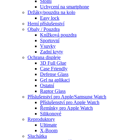
Stolní
Uchycení na smartphone
Držáky/pouzdra na kolo
Easy lock
Herní příslušenství
Obaly / Pouzdra
Knížková pouzdra
Sportovní
Vsuvky
Zadní kryty
Ochrana displeje
3D Full Glue
Case Friendly
Defense Glass
Gel na aplikaci
Ostatní
Raptor Glass
Příslušenství pro Apple/Samsung Watch
Příslušenství pro Apple Watch
Řemínky pro Apple Watch
Silikonové
Reproduktory
Ultimate
X-Boom
Sluchátka