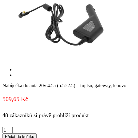
Nabíječka do auta 20v 4.5a (5.5×2.5) – fujitsu, gateway, lenovo
509,65
Kč
48 zákazníků si právě prohlíží produkt
Nabíječka
do
Přidat do košíku