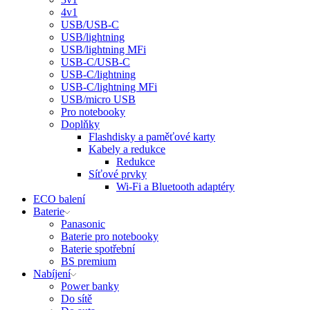
4v1
USB/USB-C
USB/lightning
USB/lightning MFi
USB-C/USB-C
USB-C/lightning
USB-C/lightning MFi
USB/micro USB
Pro notebooky
Doplňky
Flashdisky a paměťové karty
Kabely a redukce
Redukce
Síťové prvky
Wi-Fi a Bluetooth adaptéry
ECO balení
Baterie
Panasonic
Baterie pro notebooky
Baterie spotřební
BS premium
Nabíjení
Power banky
Do sítě