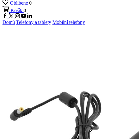
Oblíbené
0
Košík
0
Facebook
Twitter
Instagram
Youtube
Linkedin
Domů
Telefony a tablety
Mobilní telefony