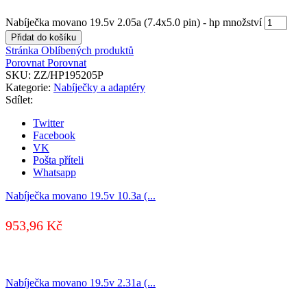
Nabíječka movano 19.5v 2.05a (7.4x5.0 pin) - hp množství
Přidat do košíku
Stránka Oblíbených produktů
Porovnat
Porovnat
SKU:
ZZ/HP195205P
Kategorie:
Nabíječky a adaptéry
Sdílet:
Twitter
Facebook
VK
Pošta příteli
Whatsapp
Nabíječka movano 19.5v 10.3a (...
953,96
Kč
Nabíječka movano 19.5v 2.31a (...