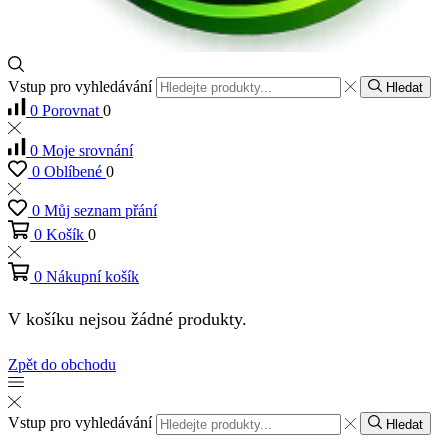
Vstup pro vyhledávání
Hledat
0
Porovnat
0
0
Moje srovnání
0
Oblíbené
0
0
Můj seznam přání
0
Košík
0
0
Nákupní košík
V košíku nejsou žádné produkty.
Zpět do obchodu
Vstup pro vyhledávání
Hledat