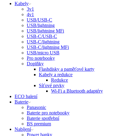
Kabely
3v1
4v1
USB/USB-C
USB/lightning
USB/lightning MFi
USB-C/USB-C
USB-C/lightning
USB-C/lightning MFi
USB/micro USB
Pro notebooky
Doplňky
Flashdisky a paměťové karty
Kabely a redukce
Redukce
Síťové prvky
Wi-Fi a Bluetooth adaptéry
ECO balení
Baterie
Panasonic
Baterie pro notebooky
Baterie spotřební
BS premium
Nabíjení
Power banky