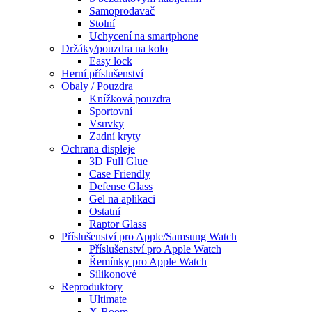
Samoprodavač
Stolní
Uchycení na smartphone
Držáky/pouzdra na kolo
Easy lock
Herní příslušenství
Obaly / Pouzdra
Knížková pouzdra
Sportovní
Vsuvky
Zadní kryty
Ochrana displeje
3D Full Glue
Case Friendly
Defense Glass
Gel na aplikaci
Ostatní
Raptor Glass
Příslušenství pro Apple/Samsung Watch
Příslušenství pro Apple Watch
Řemínky pro Apple Watch
Silikonové
Reproduktory
Ultimate
X-Boom