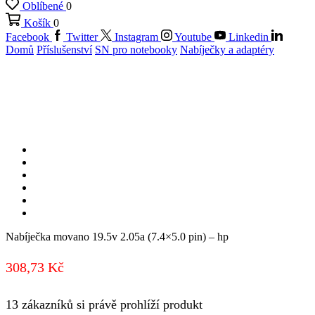
Oblíbené
0
Košík
0
Facebook
Twitter
Instagram
Youtube
Linkedin
Domů
Příslušenství
SN pro notebooky
Nabíječky a adaptéry
Nabíječka movano 19.5v 2.05a (7.4×5.0 pin) – hp
308,73
Kč
13 zákazníků si právě prohlíží produkt