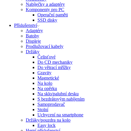
Nabíječky a adaptéry
Komponenty pro PC
Operační paměti
SSD disky
Příslušenství
Adaptéry
Batohy
Displeje
Prodlužovací kabely
Držáky
Čelisťové
Do CD mechaniky
Do větrací mřížky
Gravity
Magnetické
Na kolo
Na opěrku
Na sklo/palubní desku
S bezdrátovým nabíjením
Samoprodavač
Stolní
Uchycení na smartphone
Držáky/pouzdra na kolo
Easy lock
Herní příslušenství