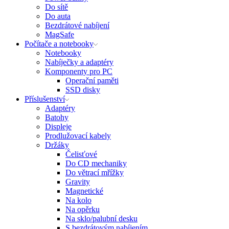
Do sítě
Do auta
Bezdrátové nabíjení
MagSafe
Počítače a notebooky
Notebooky
Nabíječky a adaptéry
Komponenty pro PC
Operační paměti
SSD disky
Příslušenství
Adaptéry
Batohy
Displeje
Prodlužovací kabely
Držáky
Čelisťové
Do CD mechaniky
Do větrací mřížky
Gravity
Magnetické
Na kolo
Na opěrku
Na sklo/palubní desku
S bezdrátovým nabíjením