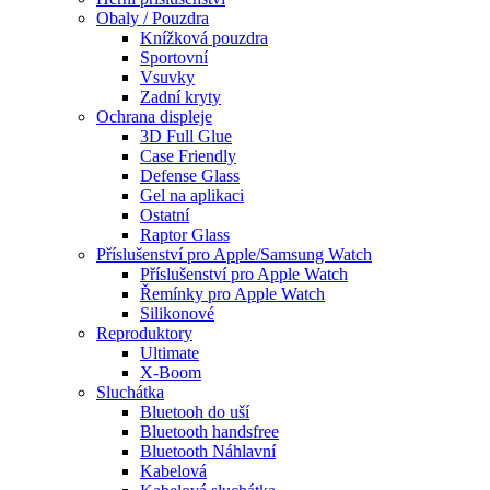
Obaly / Pouzdra
Knížková pouzdra
Sportovní
Vsuvky
Zadní kryty
Ochrana displeje
3D Full Glue
Case Friendly
Defense Glass
Gel na aplikaci
Ostatní
Raptor Glass
Příslušenství pro Apple/Samsung Watch
Příslušenství pro Apple Watch
Řemínky pro Apple Watch
Silikonové
Reproduktory
Ultimate
X-Boom
Sluchátka
Bluetooh do uší
Bluetooth handsfree
Bluetooth Náhlavní
Kabelová