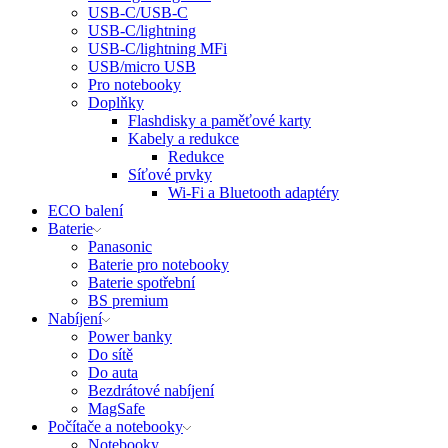
USB-C/USB-C
USB-C/lightning
USB-C/lightning MFi
USB/micro USB
Pro notebooky
Doplňky
Flashdisky a paměťové karty
Kabely a redukce
Redukce
Síťové prvky
Wi-Fi a Bluetooth adaptéry
ECO balení
Baterie
Panasonic
Baterie pro notebooky
Baterie spotřební
BS premium
Nabíjení
Power banky
Do sítě
Do auta
Bezdrátové nabíjení
MagSafe
Počítače a notebooky
Notebooky