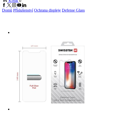
Košík
0
Facebook
Twitter
Instagram
Youtube
Linkedin
Domů
Příslušenství
Ochrana displeje
Defense Glass