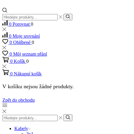
Vstup
pro
Hledat
0
Porovnat
0
vyhledávání
0
Moje srovnání
0
Oblíbené
0
0
Můj seznam přání
0
Košík
0
0
Nákupní košík
V košíku nejsou žádné produkty.
Zpět do obchodu
Vstup
pro
Hledat
vyhledávání
Kabely
3v1