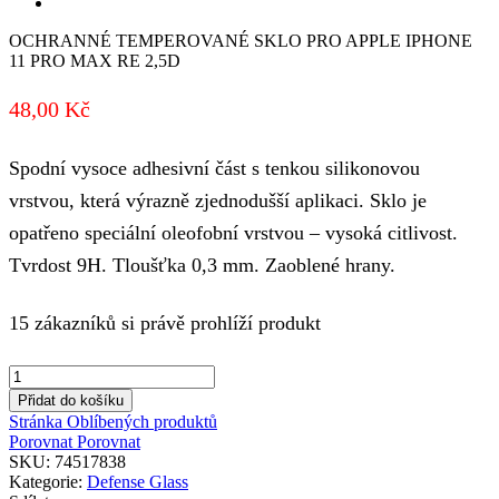
OCHRANNÉ TEMPEROVANÉ SKLO PRO APPLE IPHONE
11 PRO MAX RE 2,5D
48,00
Kč
Spodní vysoce adhesivní část s tenkou silikonovou
vrstvou, která výrazně zjednodušší aplikaci. Sklo je
opatřeno speciální oleofobní vrstvou – vysoká citlivost.
Tvrdost 9H. Tloušťka 0,3 mm. Zaoblené hrany.
15 zákazníků si právě prohlíží produkt
OCHRANNÉ
TEMPEROVANÉ
Přidat do košíku
SKLO
Stránka Oblíbených produktů
PRO
Porovnat
Porovnat
APPLE
SKU:
74517838
IPHONE
Kategorie:
Defense Glass
11