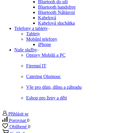
Bluetooh do uší
Bluetooth handsfree
Bluetooth Náhlavní
Kabelová
Kabelová sluchátka
Telefony a tablety
Tablety
Mobilní telefony
iPhone
Naše služby
Opravy Mobilů a PC
Firemní IT
Catering Olomouc
Vše pro dům, dílnu a záhradu
Eshop pro ženy a děti
Přihlásit se
Porovnat
0
Oblíbené
0