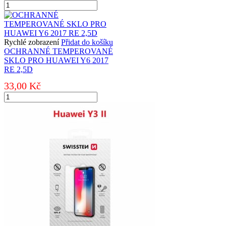
OCHRANNÉ
TEMPEROVANÉ
SKLO
PRO
XIAOMI
Rychlé zobrazení
Přidat do košíku
REDMI
OCHRANNÉ TEMPEROVANÉ
6A
SKLO PRO HUAWEI Y6 2017
RE
RE 2,5D
2,5D
33,00
Kč
množství
OCHRANNÉ
TEMPEROVANÉ
SKLO
PRO
HUAWEI
Y6
2017
RE
2,5D
množství