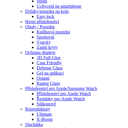
Stolní
Uchycení na smartphone
Držáky/pouzdra na kolo
Easy lock
Herní příslušenství
Obaly / Pouzdra
Knížková pouzdra
Sportovní
Vsuvky
Zadní kryty
Ochrana displeje
3D Full Glue
Case Friendly
Defense Glass
Gel na aplikaci
Ostatní
Raptor Glass
Příslušenství pro Apple/Samsung Watch
Příslušenství pro Apple Watch
Řemínky pro Apple Watch
Silikonové
Reproduktory
Ultimate
X-Boom
Sluchátka