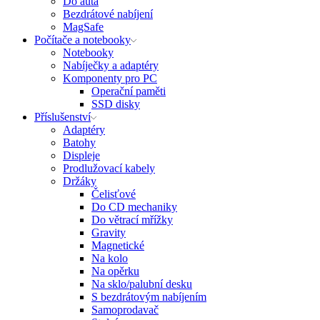
Do auta
Bezdrátové nabíjení
MagSafe
Počítače a notebooky
Notebooky
Nabíječky a adaptéry
Komponenty pro PC
Operační paměti
SSD disky
Příslušenství
Adaptéry
Batohy
Displeje
Prodlužovací kabely
Držáky
Čelisťové
Do CD mechaniky
Do větrací mřížky
Gravity
Magnetické
Na kolo
Na opěrku
Na sklo/palubní desku
S bezdrátovým nabíjením
Samoprodavač