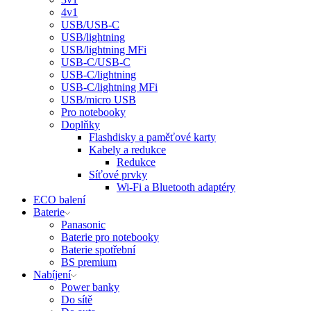
4v1
USB/USB-C
USB/lightning
USB/lightning MFi
USB-C/USB-C
USB-C/lightning
USB-C/lightning MFi
USB/micro USB
Pro notebooky
Doplňky
Flashdisky a paměťové karty
Kabely a redukce
Redukce
Síťové prvky
Wi-Fi a Bluetooth adaptéry
ECO balení
Baterie
Panasonic
Baterie pro notebooky
Baterie spotřební
BS premium
Nabíjení
Power banky
Do sítě