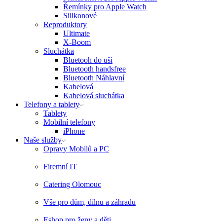
Řemínky pro Apple Watch
Silikonové
Reproduktory
Ultimate
X-Boom
Sluchátka
Bluetooh do uší
Bluetooth handsfree
Bluetooth Náhlavní
Kabelová
Kabelová sluchátka
Telefony a tablety
Tablety
Mobilní telefony
iPhone
Naše služby
Opravy Mobilů a PC
Firemní IT
Catering Olomouc
Vše pro dům, dílnu a záhradu
Eshop pro ženy a děti