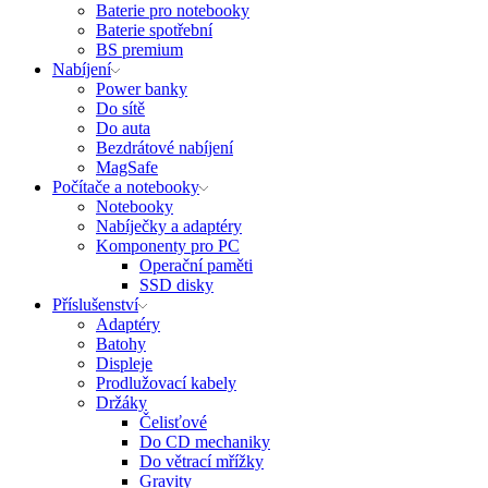
Baterie pro notebooky
Baterie spotřební
BS premium
Nabíjení
Power banky
Do sítě
Do auta
Bezdrátové nabíjení
MagSafe
Počítače a notebooky
Notebooky
Nabíječky a adaptéry
Komponenty pro PC
Operační paměti
SSD disky
Příslušenství
Adaptéry
Batohy
Displeje
Prodlužovací kabely
Držáky
Čelisťové
Do CD mechaniky
Do větrací mřížky
Gravity