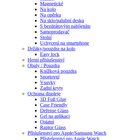
Magnetické
Na kolo
Na opěrku
Na sklo/palubní desku
S bezdrátovým nabíjením
Samoprodavač
Stolní
Uchycení na smartphone
Držáky/pouzdra na kolo
Easy lock
Herní příslušenství
Obaly / Pouzdra
Knížková pouzdra
Sportovní
Vsuvky
Zadní kryty
Ochrana displeje
3D Full Glue
Case Friendly
Defense Glass
Gel na aplikaci
Ostatní
Raptor Glass
Příslušenství pro Apple/Samsung Watch
Příslušenství pro Apple Watch