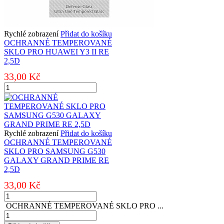
Rychlé zobrazení
Přidat do košíku
OCHRANNÉ TEMPEROVANÉ
SKLO PRO HUAWEI Y3 II RE
2,5D
33,00
Kč
OCHRANNÉ
TEMPEROVANÉ
SKLO
PRO
HUAWEI
Y3
Rychlé zobrazení
Přidat do košíku
II
OCHRANNÉ TEMPEROVANÉ
RE
SKLO PRO SAMSUNG G530
2,5D
GALAXY GRAND PRIME RE
množství
2,5D
33,00
Kč
OCHRANNÉ
TEMPEROVANÉ
OCHRANNÉ TEMPEROVANÉ SKLO PRO ...
SKLO
OCHRANNÉ
PRO
TEMPEROVANÉ