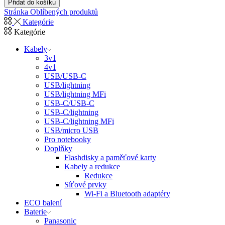
Přidat do košíku
SAMSUNG
SKLO
Stránka Oblíbených produktů
G530
PRO
Kategórie
GALAXY
APPLE
Kategórie
GRAND
IPHONE
PRIME
11
Kabely
RE
PRO
3v1
2,5D
MAX
4v1
množství
RE
USB/USB-C
2,5D
USB/lightning
množství
USB/lightning MFi
USB-C/USB-C
USB-C/lightning
USB-C/lightning MFi
USB/micro USB
Pro notebooky
Doplňky
Flashdisky a paměťové karty
Kabely a redukce
Redukce
Síťové prvky
Wi-Fi a Bluetooth adaptéry
ECO balení
Baterie
Panasonic