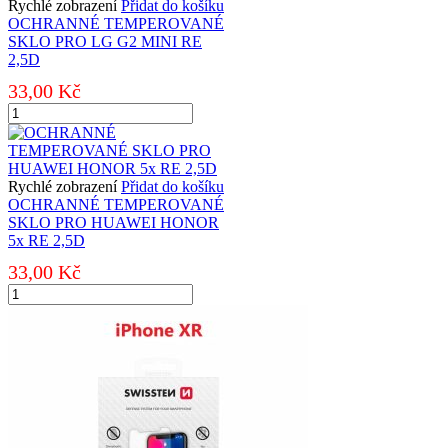
HUAWEI
Rychlé zobrazení
Přidat do košíku
P
OCHRANNÉ TEMPEROVANÉ
SMART
SKLO PRO LG G2 MINI RE
PLUS/NOVA
2,5D
3i
33,00
Kč
RE
2,5D
OCHRANNÉ
množství
TEMPEROVANÉ
SKLO
PRO
LG
Rychlé zobrazení
Přidat do košíku
G2
OCHRANNÉ TEMPEROVANÉ
MINI
SKLO PRO HUAWEI HONOR
RE
5x RE 2,5D
2,5D
33,00
Kč
množství
OCHRANNÉ
TEMPEROVANÉ
SKLO
PRO
HUAWEI
HONOR
5x
RE
2,5D