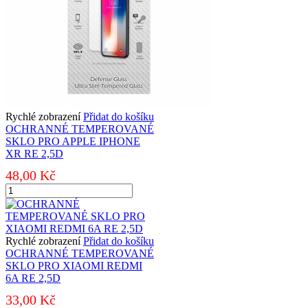
množství
Rychlé zobrazení
Přidat do košíku
OCHRANNÉ TEMPEROVANÉ
SKLO PRO APPLE IPHONE
XR RE 2,5D
48,00
Kč
OCHRANNÉ
TEMPEROVANÉ
SKLO
PRO
APPLE
Rychlé zobrazení
Přidat do košíku
IPHONE
OCHRANNÉ TEMPEROVANÉ
XR
SKLO PRO XIAOMI REDMI
RE
6A RE 2,5D
2,5D
33,00
Kč
množství