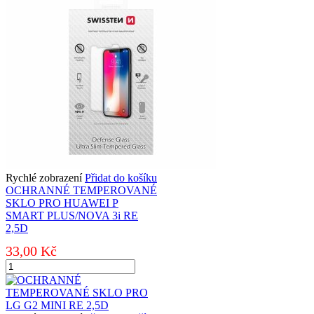
A520
GALAXY
A5
2017
RE
2,5D
množství
Rychlé zobrazení
Přidat do košíku
OCHRANNÉ TEMPEROVANÉ
SKLO PRO HUAWEI P
SMART PLUS/NOVA 3i RE
2,5D
33,00
Kč
OCHRANNÉ
TEMPEROVANÉ
SKLO
PRO