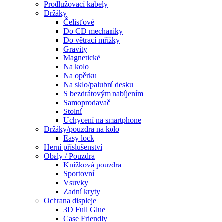
Prodlužovací kabely
Držáky
Čelisťové
Do CD mechaniky
Do větrací mřížky
Gravity
Magnetické
Na kolo
Na opěrku
Na sklo/palubní desku
S bezdrátovým nabíjením
Samoprodavač
Stolní
Uchycení na smartphone
Držáky/pouzdra na kolo
Easy lock
Herní příslušenství
Obaly / Pouzdra
Knížková pouzdra
Sportovní
Vsuvky
Zadní kryty
Ochrana displeje
3D Full Glue
Case Friendly