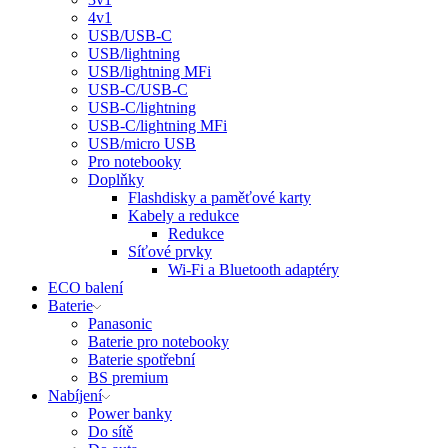
4v1
USB/USB-C
USB/lightning
USB/lightning MFi
USB-C/USB-C
USB-C/lightning
USB-C/lightning MFi
USB/micro USB
Pro notebooky
Doplňky
Flashdisky a paměťové karty
Kabely a redukce
Redukce
Síťové prvky
Wi-Fi a Bluetooth adaptéry
ECO balení
Baterie
Panasonic
Baterie pro notebooky
Baterie spotřební
BS premium
Nabíjení
Power banky
Do sítě