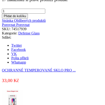
OCHRANNÉ
TEMPEROVANÉ
Přidat do košíku
SKLO
Stránka Oblíbených produktů
PRO
Porovnat
Porovnat
SAMSUNG
SKU:
74517939
S911
Kategorie:
Defense Glass
GALAXY
Sdílet:
S23
5G
Twitter
RE
Facebook
2,5D
VK
množství
Pošta příteli
Whatsapp
OCHRANNÉ TEMPEROVANÉ SKLO PRO ...
33,00
Kč