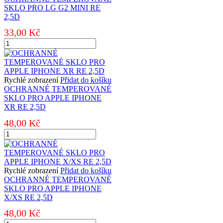
GALAXY
SKLO PRO LG G2 MINI RE
A51
2,5D
RE
33,00
Kč
2,5D
množství
OCHRANNÉ
TEMPEROVANÉ
SKLO
PRO
LG
Rychlé zobrazení
Přidat do košíku
G2
OCHRANNÉ TEMPEROVANÉ
MINI
SKLO PRO APPLE IPHONE
RE
XR RE 2,5D
2,5D
48,00
Kč
množství
OCHRANNÉ
TEMPEROVANÉ
SKLO
PRO
APPLE
Rychlé zobrazení
Přidat do košíku
IPHONE
OCHRANNÉ TEMPEROVANÉ
XR
SKLO PRO APPLE IPHONE
RE
X/XS RE 2,5D
2,5D
48,00
Kč
množství
OCHRANNÉ