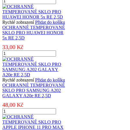
OCHRANNÉ
TEMPEROVANÉ
SKLO
PRO
HUAWEI
Rychlé zobrazení
Přidat do košíku
P
OCHRANNÉ TEMPEROVANÉ
SMART
SKLO PRO HUAWEI HONOR
PLUS/NOVA
5x RE 2,5D
3i
33,00
Kč
RE
2,5D
OCHRANNÉ
množství
TEMPEROVANÉ
SKLO
PRO
HUAWEI
HONOR
Rychlé zobrazení
Přidat do košíku
5x
OCHRANNÉ TEMPEROVANÉ
RE
SKLO PRO SAMSUNG A202
2,5D
GALAXY A20e RE 2,5D
množství
48,00
Kč
OCHRANNÉ
TEMPEROVANÉ
SKLO
PRO