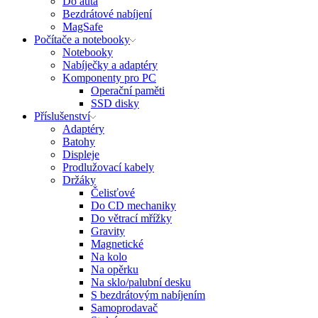
Do auta
Bezdrátové nabíjení
MagSafe
Počítače a notebooky
Notebooky
Nabíječky a adaptéry
Komponenty pro PC
Operační paměti
SSD disky
Příslušenství
Adaptéry
Batohy
Displeje
Prodlužovací kabely
Držáky
Čelisťové
Do CD mechaniky
Do větrací mřížky
Gravity
Magnetické
Na kolo
Na opěrku
Na sklo/palubní desku
S bezdrátovým nabíjením
Samoprodavač