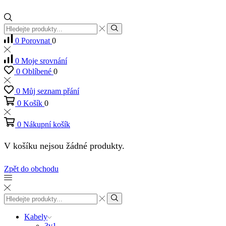
Vstup
pro
Hledat
0
Porovnat
0
vyhledávání
0
Moje srovnání
0
Oblíbené
0
0
Můj seznam přání
0
Košík
0
0
Nákupní košík
V košíku nejsou žádné produkty.
Zpět do obchodu
Vstup
pro
Hledat
vyhledávání
Kabely
3v1