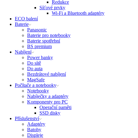
Redukce
Síťové prvky
Wi-Fi a Bluetooth adaptéry
ECO balení
Baterie
Panasonic
Baterie pro notebooky
Baterie spotřební
BS premium
Nabíjení
Power banky
Do sítě
Do auta
Bezdrátové nabíjení
MagSafe
Počítače a notebooky
Notebooky
Nabíječky a adaptéry
Komponenty pro PC
Operační paměti
SSD disky
Příslušenství
Adaptéry
Batohy
Displeje