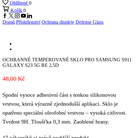
Oblíbené
0
Košík
0
Facebook
Twitter
Instagram
Youtube
Linkedin
Domů
Příslušenství
Ochrana displeje
Defense Glass
OCHRANNÉ TEMPEROVANÉ SKLO PRO SAMSUNG S911
GALAXY S23 5G RE 2,5D
48,00
Kč
Spodní vysoce adhesivní část s tenkou silikonovou
vrstvou, která výrazně zjednodušší aplikaci. Sklo je
opatřeno speciální oleofobní vrstvou – vysoká citlivost.
Tvrdost 9H. Tloušťka 0,3 mm. Zaoblené hrany.
17 zákazníků si právě prohlíží produkt