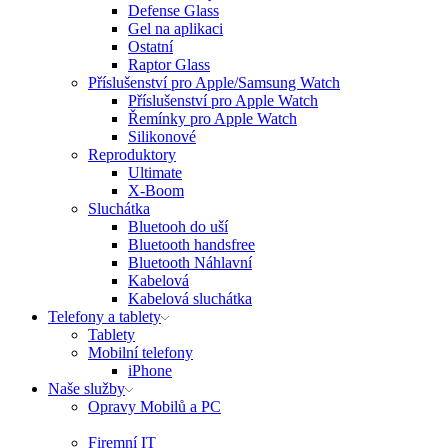
Defense Glass
Gel na aplikaci
Ostatní
Raptor Glass
Příslušenství pro Apple/Samsung Watch
Příslušenství pro Apple Watch
Řemínky pro Apple Watch
Silikonové
Reproduktory
Ultimate
X-Boom
Sluchátka
Bluetooh do uší
Bluetooth handsfree
Bluetooth Náhlavní
Kabelová
Kabelová sluchátka
Telefony a tablety
Tablety
Mobilní telefony
iPhone
Naše služby
Opravy Mobilů a PC
Firemní IT