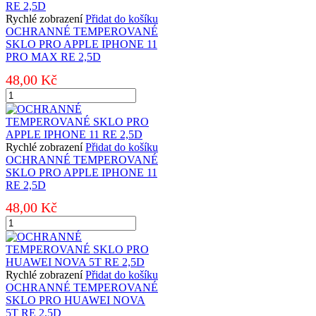
SAMSUNG
A202
Rychlé zobrazení
Přidat do košíku
GALAXY
OCHRANNÉ TEMPEROVANÉ
A20e
SKLO PRO APPLE IPHONE 11
RE
PRO MAX RE 2,5D
2,5D
48,00
Kč
množství
OCHRANNÉ
TEMPEROVANÉ
SKLO
PRO
APPLE
Rychlé zobrazení
Přidat do košíku
IPHONE
OCHRANNÉ TEMPEROVANÉ
11
SKLO PRO APPLE IPHONE 11
PRO
RE 2,5D
MAX
48,00
Kč
RE
2,5D
OCHRANNÉ
množství
TEMPEROVANÉ
SKLO
PRO
APPLE
Rychlé zobrazení
Přidat do košíku
IPHONE
OCHRANNÉ TEMPEROVANÉ
11
SKLO PRO HUAWEI NOVA
RE
5T RE 2,5D