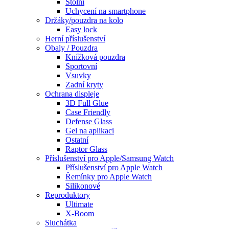
Stolní
Uchycení na smartphone
Držáky/pouzdra na kolo
Easy lock
Herní příslušenství
Obaly / Pouzdra
Knížková pouzdra
Sportovní
Vsuvky
Zadní kryty
Ochrana displeje
3D Full Glue
Case Friendly
Defense Glass
Gel na aplikaci
Ostatní
Raptor Glass
Příslušenství pro Apple/Samsung Watch
Příslušenství pro Apple Watch
Řemínky pro Apple Watch
Silikonové
Reproduktory
Ultimate
X-Boom
Sluchátka