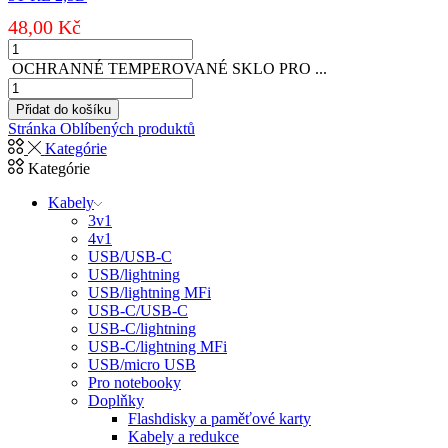
2,5D
48,00
Kč
množství
OCHRANNÉ
TEMPEROVANÉ
OCHRANNÉ TEMPEROVANÉ SKLO PRO ...
SKLO
OCHRANNÉ
PRO
TEMPEROVANÉ
Přidat do košíku
HUAWEI
SKLO
Stránka Oblíbených produktů
NOVA
PRO
Kategórie
5T
SAMSUNG
Kategórie
RE
S911
2,5D
GALAXY
Kabely
množství
S23
3v1
5G
4v1
RE
USB/USB-C
2,5D
USB/lightning
množství
USB/lightning MFi
USB-C/USB-C
USB-C/lightning
USB-C/lightning MFi
USB/micro USB
Pro notebooky
Doplňky
Flashdisky a paměťové karty
Kabely a redukce