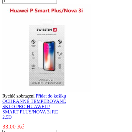
TEMPEROVANÉ
SKLO
PRO
APPLE
IPHONE
X/XS
RE
2,5D
množství
Rychlé zobrazení
Přidat do košíku
OCHRANNÉ TEMPEROVANÉ
SKLO PRO HUAWEI P
SMART PLUS/NOVA 3i RE
2,5D
33,00
Kč