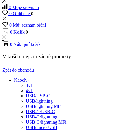
0
Moje srovnání
0
Oblíbené
0
0
Můj seznam přání
0
Košík
0
0
Nákupní košík
V košíku nejsou žádné produkty.
Zpět do obchodu
Kabely
3v1
4v1
USB/USB-C
USB/lightning
USB/lightning MFi
USB-C/USB-C
USB-C/lightning
USB-C/lightning MFi
USB/micro USB