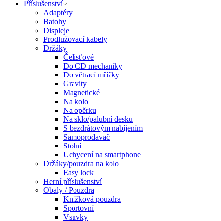
Příslušenství
Adaptéry
Batohy
Displeje
Prodlužovací kabely
Držáky
Čelisťové
Do CD mechaniky
Do větrací mřížky
Gravity
Magnetické
Na kolo
Na opěrku
Na sklo/palubní desku
S bezdrátovým nabíjením
Samoprodavač
Stolní
Uchycení na smartphone
Držáky/pouzdra na kolo
Easy lock
Herní příslušenství
Obaly / Pouzdra
Knížková pouzdra
Sportovní
Vsuvky