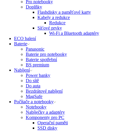
Pro notebooky
Doplňky
Flashdisky a paměťové karty
Kabely a redukce
Redukce
Síťové prvky
Wi-Fi a Bluetooth adaptéry
ECO balení
Baterie
Panasonic
Baterie pro notebooky
Baterie spotřební
BS premium
Nabíjení
Power banky
Do sítě
Do auta
Bezdrátové nabíjení
MagSafe
Počítače a notebooky
Notebooky
Nabíječky a adaptéry
Komponenty pro PC
Operační paměti
SSD disky