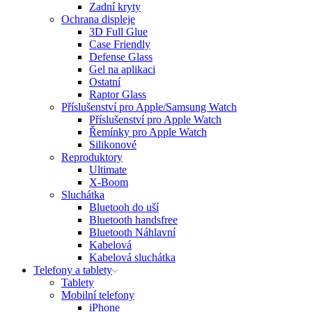
Zadní kryty
Ochrana displeje
3D Full Glue
Case Friendly
Defense Glass
Gel na aplikaci
Ostatní
Raptor Glass
Příslušenství pro Apple/Samsung Watch
Příslušenství pro Apple Watch
Řemínky pro Apple Watch
Silikonové
Reproduktory
Ultimate
X-Boom
Sluchátka
Bluetooh do uší
Bluetooth handsfree
Bluetooth Náhlavní
Kabelová
Kabelová sluchátka
Telefony a tablety
Tablety
Mobilní telefony
iPhone