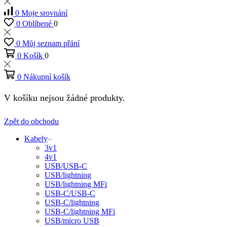
0
Moje srovnání
0
Oblíbené
0
0
Můj seznam přání
0
Košík
0
0
Nákupní košík
V košíku nejsou žádné produkty.
Zpět do obchodu
Kabely
3v1
4v1
USB/USB-C
USB/lightning
USB/lightning MFi
USB-C/USB-C
USB-C/lightning
USB-C/lightning MFi
USB/micro USB