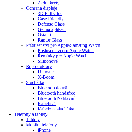
Zadní kryty
Ochrana displeje
3D Full Glue
Case Friendly
Defense Glass
Gel na aplikaci
Ostatní
Raptor Glass
Příslušenství pro Apple/Samsung Watch
Příslušenství pro Apple Watch
Řemínky pro Apple Watch
Silikonové
Reproduktory
Ultimate
X-Boom
Sluchátka
Bluetooh do uší
Bluetooth handsfree
Bluetooth Náhlavní
Kabelová
Kabelová sluchátka
Telefony a tablety
Tablety
Mobilní telefony
iPhone