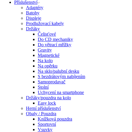
Příslušenství
Adaptéry
Batohy
Displeje
Prodlužovací kabely
Držáky
Čelisťové
Do CD mechaniky
Do větrací mřížky
Gravity
Magnetické
Na kolo
Na opěrku
Na sklo/palubní desku
S bezdrátovým nabíjením
Samoprodavač
Stolní
Uchycení na smartphone
Držáky/pouzdra na kolo
Easy lock
Herní příslušenství
Obaly / Pouzdra
Knížková pouzdra
Sportovní
Vsuvky