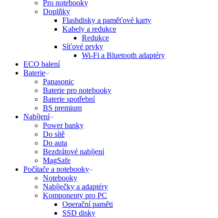
Pro notebooky
Doplňky
Flashdisky a paměťové karty
Kabely a redukce
Redukce
Síťové prvky
Wi-Fi a Bluetooth adaptéry
ECO balení
Baterie
Panasonic
Baterie pro notebooky
Baterie spotřební
BS premium
Nabíjení
Power banky
Do sítě
Do auta
Bezdrátové nabíjení
MagSafe
Počítače a notebooky
Notebooky
Nabíječky a adaptéry
Komponenty pro PC
Operační paměti
SSD disky