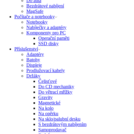
Do auta
Bezdrátové nabíjení
MagSafe
Počítače a notebooky
Notebooky
Nabíječky a adaptéry
Komponenty pro PC
Operační paměti
SSD disky
Příslušenství
Adaptéry
Batohy
Displeje
Prodlužovací kabely
Držáky
Čelisťové
Do CD mechaniky
Do větrací mřížky
Gravity
Magnetické
Na kolo
Na opěrku
Na sklo/palubní desku
S bezdrátovým nabíjením
Samoprodavač