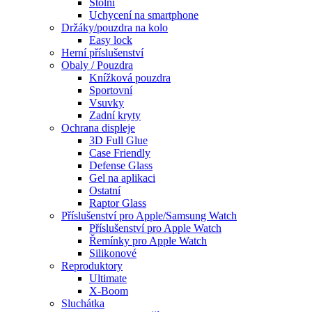
Stolní
Uchycení na smartphone
Držáky/pouzdra na kolo
Easy lock
Herní příslušenství
Obaly / Pouzdra
Knížková pouzdra
Sportovní
Vsuvky
Zadní kryty
Ochrana displeje
3D Full Glue
Case Friendly
Defense Glass
Gel na aplikaci
Ostatní
Raptor Glass
Příslušenství pro Apple/Samsung Watch
Příslušenství pro Apple Watch
Řemínky pro Apple Watch
Silikonové
Reproduktory
Ultimate
X-Boom
Sluchátka