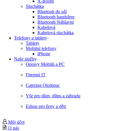
X-Boom
Sluchátka
Bluetooh do uší
Bluetooth handsfree
Bluetooth Náhlavní
Kabelová
Kabelová sluchátka
Telefony a tablety
Tablety
Mobilní telefony
iPhone
Naše služby
Opravy Mobilů a PC
Firemní IT
Catering Olomouc
Vše pro dům, dílnu a záhradu
Eshop pro ženy a děti
Můj účet
O nás