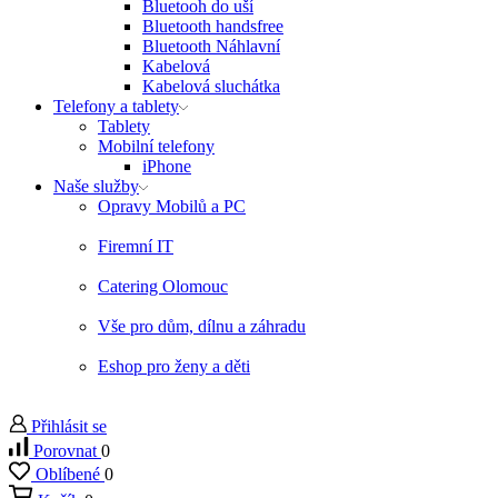
Bluetooh do uší
Bluetooth handsfree
Bluetooth Náhlavní
Kabelová
Kabelová sluchátka
Telefony a tablety
Tablety
Mobilní telefony
iPhone
Naše služby
Opravy Mobilů a PC
Firemní IT
Catering Olomouc
Vše pro dům, dílnu a záhradu
Eshop pro ženy a děti
Přihlásit se
Porovnat
0
Oblíbené
0