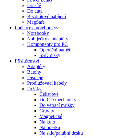
Do sítě
Do auta
Bezdrátové nabíjení
MagSafe
Počítače a notebooky
Notebooky
Nabíječky a adaptéry
Komponenty pro PC
Operační paměti
SSD disky
Příslušenství
Adaptéry
Batohy
Displeje
Prodlužovací kabely
Držáky
Čelisťové
Do CD mechaniky
Do větrací mřížky
Gravity
Magnetické
Na kolo
Na opěrku
Na sklo/palubní desku