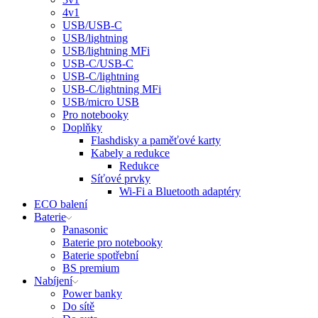
4v1
USB/USB-C
USB/lightning
USB/lightning MFi
USB-C/USB-C
USB-C/lightning
USB-C/lightning MFi
USB/micro USB
Pro notebooky
Doplňky
Flashdisky a paměťové karty
Kabely a redukce
Redukce
Síťové prvky
Wi-Fi a Bluetooth adaptéry
ECO balení
Baterie
Panasonic
Baterie pro notebooky
Baterie spotřební
BS premium
Nabíjení
Power banky
Do sítě