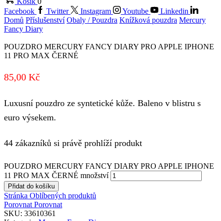
Košík
0
Facebook
Twitter
Instagram
Youtube
Linkedin
Domů
Příslušenství
Obaly / Pouzdra
Knížková pouzdra
Mercury
Fancy Diary
POUZDRO MERCURY FANCY DIARY PRO APPLE IPHONE
11 PRO MAX ČERNÉ
85,00
Kč
Luxusní pouzdro ze syntetické kůže. Baleno v blistru s
euro výsekem.
44 zákazníků si právě prohlíží produkt
POUZDRO MERCURY FANCY DIARY PRO APPLE IPHONE
11 PRO MAX ČERNÉ množství
Přidat do košíku
Stránka Oblíbených produktů
Porovnat
Porovnat
SKU:
33610361