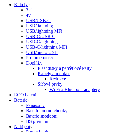
Kabely
3v1
4v1
USB/USB-C
USB/lightning
USB/lightning MFi
USB-C/USB-C
USB-C/lightning
USB-C/lightning MFi
USB/micro USB
Pro notebooky
Doplňky
Flashdisky a paměťové karty
Kabely a redukce
Redukce
Síťové prvky
Wi-Fi a Bluetooth adaptéry
ECO balení
Baterie
Panasonic
Baterie pro notebooky
Baterie spotřební
BS premium
Nabíjení
Power banky