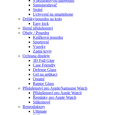
S bezdrátovým nabíjením
Samoprodavač
Stolní
Uchycení na smartphone
Držáky/pouzdra na kolo
Easy lock
Herní příslušenství
Obaly / Pouzdra
Knížková pouzdra
Sportovní
Vsuvky
Zadní kryty
Ochrana displeje
3D Full Glue
Case Friendly
Defense Glass
Gel na aplikaci
Ostatní
Raptor Glass
Příslušenství pro Apple/Samsung Watch
Příslušenství pro Apple Watch
Řemínky pro Apple Watch
Silikonové
Reproduktory
Ultimate