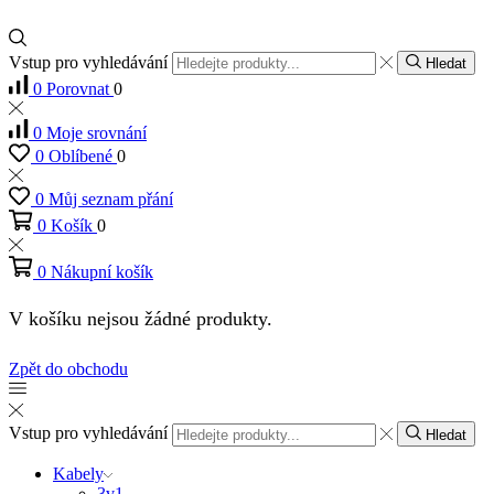
Vstup pro vyhledávání
Hledat
0
Porovnat
0
0
Moje srovnání
0
Oblíbené
0
0
Můj seznam přání
0
Košík
0
0
Nákupní košík
V košíku nejsou žádné produkty.
Zpět do obchodu
Vstup pro vyhledávání
Hledat
Kabely
3v1