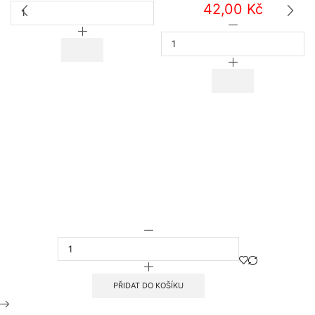
42,00
Kč
SOFT
JOY
POUZDRO
PRO
SOFT
APPLE
JOY
IPHONE
PRO
13
SAMSUNG
MINI
A025
ČERNÉ
GALAXY
množství
A02s
ČERNÉ
množství
POUZDRO
SOFT
JOY
PRO
APPLE
PŘIDAT DO KOŠÍKU
IPHONE
12/12