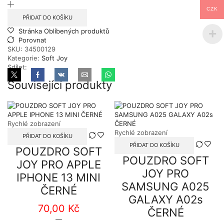
PRO
CZK
APPLE
PŘIDAT DO KOŠÍKU
IPHONE
Stránka Oblíbených produktů
12/12
Porovnat
PRO
SKU:
34500129
ČERNÉ
Kategorie:
Soft Joy
množství
Sdílet:
Související produkty
Rychlé zobrazení
Rychlé zobrazení
PŘIDAT DO KOŠÍKU
PŘIDAT DO KOŠÍKU
POUZDRO SOFT
POUZDRO SOFT
JOY PRO APPLE
JOY PRO
IPHONE 13 MINI
SAMSUNG A025
ČERNÉ
GALAXY A02s
70,00
Kč
ČERNÉ
POUZDRO