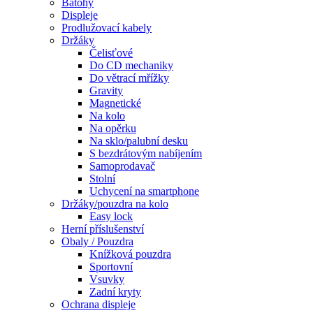
Batohy
Displeje
Prodlužovací kabely
Držáky
Čelisťové
Do CD mechaniky
Do větrací mřížky
Gravity
Magnetické
Na kolo
Na opěrku
Na sklo/palubní desku
S bezdrátovým nabíjením
Samoprodavač
Stolní
Uchycení na smartphone
Držáky/pouzdra na kolo
Easy lock
Herní příslušenství
Obaly / Pouzdra
Knížková pouzdra
Sportovní
Vsuvky
Zadní kryty
Ochrana displeje