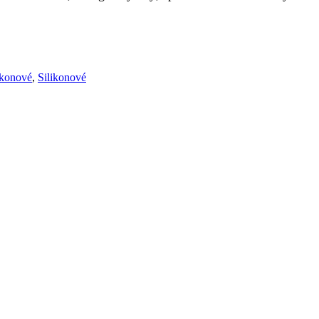
ikonové
,
Silikonové