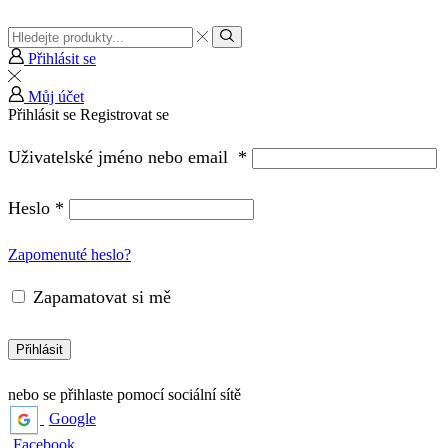
Vstup
pro
Hledat
Přihlásit se
vyhledávání
Můj účet
Přihlásit se
Registrovat se
Uživatelské jméno nebo email
*
Heslo
*
Zapomenuté heslo?
Zapamatovat si mě
Přihlásit
nebo se přihlaste pomocí sociální sítě
Google
Facebook