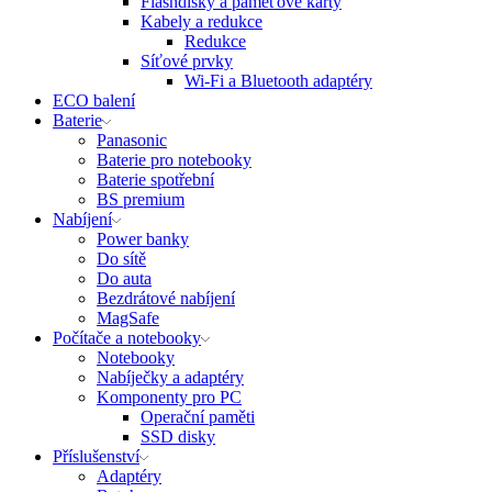
Flashdisky a paměťové karty
Kabely a redukce
Redukce
Síťové prvky
Wi-Fi a Bluetooth adaptéry
ECO balení
Baterie
Panasonic
Baterie pro notebooky
Baterie spotřební
BS premium
Nabíjení
Power banky
Do sítě
Do auta
Bezdrátové nabíjení
MagSafe
Počítače a notebooky
Notebooky
Nabíječky a adaptéry
Komponenty pro PC
Operační paměti
SSD disky
Příslušenství
Adaptéry