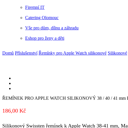
Firemní IT
Catering Olomouc
Vše pro dům, dílnu a záhradu
Eshop pro ženy a děti
Domů
Příslušenství
Řemínky pro Apple Watch silikonové
Silikonové
ŘEMÍNEK PRO APPLE WATCH SILIKONOVÝ 38 / 40 / 41 mm 
186,00
Kč
Silikonový Swissten řemínek k Apple Watch 38-41 mm, Mater