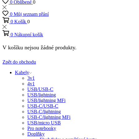
0
Oblíbené
0
0
Můj seznam přání
0
Košík
0
0
Nákupní košík
V košíku nejsou žádné produkty.
Zpět do obchodu
Kabely
3v1
4v1
USB/USB-C
USB/lightning
USB/lightning MFi
USB-C/USB-C
USB-C/lightning
USB-C/lightning MFi
USB/micro USB
Pro notebooky
Doplňky