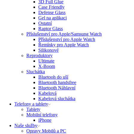
3D Full Glue
Case Friendly
Defense Glass
Gel na aplikaci
Ostatní
Raptor Glass
Příslušenství pro Apple/Samsung Watch
Příslušenství pro Apple Watch
Řemínky pro Apple Watch
Silikonové
Reproduktory
Ultimate
X-Boom
Sluchátka
Bluetooh do uší
Bluetooth handsfree
Bluetooth Náhlavní
Kabelová
Kabelová sluchátka
Telefony a tablety
Tablety
Mobilní telefony
iPhone
Naše služby
Opravy Mobilů a PC