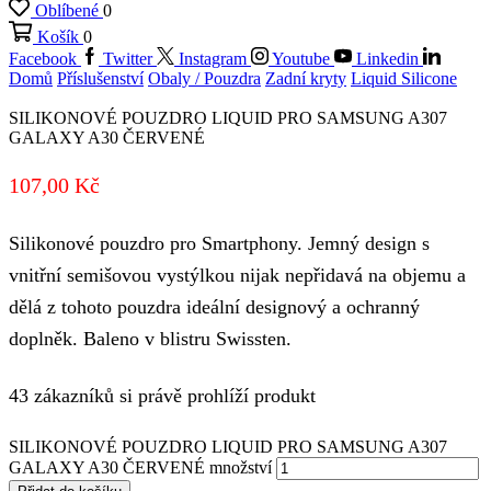
Oblíbené
0
Košík
0
Facebook
Twitter
Instagram
Youtube
Linkedin
Domů
Příslušenství
Obaly / Pouzdra
Zadní kryty
Liquid Silicone
SILIKONOVÉ POUZDRO LIQUID PRO SAMSUNG A307
GALAXY A30 ČERVENÉ
107,00
Kč
Silikonové pouzdro pro Smartphony. Jemný design s
vnitřní semišovou vystýlkou nijak nepřidavá na objemu a
dělá z tohoto pouzdra ideální designový a ochranný
doplněk. Baleno v blistru Swissten.
43 zákazníků si právě prohlíží produkt
SILIKONOVÉ POUZDRO LIQUID PRO SAMSUNG A307
GALAXY A30 ČERVENÉ množství