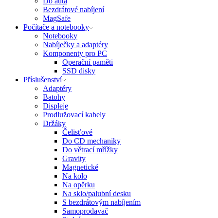
Do auta
Bezdrátové nabíjení
MagSafe
Počítače a notebooky
Notebooky
Nabíječky a adaptéry
Komponenty pro PC
Operační paměti
SSD disky
Příslušenství
Adaptéry
Batohy
Displeje
Prodlužovací kabely
Držáky
Čelisťové
Do CD mechaniky
Do větrací mřížky
Gravity
Magnetické
Na kolo
Na opěrku
Na sklo/palubní desku
S bezdrátovým nabíjením
Samoprodavač