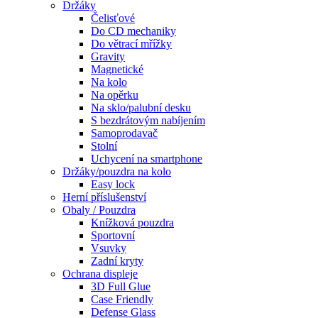
Držáky
Čelisťové
Do CD mechaniky
Do větrací mřížky
Gravity
Magnetické
Na kolo
Na opěrku
Na sklo/palubní desku
S bezdrátovým nabíjením
Samoprodavač
Stolní
Uchycení na smartphone
Držáky/pouzdra na kolo
Easy lock
Herní příslušenství
Obaly / Pouzdra
Knížková pouzdra
Sportovní
Vsuvky
Zadní kryty
Ochrana displeje
3D Full Glue
Case Friendly
Defense Glass