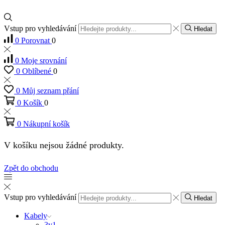
Vstup pro vyhledávání
Hledat
0
Porovnat
0
0
Moje srovnání
0
Oblíbené
0
0
Můj seznam přání
0
Košík
0
0
Nákupní košík
V košíku nejsou žádné produkty.
Zpět do obchodu
Vstup pro vyhledávání
Hledat
Kabely
3v1