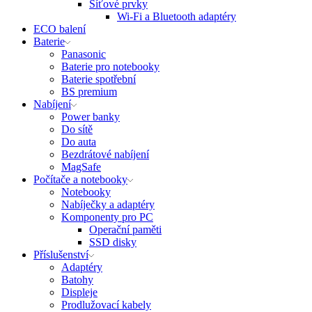
Síťové prvky
Wi-Fi a Bluetooth adaptéry
ECO balení
Baterie
Panasonic
Baterie pro notebooky
Baterie spotřební
BS premium
Nabíjení
Power banky
Do sítě
Do auta
Bezdrátové nabíjení
MagSafe
Počítače a notebooky
Notebooky
Nabíječky a adaptéry
Komponenty pro PC
Operační paměti
SSD disky
Příslušenství
Adaptéry
Batohy
Displeje
Prodlužovací kabely