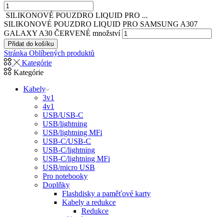
SILIKONOVÉ POUZDRO LIQUID PRO ...
SILIKONOVÉ POUZDRO LIQUID PRO SAMSUNG A307
GALAXY A30 ČERVENÉ množství
Přidat do košíku
Stránka Oblíbených produktů
Kategórie
Kategórie
Kabely
3v1
4v1
USB/USB-C
USB/lightning
USB/lightning MFi
USB-C/USB-C
USB-C/lightning
USB-C/lightning MFi
USB/micro USB
Pro notebooky
Doplňky
Flashdisky a paměťové karty
Kabely a redukce
Redukce