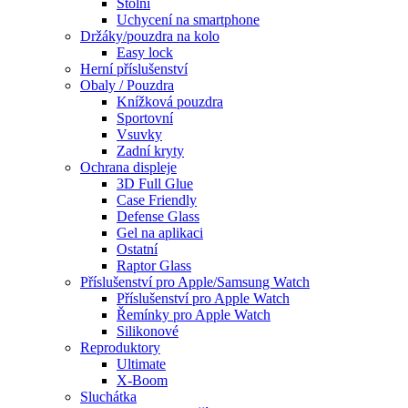
Stolní
Uchycení na smartphone
Držáky/pouzdra na kolo
Easy lock
Herní příslušenství
Obaly / Pouzdra
Knížková pouzdra
Sportovní
Vsuvky
Zadní kryty
Ochrana displeje
3D Full Glue
Case Friendly
Defense Glass
Gel na aplikaci
Ostatní
Raptor Glass
Příslušenství pro Apple/Samsung Watch
Příslušenství pro Apple Watch
Řemínky pro Apple Watch
Silikonové
Reproduktory
Ultimate
X-Boom
Sluchátka