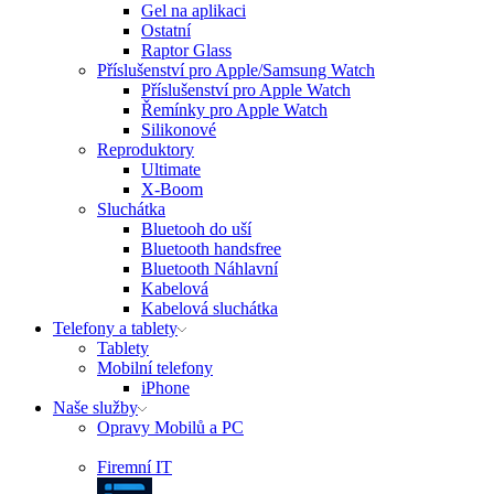
Gel na aplikaci
Ostatní
Raptor Glass
Příslušenství pro Apple/Samsung Watch
Příslušenství pro Apple Watch
Řemínky pro Apple Watch
Silikonové
Reproduktory
Ultimate
X-Boom
Sluchátka
Bluetooh do uší
Bluetooth handsfree
Bluetooth Náhlavní
Kabelová
Kabelová sluchátka
Telefony a tablety
Tablety
Mobilní telefony
iPhone
Naše služby
Opravy Mobilů a PC
Firemní IT