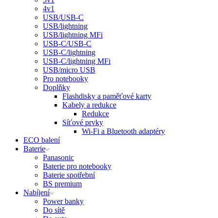
4v1
USB/USB-C
USB/lightning
USB/lightning MFi
USB-C/USB-C
USB-C/lightning
USB-C/lightning MFi
USB/micro USB
Pro notebooky
Doplňky
Flashdisky a paměťové karty
Kabely a redukce
Redukce
Síťové prvky
Wi-Fi a Bluetooth adaptéry
ECO balení
Baterie
Panasonic
Baterie pro notebooky
Baterie spotřební
BS premium
Nabíjení
Power banky
Do sítě