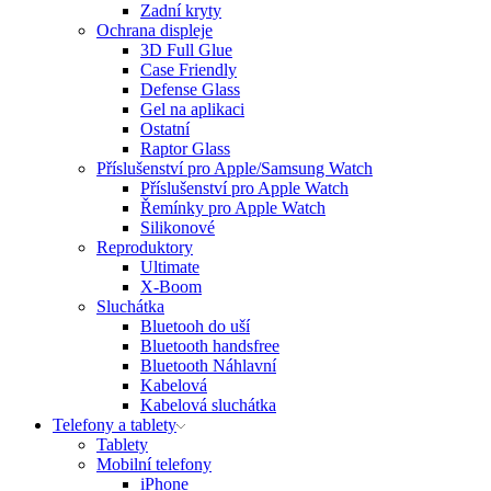
Zadní kryty
Ochrana displeje
3D Full Glue
Case Friendly
Defense Glass
Gel na aplikaci
Ostatní
Raptor Glass
Příslušenství pro Apple/Samsung Watch
Příslušenství pro Apple Watch
Řemínky pro Apple Watch
Silikonové
Reproduktory
Ultimate
X-Boom
Sluchátka
Bluetooh do uší
Bluetooth handsfree
Bluetooth Náhlavní
Kabelová
Kabelová sluchátka
Telefony a tablety
Tablety
Mobilní telefony
iPhone