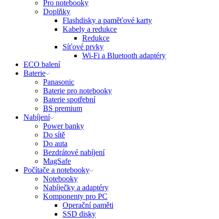
Pro notebooky
Doplňky
Flashdisky a paměťové karty
Kabely a redukce
Redukce
Síťové prvky
Wi-Fi a Bluetooth adaptéry
ECO balení
Baterie
Panasonic
Baterie pro notebooky
Baterie spotřební
BS premium
Nabíjení
Power banky
Do sítě
Do auta
Bezdrátové nabíjení
MagSafe
Počítače a notebooky
Notebooky
Nabíječky a adaptéry
Komponenty pro PC
Operační paměti
SSD disky