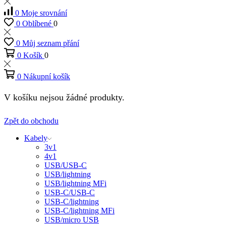
0
Moje srovnání
0
Oblíbené
0
0
Můj seznam přání
0
Košík
0
0
Nákupní košík
V košíku nejsou žádné produkty.
Zpět do obchodu
Kabely
3v1
4v1
USB/USB-C
USB/lightning
USB/lightning MFi
USB-C/USB-C
USB-C/lightning
USB-C/lightning MFi
USB/micro USB