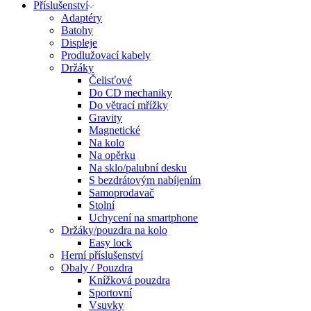
Příslušenství
Adaptéry
Batohy
Displeje
Prodlužovací kabely
Držáky
Čelisťové
Do CD mechaniky
Do větrací mřížky
Gravity
Magnetické
Na kolo
Na opěrku
Na sklo/palubní desku
S bezdrátovým nabíjením
Samoprodavač
Stolní
Uchycení na smartphone
Držáky/pouzdra na kolo
Easy lock
Herní příslušenství
Obaly / Pouzdra
Knížková pouzdra
Sportovní
Vsuvky