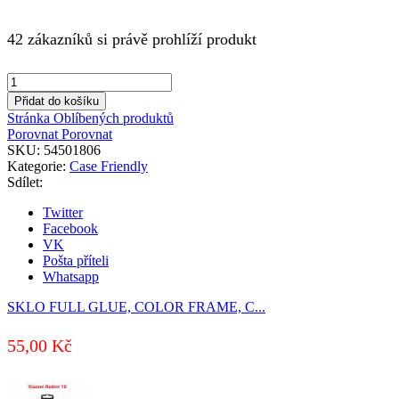
42 zákazníků si právě prohlíží produkt
SKLO
FULL
Přidat do košíku
GLUE,
Stránka Oblíbených produktů
COLOR
Porovnat
Porovnat
FRAME,
SKU:
54501806
CASE
Kategorie:
Case Friendly
FRIENDLY
Sdílet:
PRO
SAMSUNG
Twitter
A037
Facebook
GALAXY
VK
A03s
Pošta příteli
ČERNÉ
Whatsapp
množství
SKLO FULL GLUE, COLOR FRAME, C...
55,00
Kč