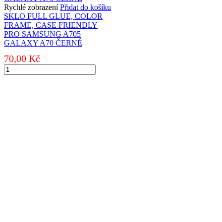
CASE
Rychlé zobrazení
Přidat do košíku
FRIENDLY
SKLO FULL GLUE, COLOR
PRO
FRAME, CASE FRIENDLY
APPLE
PRO SAMSUNG A705
IPHONE
GALAXY A70 ČERNÉ
7/8
70,00
Kč
ČERNÉ
množství
SKLO
FULL
GLUE,
COLOR
FRAME,
CASE
FRIENDLY
PRO
SAMSUNG
A705
GALAXY
A70
ČERNÉ
množství