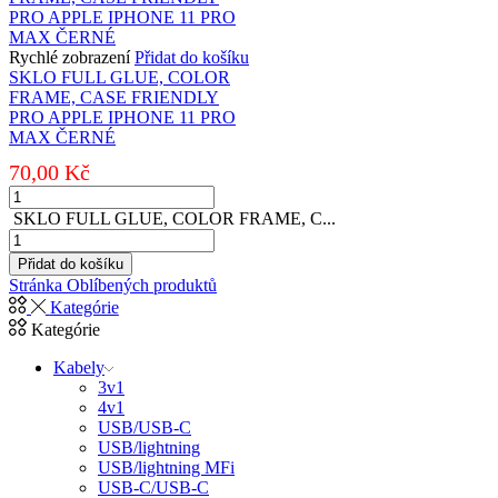
Rychlé zobrazení
Přidat do košíku
SKLO FULL GLUE, COLOR
FRAME, CASE FRIENDLY
PRO APPLE IPHONE 11 PRO
MAX ČERNÉ
70,00
Kč
SKLO
FULL
SKLO FULL GLUE, COLOR FRAME, C...
GLUE,
SKLO
COLOR
FULL
Přidat do košíku
FRAME,
GLUE,
Stránka Oblíbených produktů
CASE
COLOR
Kategórie
FRIENDLY
FRAME,
Kategórie
PRO
CASE
APPLE
FRIENDLY
Kabely
IPHONE
PRO
3v1
11
SAMSUNG
4v1
PRO
A037
USB/USB-C
MAX
GALAXY
USB/lightning
ČERNÉ
A03s
USB/lightning MFi
množství
ČERNÉ
USB-C/USB-C
množství