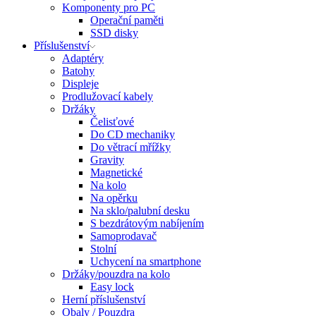
Komponenty pro PC
Operační paměti
SSD disky
Příslušenství
Adaptéry
Batohy
Displeje
Prodlužovací kabely
Držáky
Čelisťové
Do CD mechaniky
Do větrací mřížky
Gravity
Magnetické
Na kolo
Na opěrku
Na sklo/palubní desku
S bezdrátovým nabíjením
Samoprodavač
Stolní
Uchycení na smartphone
Držáky/pouzdra na kolo
Easy lock
Herní příslušenství
Obaly / Pouzdra