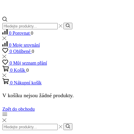
Vstup
pro
Hledat
0
Porovnat
0
vyhledávání
0
Moje srovnání
0
Oblíbené
0
0
Můj seznam přání
0
Košík
0
0
Nákupní košík
V košíku nejsou žádné produkty.
Zpět do obchodu
Vstup
pro
Hledat