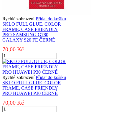
Rychlé zobrazení
Přidat do košíku
SKLO FULL GLUE, COLOR
FRAME, CASE FRIENDLY
PRO SAMSUNG G780
GALAXY S20 FE ČERNÉ
70,00
Kč
SKLO
FULL
GLUE,
COLOR
FRAME,
Rychlé zobrazení
Přidat do košíku
CASE
SKLO FULL GLUE, COLOR
FRIENDLY
FRAME, CASE FRIENDLY
PRO
PRO HUAWEI P30 ČERNÉ
SAMSUNG
70,00
Kč
G780
GALAXY
SKLO
S20
FULL
FE
GLUE,
ČERNÉ
COLOR
množství
FRAME,