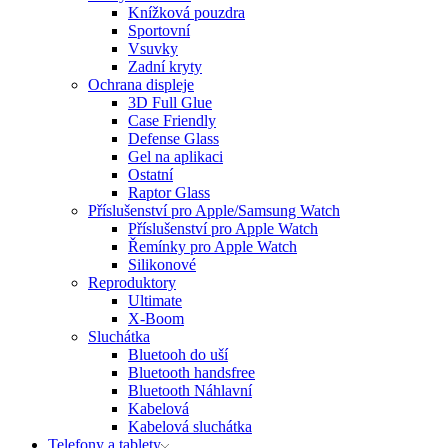
Knížková pouzdra
Sportovní
Vsuvky
Zadní kryty
Ochrana displeje
3D Full Glue
Case Friendly
Defense Glass
Gel na aplikaci
Ostatní
Raptor Glass
Příslušenství pro Apple/Samsung Watch
Příslušenství pro Apple Watch
Řemínky pro Apple Watch
Silikonové
Reproduktory
Ultimate
X-Boom
Sluchátka
Bluetooh do uší
Bluetooth handsfree
Bluetooth Náhlavní
Kabelová
Kabelová sluchátka
Telefony a tablety