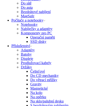
Do sítě
Do auta
Bezdrátové nabíjení
MagSafe
Počítače a notebooky
Notebooky
Nabíječky a adaptéry
Komponenty pro PC
Operační paměti
SSD disky
Příslušenství
Adaptéry
Batohy
Displeje
Prodlužovací kabely
Držáky
Čelisťové
Do CD mechaniky
Do větrací mřížky
Gravity
Magnetické
Na kolo
Na opěrku
Na sklo/palubní desku
S bezdrátovým nabíjením