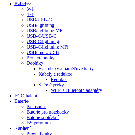
vyhledávání
Kabely
3v1
4v1
USB/USB-C
USB/lightning
USB/lightning MFi
USB-C/USB-C
USB-C/lightning
USB-C/lightning MFi
USB/micro USB
Pro notebooky
Doplňky
Flashdisky a paměťové karty
Kabely a redukce
Redukce
Síťové prvky
Wi-Fi a Bluetooth adaptéry
ECO balení
Baterie
Panasonic
Baterie pro notebooky
Baterie spotřební
BS premium
Nabíjení
Power banky