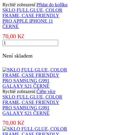
Rychlé zobrazení
Přidat do košíku
SKLO FULL GLUE, COLOR
FRAME, CASE FRIENDLY
PRO APPLE IPHONE 11
ČERNÉ
70,00
Kč
SKLO
FULL
GLUE,
Není skladem
COLOR
FRAME,
CASE
FRIENDLY
PRO
APPLE
IPHONE
Rychlé zobrazení
Čtěte více
11
SKLO FULL GLUE, COLOR
ČERNÉ
FRAME, CASE FRIENDLY
množství
PRO SAMSUNG G991
GALAXY S21 ČERNÉ
70,00
Kč