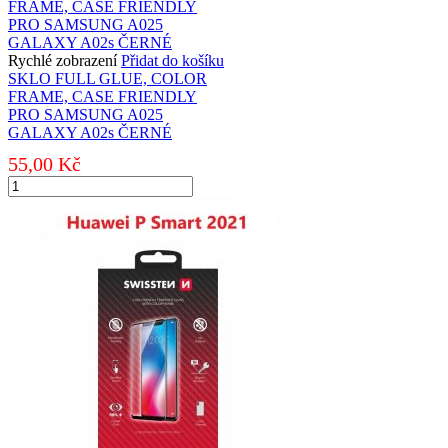
GLUE,
COLOR
FRAME,
CASE
Rychlé zobrazení
Přidat do košíku
FRIENDLY
SKLO FULL GLUE, COLOR
PRO
FRAME, CASE FRIENDLY
SAMSUNG
PRO SAMSUNG A025
A405
GALAXY A02s ČERNÉ
GALAXY
55,00
Kč
A40
ČERNÉ
SKLO
množství
FULL
GLUE,
COLOR
FRAME,
CASE
FRIENDLY
PRO
SAMSUNG
A025
GALAXY
A02s
ČERNÉ
množství