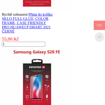
Rychlé zobrazení
Přidat do košíku
SKLO FULL GLUE, COLOR
FRAME, CASE FRIENDLY
CZK
PRO HUAWEI P SMART 2021
ČERNÉ
55,00
Kč
SKLO
FULL
GLUE,
COLOR
FRAME,
CASE
FRIENDLY
PRO
HUAWEI
P
SMART
2021
ČERNÉ
množství