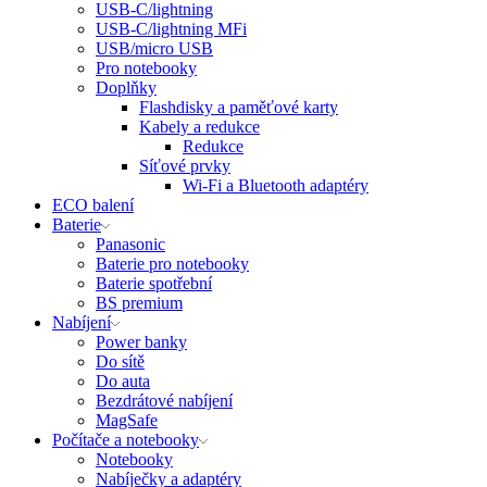
USB-C/lightning
USB-C/lightning MFi
USB/micro USB
Pro notebooky
Doplňky
Flashdisky a paměťové karty
Kabely a redukce
Redukce
Síťové prvky
Wi-Fi a Bluetooth adaptéry
ECO balení
Baterie
Panasonic
Baterie pro notebooky
Baterie spotřební
BS premium
Nabíjení
Power banky
Do sítě
Do auta
Bezdrátové nabíjení
MagSafe
Počítače a notebooky
Notebooky
Nabíječky a adaptéry