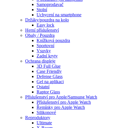
Samoprodavač
Stolní
Uchycení na smartphone
Držáky/pouzdra na kolo
Easy lock
Herní příslušenství
Obaly / Pouzdra
Knížková pouzdra
Sportovní
Vsuvky
Zadní kryty
Ochrana displeje
3D Full Glue
Case Friendly
Defense Glass
Gel na aplikaci
Ostatní
Raptor Glass
Příslušenství pro Apple/Samsung Watch
Příslušenství pro Apple Watch
Řemínky pro Apple Watch
Silikonové
Reproduktory
Ultimate
X-Boom