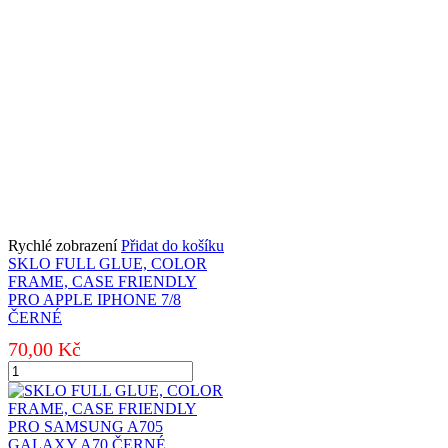
CASE
FRIENDLY
PRO
HUAWEI
P30
ČERNÉ
množství
Rychlé zobrazení
Přidat do košíku
SKLO FULL GLUE, COLOR
FRAME, CASE FRIENDLY
PRO APPLE IPHONE 7/8
ČERNÉ
70,00
Kč
SKLO
FULL
GLUE,
COLOR
FRAME,