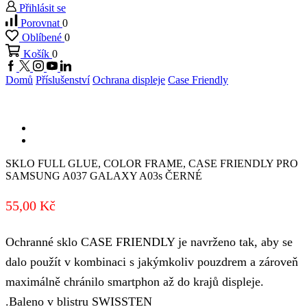
Přihlásit se
Porovnat
0
Oblíbené
0
Košík
0
Facebook
Twitter
Instagram
Youtube
Linkedin
Domů
Příslušenství
Ochrana displeje
Case Friendly
SKLO FULL GLUE, COLOR FRAME, CASE FRIENDLY PRO
SAMSUNG A037 GALAXY A03s ČERNÉ
55,00
Kč
Ochranné sklo CASE FRIENDLY je navrženo tak, aby se
dalo použít v kombinaci s jakýmkoliv pouzdrem a zároveň
maximálně chránilo smartphon až do krajů displeje.
.Baleno v blistru SWISSTEN