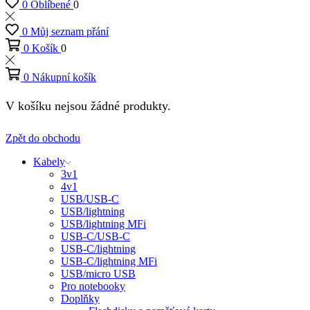
0
Oblíbené
0
0
Můj seznam přání
0
Košík
0
0
Nákupní košík
V košíku nejsou žádné produkty.
Zpět do obchodu
Kabely
3v1
4v1
USB/USB-C
USB/lightning
USB/lightning MFi
USB-C/USB-C
USB-C/lightning
USB-C/lightning MFi
USB/micro USB
Pro notebooky
Doplňky