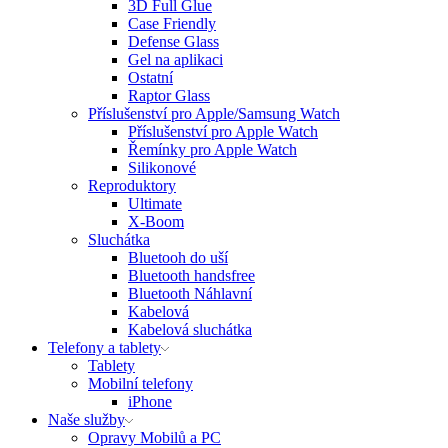
3D Full Glue
Case Friendly
Defense Glass
Gel na aplikaci
Ostatní
Raptor Glass
Příslušenství pro Apple/Samsung Watch
Příslušenství pro Apple Watch
Řemínky pro Apple Watch
Silikonové
Reproduktory
Ultimate
X-Boom
Sluchátka
Bluetooh do uší
Bluetooth handsfree
Bluetooth Náhlavní
Kabelová
Kabelová sluchátka
Telefony a tablety
Tablety
Mobilní telefony
iPhone
Naše služby
Opravy Mobilů a PC