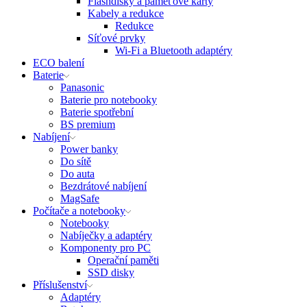
Flashdisky a paměťové karty
Kabely a redukce
Redukce
Síťové prvky
Wi-Fi a Bluetooth adaptéry
ECO balení
Baterie
Panasonic
Baterie pro notebooky
Baterie spotřební
BS premium
Nabíjení
Power banky
Do sítě
Do auta
Bezdrátové nabíjení
MagSafe
Počítače a notebooky
Notebooky
Nabíječky a adaptéry
Komponenty pro PC
Operační paměti
SSD disky
Příslušenství
Adaptéry