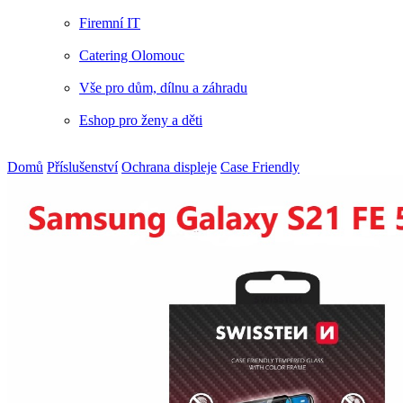
Firemní IT
Catering Olomouc
Vše pro dům, dílnu a záhradu
Eshop pro ženy a děti
Domů
Příslušenství
Ochrana displeje
Case Friendly