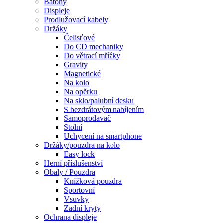
Batohy
Displeje
Prodlužovací kabely
Držáky
Čelisťové
Do CD mechaniky
Do větrací mřížky
Gravity
Magnetické
Na kolo
Na opěrku
Na sklo/palubní desku
S bezdrátovým nabíjením
Samoprodavač
Stolní
Uchycení na smartphone
Držáky/pouzdra na kolo
Easy lock
Herní příslušenství
Obaly / Pouzdra
Knížková pouzdra
Sportovní
Vsuvky
Zadní kryty
Ochrana displeje