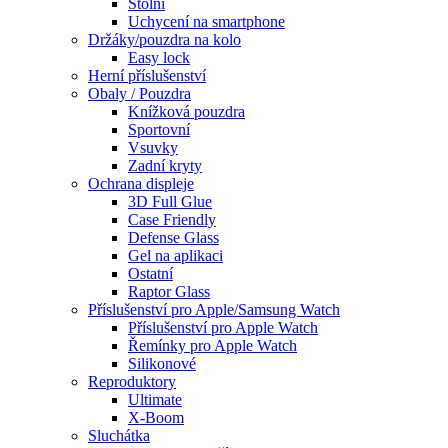
Stolní
Uchycení na smartphone
Držáky/pouzdra na kolo
Easy lock
Herní příslušenství
Obaly / Pouzdra
Knížková pouzdra
Sportovní
Vsuvky
Zadní kryty
Ochrana displeje
3D Full Glue
Case Friendly
Defense Glass
Gel na aplikaci
Ostatní
Raptor Glass
Příslušenství pro Apple/Samsung Watch
Příslušenství pro Apple Watch
Řemínky pro Apple Watch
Silikonové
Reproduktory
Ultimate
X-Boom
Sluchátka