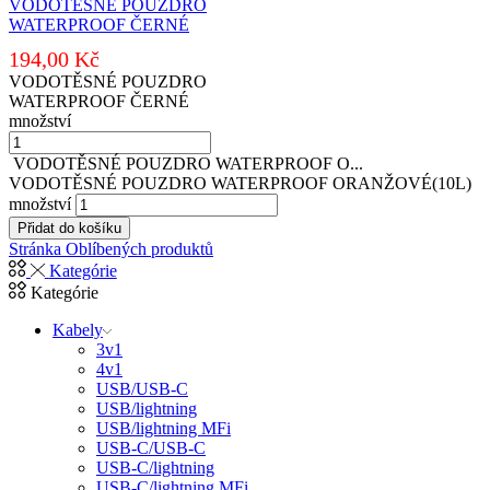
VODOTĚSNÉ POUZDRO
WATERPROOF ČERNÉ
194,00
Kč
VODOTĚSNÉ POUZDRO
WATERPROOF ČERNÉ
množství
VODOTĚSNÉ POUZDRO WATERPROOF O...
VODOTĚSNÉ POUZDRO WATERPROOF ORANŽOVÉ(10L)
množství
Přidat do košíku
Stránka Oblíbených produktů
Kategórie
Kategórie
Kabely
3v1
4v1
USB/USB-C
USB/lightning
USB/lightning MFi
USB-C/USB-C
USB-C/lightning
USB-C/lightning MFi