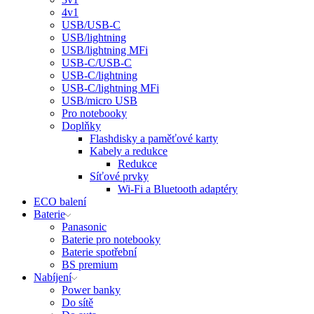
4v1
USB/USB-C
USB/lightning
USB/lightning MFi
USB-C/USB-C
USB-C/lightning
USB-C/lightning MFi
USB/micro USB
Pro notebooky
Doplňky
Flashdisky a paměťové karty
Kabely a redukce
Redukce
Síťové prvky
Wi-Fi a Bluetooth adaptéry
ECO balení
Baterie
Panasonic
Baterie pro notebooky
Baterie spotřební
BS premium
Nabíjení
Power banky
Do sítě