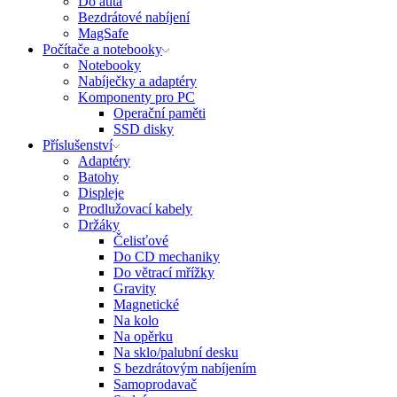
Do auta
Bezdrátové nabíjení
MagSafe
Počítače a notebooky
Notebooky
Nabíječky a adaptéry
Komponenty pro PC
Operační paměti
SSD disky
Příslušenství
Adaptéry
Batohy
Displeje
Prodlužovací kabely
Držáky
Čelisťové
Do CD mechaniky
Do větrací mřížky
Gravity
Magnetické
Na kolo
Na opěrku
Na sklo/palubní desku
S bezdrátovým nabíjením
Samoprodavač