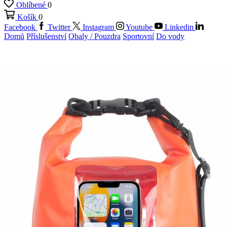
Oblíbené
0
Košík
0
Facebook
Twitter
Instagram
Youtube
Linkedin
Domů
Příslušenství
Obaly / Pouzdra
Sportovní
Do vody