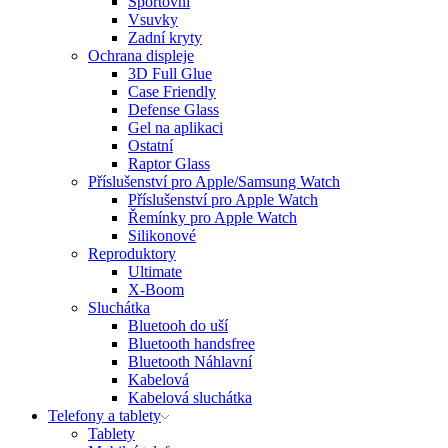
Sportovní
Vsuvky
Zadní kryty
Ochrana displeje
3D Full Glue
Case Friendly
Defense Glass
Gel na aplikaci
Ostatní
Raptor Glass
Příslušenství pro Apple/Samsung Watch
Příslušenství pro Apple Watch
Řemínky pro Apple Watch
Silikonové
Reproduktory
Ultimate
X-Boom
Sluchátka
Bluetooh do uší
Bluetooth handsfree
Bluetooth Náhlavní
Kabelová
Kabelová sluchátka
Telefony a tablety
Tablety