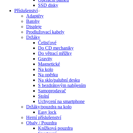
SSD disky
Příslušenství
Adaptéry
Batohy
Displeje
Prodlužovací kabely
Držáky
Čelisťové
Do CD mechaniky
Do větrací mřížky
Gravity
Magnetické
Na kolo
Na opěrku
Na sklo/palubní desku
S bezdrátovým nabíjením
Samoprodavač
Stolní
Uchycení na smartphone
Držáky/pouzdra na kolo
Easy lock
Herní příslušenství
Obaly / Pouzdra
Knížková pouzdra