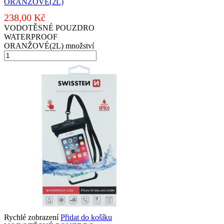
ORANŽOVÉ(2L)
238,00
Kč
VODOTĚSNÉ POUZDRO
WATERPROOF
ORANŽOVÉ(2L) množství
Rychlé zobrazení
Přidat do košíku