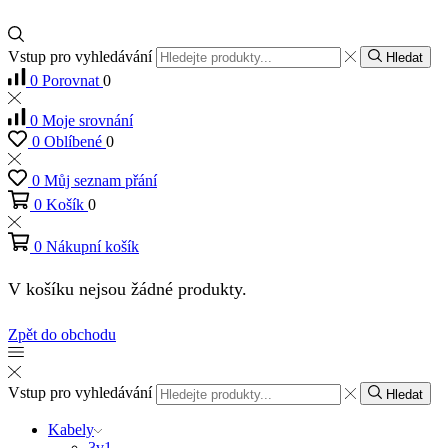
Vstup pro vyhledávání
Hledat
0
Porovnat
0
0
Moje srovnání
0
Oblíbené
0
0
Můj seznam přání
0
Košík
0
0
Nákupní košík
V košíku nejsou žádné produkty.
Zpět do obchodu
Vstup pro vyhledávání
Hledat
Kabely
3v1