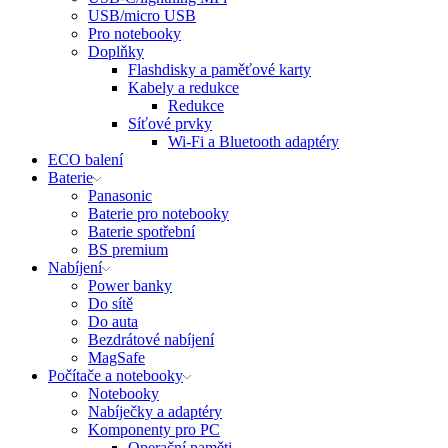
USB/micro USB
Pro notebooky
Doplňky
Flashdisky a paměťové karty
Kabely a redukce
Redukce
Síťové prvky
Wi-Fi a Bluetooth adaptéry
ECO balení
Baterie
Panasonic
Baterie pro notebooky
Baterie spotřební
BS premium
Nabíjení
Power banky
Do sítě
Do auta
Bezdrátové nabíjení
MagSafe
Počítače a notebooky
Notebooky
Nabíječky a adaptéry
Komponenty pro PC
Operační paměti