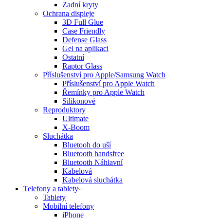
Zadní kryty
Ochrana displeje
3D Full Glue
Case Friendly
Defense Glass
Gel na aplikaci
Ostatní
Raptor Glass
Příslušenství pro Apple/Samsung Watch
Příslušenství pro Apple Watch
Řemínky pro Apple Watch
Silikonové
Reproduktory
Ultimate
X-Boom
Sluchátka
Bluetooh do uší
Bluetooth handsfree
Bluetooth Náhlavní
Kabelová
Kabelová sluchátka
Telefony a tablety
Tablety
Mobilní telefony
iPhone