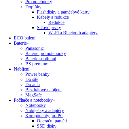
Pro notebooky
Doplňky
Flashdisky a paměťové karty
Kabely a redukce
Redukce
Síťové prvky
Wi-Fi a Bluetooth adaptéry
ECO balení
Baterie
Panasonic
Baterie pro notebooky
Baterie spotřební
BS premium
Nabíjení
Power banky
Do sítě
Do auta
Bezdrátové nabíjení
MagSafe
Počítače a notebooky
Notebooky
Nabíječky a adaptéry
Komponenty pro PC
Operační paměti
SSD disky