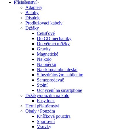
Příslušenství
Adaptéry
Batohy
Displeje
Prodlužovací kabely
Držáky
Čelisťové
Do CD mechaniky
Do větrací mřížky
Gravity
Magnetické
Na kolo
Na opěrku
Na sklo/palubní desku
S bezdrátovým nabíjením
Samoprodavač
Stolní
Uchycení na smartphone
Držáky/pouzdra na kolo
Easy lock
Herní příslušenství
Obaly / Pouzdra
Knížková pouzdra
Sportovní
Vsuvky