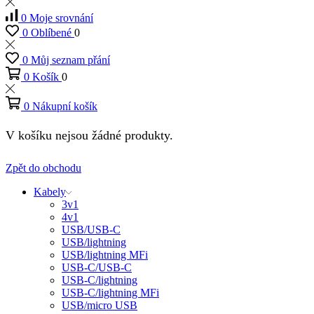
0
Moje srovnání
0
Oblíbené
0
0
Můj seznam přání
0
Košík
0
0
Nákupní košík
V košíku nejsou žádné produkty.
Zpět do obchodu
Kabely
3v1
4v1
USB/USB-C
USB/lightning
USB/lightning MFi
USB-C/USB-C
USB-C/lightning
USB-C/lightning MFi
USB/micro USB