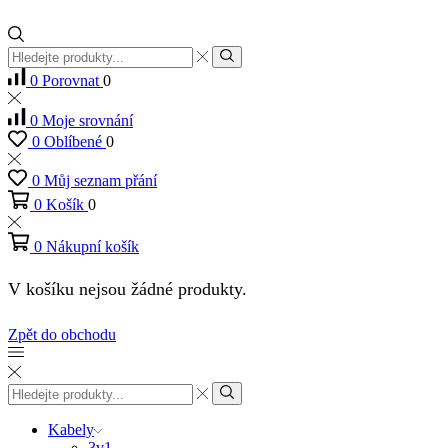
Vstup
pro
Hledat
0
Porovnat
0
vyhledávání
0
Moje srovnání
0
Oblíbené
0
0
Můj seznam přání
0
Košík
0
0
Nákupní košík
V košíku nejsou žádné produkty.
Zpět do obchodu
Vstup
pro
Hledat
vyhledávání
Kabely
3v1