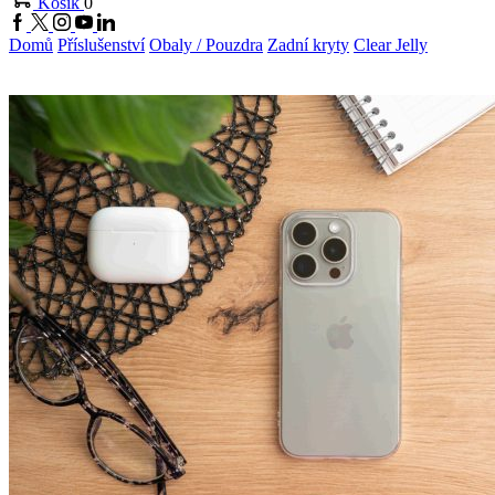
Košík
0
Facebook
Twitter
Instagram
Youtube
Linkedin
Domů
Příslušenství
Obaly / Pouzdra
Zadní kryty
Clear Jelly