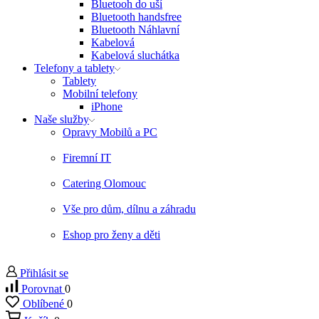
Bluetooh do uší
Bluetooth handsfree
Bluetooth Náhlavní
Kabelová
Kabelová sluchátka
Telefony a tablety
Tablety
Mobilní telefony
iPhone
Naše služby
Opravy Mobilů a PC
Firemní IT
Catering Olomouc
Vše pro dům, dílnu a záhradu
Eshop pro ženy a děti
Přihlásit se
Porovnat
0
Oblíbené
0