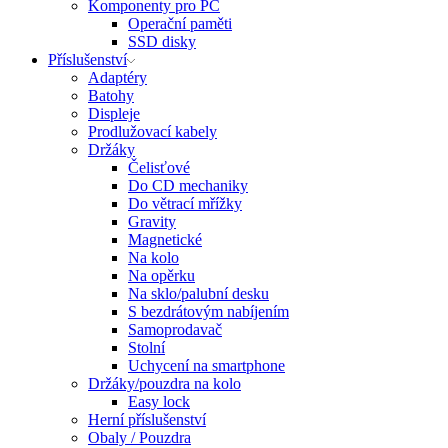
Komponenty pro PC
Operační paměti
SSD disky
Příslušenství
Adaptéry
Batohy
Displeje
Prodlužovací kabely
Držáky
Čelisťové
Do CD mechaniky
Do větrací mřížky
Gravity
Magnetické
Na kolo
Na opěrku
Na sklo/palubní desku
S bezdrátovým nabíjením
Samoprodavač
Stolní
Uchycení na smartphone
Držáky/pouzdra na kolo
Easy lock
Herní příslušenství
Obaly / Pouzdra