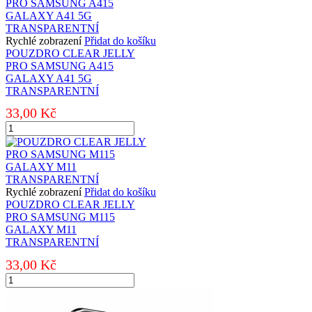
JELLY
PRO
APPLE
IPHONE
Rychlé zobrazení
Přidat do košíku
5/5S/SE
POUZDRO CLEAR JELLY
TRANSPARENTNÍ
PRO SAMSUNG A415
množství
GALAXY A41 5G
TRANSPARENTNÍ
33,00
Kč
POUZDRO
CLEAR
JELLY
PRO
SAMSUNG
A415
Rychlé zobrazení
Přidat do košíku
GALAXY
POUZDRO CLEAR JELLY
A41
PRO SAMSUNG M115
5G
GALAXY M11
TRANSPARENTNÍ
TRANSPARENTNÍ
množství
33,00
Kč
POUZDRO
CLEAR
JELLY