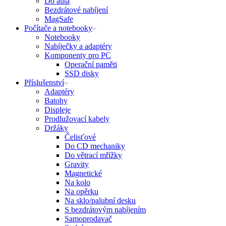
Do auta
Bezdrátové nabíjení
MagSafe
Počítače a notebooky
Notebooky
Nabíječky a adaptéry
Komponenty pro PC
Operační paměti
SSD disky
Příslušenství
Adaptéry
Batohy
Displeje
Prodlužovací kabely
Držáky
Čelisťové
Do CD mechaniky
Do větrací mřížky
Gravity
Magnetické
Na kolo
Na opěrku
Na sklo/palubní desku
S bezdrátovým nabíjením
Samoprodavač