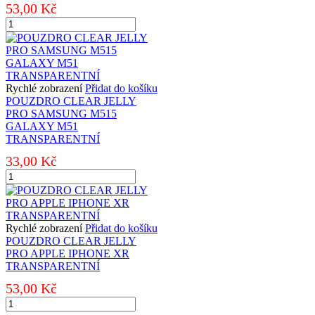
53,00
Kč
POUZDRO
CLEAR
JELLY
PRO
SAMSUNG
A125
Rychlé zobrazení
Přidat do košíku
GALAXY
POUZDRO CLEAR JELLY
A12
PRO SAMSUNG M515
TRANSPARENTNÍ
GALAXY M51
množství
TRANSPARENTNÍ
33,00
Kč
POUZDRO
CLEAR
JELLY
PRO
SAMSUNG
Rychlé zobrazení
Přidat do košíku
M515
POUZDRO CLEAR JELLY
GALAXY
PRO APPLE IPHONE XR
M51
TRANSPARENTNÍ
TRANSPARENTNÍ
53,00
Kč
množství
POUZDRO
CLEAR