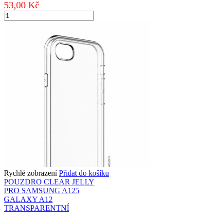
53,00
Kč
POUZDRO
CLEAR
JELLY
PRO
APPLE
IPHONE
11
TRANSPARENTNÍ
množství
Rychlé zobrazení
Přidat do košíku
POUZDRO CLEAR JELLY
PRO SAMSUNG A125
GALAXY A12
TRANSPARENTNÍ