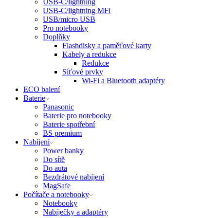
USB-C/lightning
USB-C/lightning MFi
USB/micro USB
Pro notebooky
Doplňky
Flashdisky a paměťové karty
Kabely a redukce
Redukce
Síťové prvky
Wi-Fi a Bluetooth adaptéry
ECO balení
Baterie
Panasonic
Baterie pro notebooky
Baterie spotřební
BS premium
Nabíjení
Power banky
Do sítě
Do auta
Bezdrátové nabíjení
MagSafe
Počítače a notebooky
Notebooky
Nabíječky a adaptéry