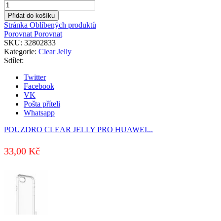
POUZDRO
CLEAR
Přidat do košíku
JELLY
Stránka Oblíbených produktů
PRO
Porovnat
Porovnat
APPLE
SKU:
32802833
IPHONE
Kategorie:
Clear Jelly
12/12
Sdílet:
PRO
TRANSPARENTNÍ
Twitter
množství
Facebook
VK
Pošta příteli
Whatsapp
POUZDRO CLEAR JELLY PRO HUAWEI...
33,00
Kč