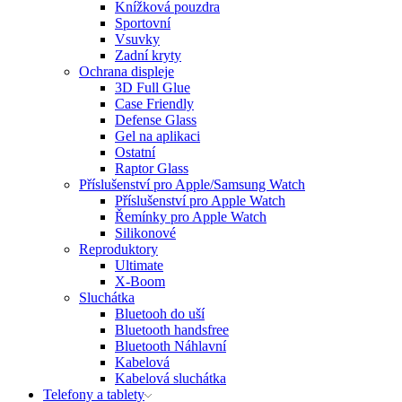
Knížková pouzdra
Sportovní
Vsuvky
Zadní kryty
Ochrana displeje
3D Full Glue
Case Friendly
Defense Glass
Gel na aplikaci
Ostatní
Raptor Glass
Příslušenství pro Apple/Samsung Watch
Příslušenství pro Apple Watch
Řemínky pro Apple Watch
Silikonové
Reproduktory
Ultimate
X-Boom
Sluchátka
Bluetooh do uší
Bluetooth handsfree
Bluetooth Náhlavní
Kabelová
Kabelová sluchátka
Telefony a tablety