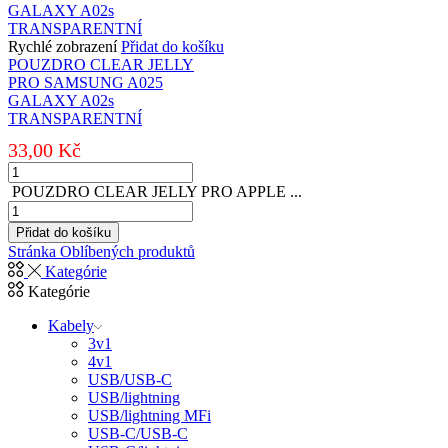
PRO
SAMSUNG
A105
Rychlé zobrazení
Přidat do košíku
GALAXY
POUZDRO CLEAR JELLY
A10
PRO SAMSUNG A025
TRANSPARENTNÍ
GALAXY A02s
množství
TRANSPARENTNÍ
33,00
Kč
POUZDRO
CLEAR
POUZDRO CLEAR JELLY PRO APPLE ...
JELLY
POUZDRO
PRO
CLEAR
Přidat do košíku
SAMSUNG
JELLY
Stránka Oblíbených produktů
A025
PRO
Kategórie
GALAXY
APPLE
Kategórie
A02s
IPHONE
TRANSPARENTNÍ
12/12
Kabely
množství
PRO
3v1
TRANSPARENTNÍ
4v1
množství
USB/USB-C
USB/lightning
USB/lightning MFi
USB-C/USB-C