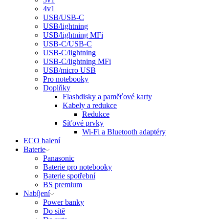
4v1
USB/USB-C
USB/lightning
USB/lightning MFi
USB-C/USB-C
USB-C/lightning
USB-C/lightning MFi
USB/micro USB
Pro notebooky
Doplňky
Flashdisky a paměťové karty
Kabely a redukce
Redukce
Síťové prvky
Wi-Fi a Bluetooth adaptéry
ECO balení
Baterie
Panasonic
Baterie pro notebooky
Baterie spotřební
BS premium
Nabíjení
Power banky
Do sítě