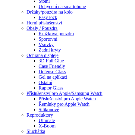
Stolní
Uchycení na smartphone
Držáky/pouzdra na kolo
Easy lock
Herní příslušenství
Obaly / Pouzdra
Knížková pouzdra
Sportovní
Vsuvky
Zadní kryty
Ochrana displeje
3D Full Glue
Case Friendly
Defense Glass
Gel na aplikaci
Ostatní
Raptor Glass
Příslušenství pro Apple/Samsung Watch
Příslušenství pro Apple Watch
Řemínky pro Apple Watch
Silikonové
Reproduktory
Ultimate
X-Boom
Sluchátka