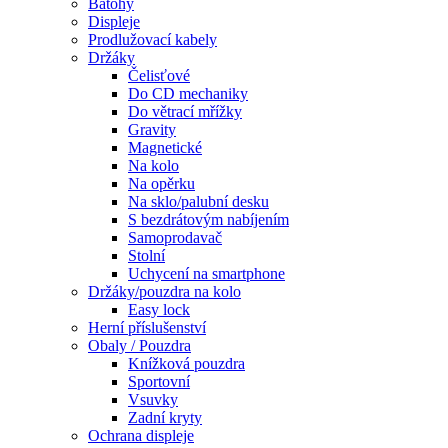
Batohy
Displeje
Prodlužovací kabely
Držáky
Čelisťové
Do CD mechaniky
Do větrací mřížky
Gravity
Magnetické
Na kolo
Na opěrku
Na sklo/palubní desku
S bezdrátovým nabíjením
Samoprodavač
Stolní
Uchycení na smartphone
Držáky/pouzdra na kolo
Easy lock
Herní příslušenství
Obaly / Pouzdra
Knížková pouzdra
Sportovní
Vsuvky
Zadní kryty
Ochrana displeje