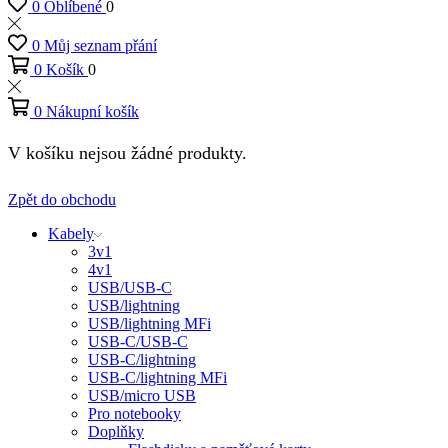
0
Oblíbené
0
0
Můj seznam přání
0
Košík
0
0
Nákupní košík
V košíku nejsou žádné produkty.
Zpět do obchodu
Kabely
3v1
4v1
USB/USB-C
USB/lightning
USB/lightning MFi
USB-C/USB-C
USB-C/lightning
USB-C/lightning MFi
USB/micro USB
Pro notebooky
Doplňky