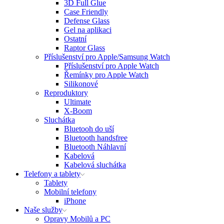
3D Full Glue
Case Friendly
Defense Glass
Gel na aplikaci
Ostatní
Raptor Glass
Příslušenství pro Apple/Samsung Watch
Příslušenství pro Apple Watch
Řemínky pro Apple Watch
Silikonové
Reproduktory
Ultimate
X-Boom
Sluchátka
Bluetooh do uší
Bluetooth handsfree
Bluetooth Náhlavní
Kabelová
Kabelová sluchátka
Telefony a tablety
Tablety
Mobilní telefony
iPhone
Naše služby
Opravy Mobilů a PC