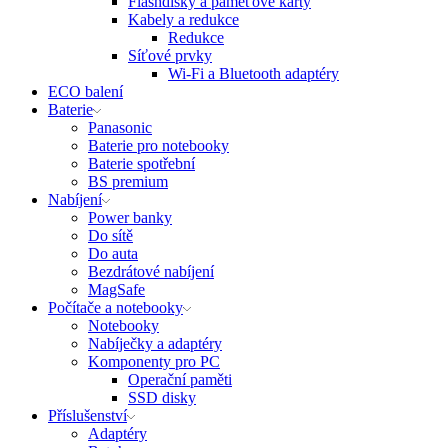
Flashdisky a paměťové karty
Kabely a redukce
Redukce
Síťové prvky
Wi-Fi a Bluetooth adaptéry
ECO balení
Baterie
Panasonic
Baterie pro notebooky
Baterie spotřební
BS premium
Nabíjení
Power banky
Do sítě
Do auta
Bezdrátové nabíjení
MagSafe
Počítače a notebooky
Notebooky
Nabíječky a adaptéry
Komponenty pro PC
Operační paměti
SSD disky
Příslušenství
Adaptéry