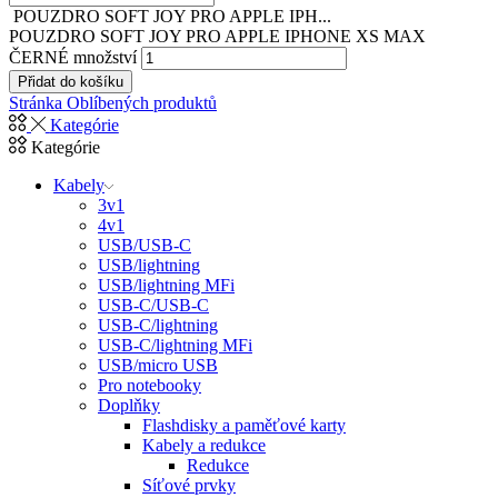
POUZDRO SOFT JOY PRO APPLE IPH...
POUZDRO SOFT JOY PRO APPLE IPHONE XS MAX
ČERNÉ množství
Přidat do košíku
Stránka Oblíbených produktů
Kategórie
Kategórie
Kabely
3v1
4v1
USB/USB-C
USB/lightning
USB/lightning MFi
USB-C/USB-C
USB-C/lightning
USB-C/lightning MFi
USB/micro USB
Pro notebooky
Doplňky
Flashdisky a paměťové karty
Kabely a redukce
Redukce
Síťové prvky