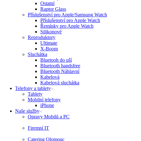
Ostatní
Raptor Glass
Příslušenství pro Apple/Samsung Watch
Příslušenství pro Apple Watch
Řemínky pro Apple Watch
Silikonové
Reproduktory
Ultimate
X-Boom
Sluchátka
Bluetooh do uší
Bluetooth handsfree
Bluetooth Náhlavní
Kabelová
Kabelová sluchátka
Telefony a tablety
Tablety
Mobilní telefony
iPhone
Naše služby
Opravy Mobilů a PC
Firemní IT
Catering Olomouc