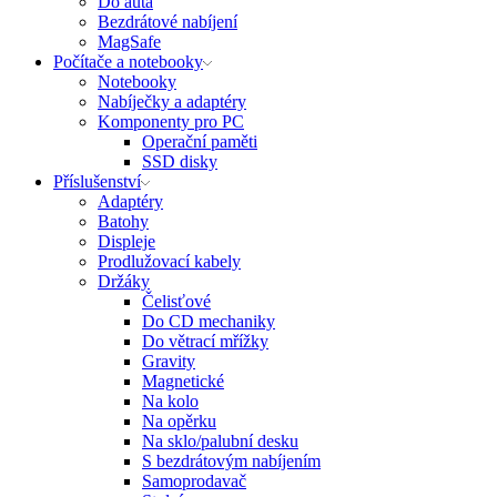
Do auta
Bezdrátové nabíjení
MagSafe
Počítače a notebooky
Notebooky
Nabíječky a adaptéry
Komponenty pro PC
Operační paměti
SSD disky
Příslušenství
Adaptéry
Batohy
Displeje
Prodlužovací kabely
Držáky
Čelisťové
Do CD mechaniky
Do větrací mřížky
Gravity
Magnetické
Na kolo
Na opěrku
Na sklo/palubní desku
S bezdrátovým nabíjením
Samoprodavač