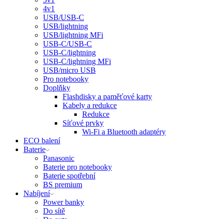
4v1
USB/USB-C
USB/lightning
USB/lightning MFi
USB-C/USB-C
USB-C/lightning
USB-C/lightning MFi
USB/micro USB
Pro notebooky
Doplňky
Flashdisky a paměťové karty
Kabely a redukce
Redukce
Síťové prvky
Wi-Fi a Bluetooth adaptéry
ECO balení
Baterie
Panasonic
Baterie pro notebooky
Baterie spotřební
BS premium
Nabíjení
Power banky
Do sítě