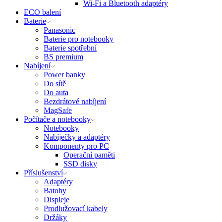
Wi-Fi a Bluetooth adaptéry
ECO balení
Baterie
Panasonic
Baterie pro notebooky
Baterie spotřební
BS premium
Nabíjení
Power banky
Do sítě
Do auta
Bezdrátové nabíjení
MagSafe
Počítače a notebooky
Notebooky
Nabíječky a adaptéry
Komponenty pro PC
Operační paměti
SSD disky
Příslušenství
Adaptéry
Batohy
Displeje
Prodlužovací kabely
Držáky