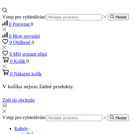
Vstup pro vyhledávání
Hledat
0
Porovnat
0
0
Moje srovnání
0
Oblíbené
0
0
Můj seznam přání
0
Košík
0
0
Nákupní košík
V košíku nejsou žádné produkty.
Zpět do obchodu
Vstup pro vyhledávání
Hledat
Kabely
3v1