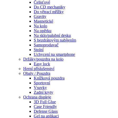
Čelisťové
Do CD mechaniky
Do větrací mřížky
Gravity
Magnetické
Na kolo
Na opěrku
Na sklo/palubní desku
S bezdrátovým nabíjením
Samoprodavač
Stolní
Uchycení na smartphone
Držáky/pouzdra na kolo
Easy lock
Herní příslušenství
Obaly / Pouzdra
Knížková pouzdra
Sportovní
Vsuvky
Zadní kryty
Ochrana displeje
3D Full Glue
Case Friendly
Defense Glass
Gel na aplikaci