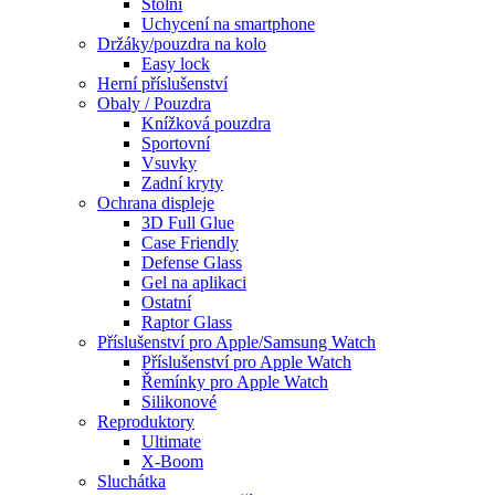
Stolní
Uchycení na smartphone
Držáky/pouzdra na kolo
Easy lock
Herní příslušenství
Obaly / Pouzdra
Knížková pouzdra
Sportovní
Vsuvky
Zadní kryty
Ochrana displeje
3D Full Glue
Case Friendly
Defense Glass
Gel na aplikaci
Ostatní
Raptor Glass
Příslušenství pro Apple/Samsung Watch
Příslušenství pro Apple Watch
Řemínky pro Apple Watch
Silikonové
Reproduktory
Ultimate
X-Boom
Sluchátka