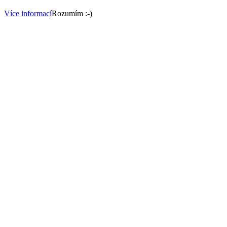
Více informací
Rozumím :-)