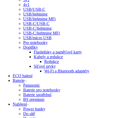
4v1
USB/USB-C
USB/lightning
USB/lightning MFi
USB-C/USB-C
USB-C/lightning
USB-C/lightning MFi
USB/micro USB
Pro notebooky
Doplňky
Flashdisky a paměťové karty
Kabely a redukce
Redukce
Síťové prvky
Wi-Fi a Bluetooth adaptéry
ECO balení
Baterie
Panasonic
Baterie pro notebooky
Baterie spotřební
BS premium
Nabíjení
Power banky
Do sítě