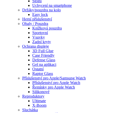
Stolní
Uchycení na smartphone
Držáky/pouzdra na kolo
Easy lock
Herní příslušenství
Obaly / Pouzdra
Knížková pouzdra
Sportovní
Vsuvky
Zadní kryty
Ochrana displeje
3D Full Glue
Case Friendly
Defense Glass
Gel na aplikaci
Ostatní
Raptor Glass
Příslušenství pro Apple/Samsung Watch
Příslušenství pro Apple Watch
Řemínky pro Apple Watch
Silikonové
Reproduktory
Ultimate
X-Boom
Sluchátka