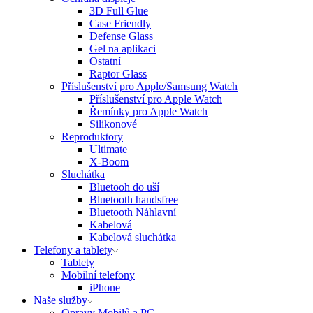
3D Full Glue
Case Friendly
Defense Glass
Gel na aplikaci
Ostatní
Raptor Glass
Příslušenství pro Apple/Samsung Watch
Příslušenství pro Apple Watch
Řemínky pro Apple Watch
Silikonové
Reproduktory
Ultimate
X-Boom
Sluchátka
Bluetooh do uší
Bluetooth handsfree
Bluetooth Náhlavní
Kabelová
Kabelová sluchátka
Telefony a tablety
Tablety
Mobilní telefony
iPhone
Naše služby
Opravy Mobilů a PC