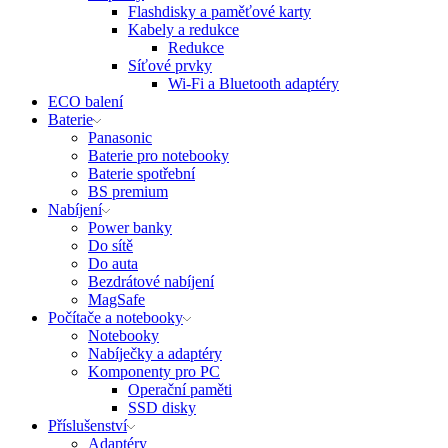
Flashdisky a paměťové karty
Kabely a redukce
Redukce
Síťové prvky
Wi-Fi a Bluetooth adaptéry
ECO balení
Baterie
Panasonic
Baterie pro notebooky
Baterie spotřební
BS premium
Nabíjení
Power banky
Do sítě
Do auta
Bezdrátové nabíjení
MagSafe
Počítače a notebooky
Notebooky
Nabíječky a adaptéry
Komponenty pro PC
Operační paměti
SSD disky
Příslušenství
Adaptéry