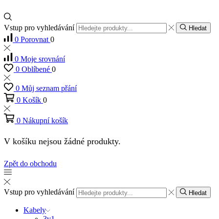
Vstup pro vyhledávání
Hledat
0
Porovnat
0
0
Moje srovnání
0
Oblíbené
0
0
Můj seznam přání
0
Košík
0
0
Nákupní košík
V košíku nejsou žádné produkty.
Zpět do obchodu
Vstup pro vyhledávání
Hledat
Kabely
3v1