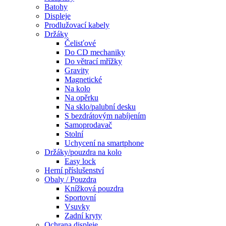
Batohy
Displeje
Prodlužovací kabely
Držáky
Čelisťové
Do CD mechaniky
Do větrací mřížky
Gravity
Magnetické
Na kolo
Na opěrku
Na sklo/palubní desku
S bezdrátovým nabíjením
Samoprodavač
Stolní
Uchycení na smartphone
Držáky/pouzdra na kolo
Easy lock
Herní příslušenství
Obaly / Pouzdra
Knížková pouzdra
Sportovní
Vsuvky
Zadní kryty
Ochrana displeje