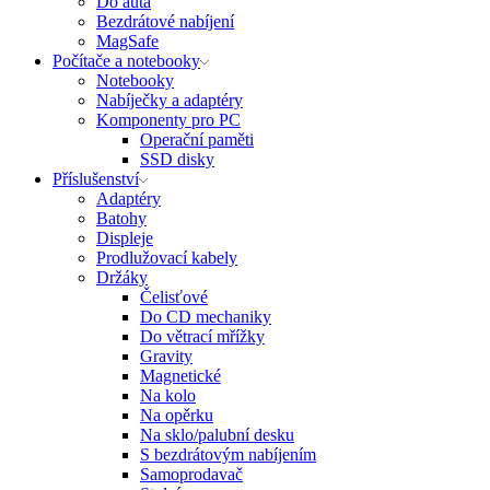
Do auta
Bezdrátové nabíjení
MagSafe
Počítače a notebooky
Notebooky
Nabíječky a adaptéry
Komponenty pro PC
Operační paměti
SSD disky
Příslušenství
Adaptéry
Batohy
Displeje
Prodlužovací kabely
Držáky
Čelisťové
Do CD mechaniky
Do větrací mřížky
Gravity
Magnetické
Na kolo
Na opěrku
Na sklo/palubní desku
S bezdrátovým nabíjením
Samoprodavač