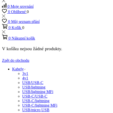
0
Moje srovnání
0
Oblíbené
0
0
Můj seznam přání
0
Košík
0
0
Nákupní košík
V košíku nejsou žádné produkty.
Zpět do obchodu
Kabely
3v1
4v1
USB/USB-C
USB/lightning
USB/lightning MFi
USB-C/USB-C
USB-C/lightning
USB-C/lightning MFi
USB/micro USB