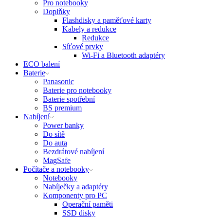
Pro notebooky
Doplňky
Flashdisky a paměťové karty
Kabely a redukce
Redukce
Síťové prvky
Wi-Fi a Bluetooth adaptéry
ECO balení
Baterie
Panasonic
Baterie pro notebooky
Baterie spotřební
BS premium
Nabíjení
Power banky
Do sítě
Do auta
Bezdrátové nabíjení
MagSafe
Počítače a notebooky
Notebooky
Nabíječky a adaptéry
Komponenty pro PC
Operační paměti
SSD disky