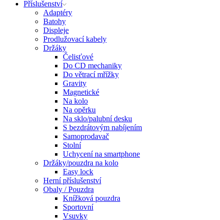
Příslušenství
Adaptéry
Batohy
Displeje
Prodlužovací kabely
Držáky
Čelisťové
Do CD mechaniky
Do větrací mřížky
Gravity
Magnetické
Na kolo
Na opěrku
Na sklo/palubní desku
S bezdrátovým nabíjením
Samoprodavač
Stolní
Uchycení na smartphone
Držáky/pouzdra na kolo
Easy lock
Herní příslušenství
Obaly / Pouzdra
Knížková pouzdra
Sportovní
Vsuvky