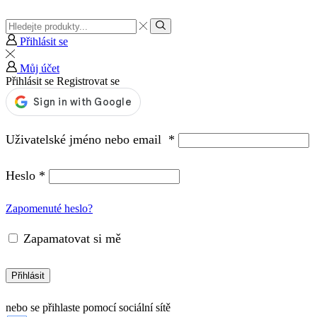
Vstup
pro
Hledat
Přihlásit se
vyhledávání
Můj účet
Přihlásit se
Registrovat se
Uživatelské jméno nebo email
*
Heslo
*
Zapomenuté heslo?
Zapamatovat si mě
Přihlásit
nebo se přihlaste pomocí sociální sítě