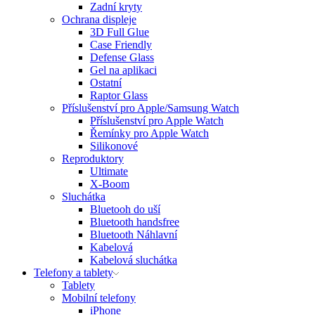
Zadní kryty
Ochrana displeje
3D Full Glue
Case Friendly
Defense Glass
Gel na aplikaci
Ostatní
Raptor Glass
Příslušenství pro Apple/Samsung Watch
Příslušenství pro Apple Watch
Řemínky pro Apple Watch
Silikonové
Reproduktory
Ultimate
X-Boom
Sluchátka
Bluetooh do uší
Bluetooth handsfree
Bluetooth Náhlavní
Kabelová
Kabelová sluchátka
Telefony a tablety
Tablety
Mobilní telefony
iPhone