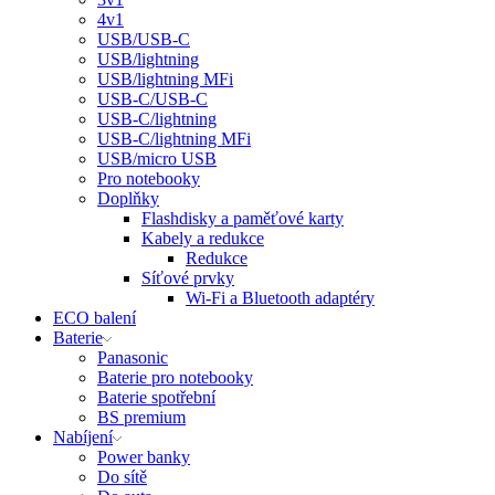
4v1
USB/USB-C
USB/lightning
USB/lightning MFi
USB-C/USB-C
USB-C/lightning
USB-C/lightning MFi
USB/micro USB
Pro notebooky
Doplňky
Flashdisky a paměťové karty
Kabely a redukce
Redukce
Síťové prvky
Wi-Fi a Bluetooth adaptéry
ECO balení
Baterie
Panasonic
Baterie pro notebooky
Baterie spotřební
BS premium
Nabíjení
Power banky
Do sítě