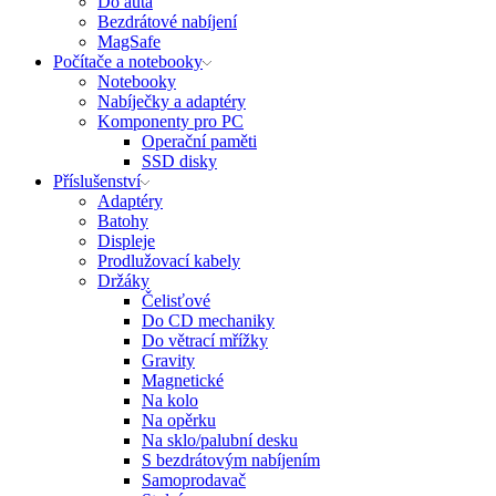
Do auta
Bezdrátové nabíjení
MagSafe
Počítače a notebooky
Notebooky
Nabíječky a adaptéry
Komponenty pro PC
Operační paměti
SSD disky
Příslušenství
Adaptéry
Batohy
Displeje
Prodlužovací kabely
Držáky
Čelisťové
Do CD mechaniky
Do větrací mřížky
Gravity
Magnetické
Na kolo
Na opěrku
Na sklo/palubní desku
S bezdrátovým nabíjením
Samoprodavač