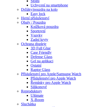
Stolní
Uchycení na smartphone
Držáky/pouzdra na kolo
Easy lock
Herní příslušenství
Obaly / Pouzdra
Knížková pouzdra
Sportovní
Vsuvky
Zadní kryty
Ochrana displeje
3D Full Glue
Case Friendly
Defense Glass
Gel na aplikaci
Ostatní
Raptor Glass
Příslušenství pro Apple/Samsung Watch
Příslušenství pro Apple Watch
Řemínky pro Apple Watch
Silikonové
Reproduktory
Ultimate
X-Boom
Sluchátka