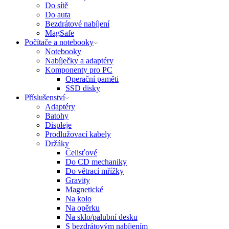
Do sítě
Do auta
Bezdrátové nabíjení
MagSafe
Počítače a notebooky
Notebooky
Nabíječky a adaptéry
Komponenty pro PC
Operační paměti
SSD disky
Příslušenství
Adaptéry
Batohy
Displeje
Prodlužovací kabely
Držáky
Čelisťové
Do CD mechaniky
Do větrací mřížky
Gravity
Magnetické
Na kolo
Na opěrku
Na sklo/palubní desku
S bezdrátovým nabíjením