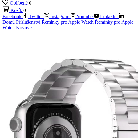
Oblíbené
0
Košík
0
Facebook
Twitter
Instagram
Youtube
Linkedin
Domů
Příslušenství
Řemínky pro Apple Watch
Řemínky pro Apple
Watch Kovové