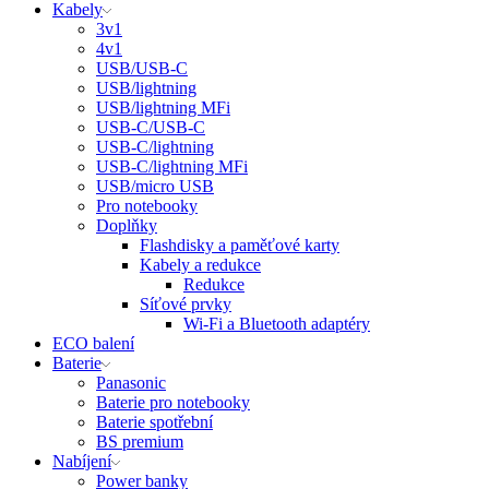
Kabely
3v1
4v1
USB/USB-C
USB/lightning
USB/lightning MFi
USB-C/USB-C
USB-C/lightning
USB-C/lightning MFi
USB/micro USB
Pro notebooky
Doplňky
Flashdisky a paměťové karty
Kabely a redukce
Redukce
Síťové prvky
Wi-Fi a Bluetooth adaptéry
ECO balení
Baterie
Panasonic
Baterie pro notebooky
Baterie spotřební
BS premium
Nabíjení
Power banky