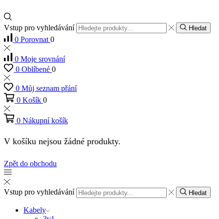
Vstup pro vyhledávání
Hledat
0
Porovnat
0
0
Moje srovnání
0
Oblíbené
0
0
Můj seznam přání
0
Košík
0
0
Nákupní košík
V košíku nejsou žádné produkty.
Zpět do obchodu
Vstup pro vyhledávání
Hledat
Kabely
3v1