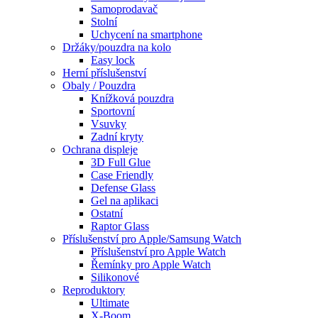
Samoprodavač
Stolní
Uchycení na smartphone
Držáky/pouzdra na kolo
Easy lock
Herní příslušenství
Obaly / Pouzdra
Knížková pouzdra
Sportovní
Vsuvky
Zadní kryty
Ochrana displeje
3D Full Glue
Case Friendly
Defense Glass
Gel na aplikaci
Ostatní
Raptor Glass
Příslušenství pro Apple/Samsung Watch
Příslušenství pro Apple Watch
Řemínky pro Apple Watch
Silikonové
Reproduktory
Ultimate
X-Boom